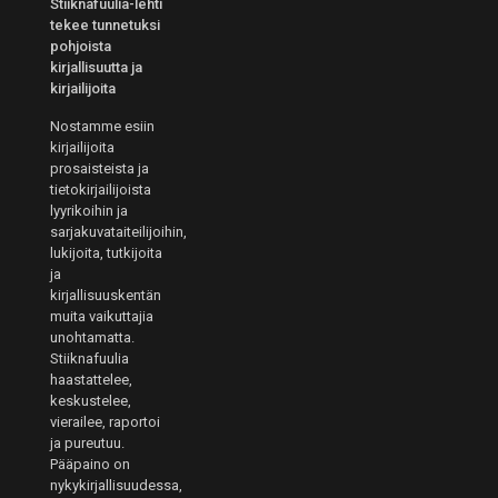
Stiiknafuulia-lehti
tekee tunnetuksi
pohjoista
kirjallisuutta ja
kirjailijoita
Nostamme esiin
kirjailijoita
prosaisteista ja
tietokirjailijoista
lyyrikoihin ja
sarjakuvataiteilijoihin,
lukijoita, tutkijoita
ja
kirjallisuuskentän
muita vaikuttajia
unohtamatta.
Stiiknafuulia
haastattelee,
keskustelee,
vierailee, raportoi
ja pureutuu.
Pääpaino on
nykykirjallisuudessa,