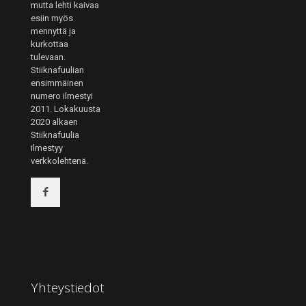
mutta lehti kaivaa
esiin myös
mennyttä ja
kurkottaa
tulevaan.
Stiiknafuulian
ensimmäinen
numero ilmestyi
2011. Lokakuusta
2020 alkaen
Stiiknafuulia
ilmestyy
verkkolehtenä.
Yhteystiedot