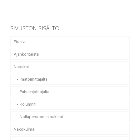
SIVUSTON SISÄLTÖ
Etusivu
Ajankohtaista
Napakat
Päätoimittajalta
Puheenjohtajalta
Kolumnit
Nollapersoonan pakinat
Näkökulma