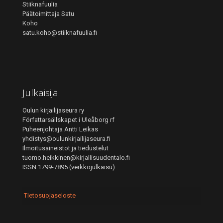
Stiiknafuulia
Päätoimittaja Satu
Koho
satu.koho@stiiknafuulia.fi
Julkaisija
Oulun kirjailijaseura ry
Författarsällskapet i Uleåborg rf
Puheenjohtaja Antti Leikas
yhdistys@oulunkirjailijaseura.fi
Ilmoitusaineistot ja tiedustelut
tuomo.heikkinen@kirjallisuudentalo.fi
ISSN 1799-7895 (verkkojulkaisu)
Tietosuojaseloste