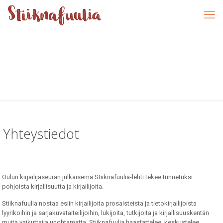
Yhteystiedot
Oulun kirjailijaseuran julkaisema Stiiknafuulia-lehti tekee tunnetuksi
pohjoista kirjallisuutta ja kirjailijoita.
Stiiknafuulia nostaa esiin kirjailijoita prosaisteista ja tietokirjailijoista
lyyrikoihin ja sarjakuvataiteilijoihin, lukijoita, tutkijoita ja kirjallisuuskentän
muita vaikuttajia unohtamatta. Stiiknafuulia haastattelee, keskustelee,