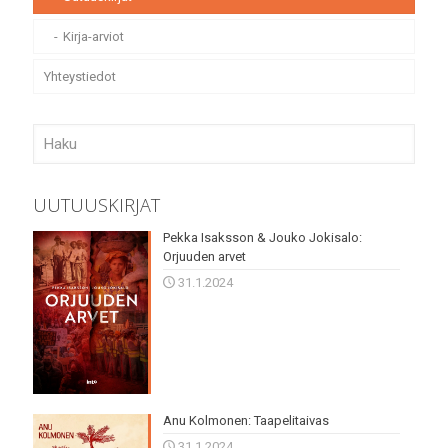
Kirja-arviot
Yhteystiedot
UUTUUSKIRJAT
Pekka Isaksson & Jouko Jokisalo:
Orjuuden arvet
31.1.2024
Anu Kolmonen: Taapelitaivas
31.1.2024