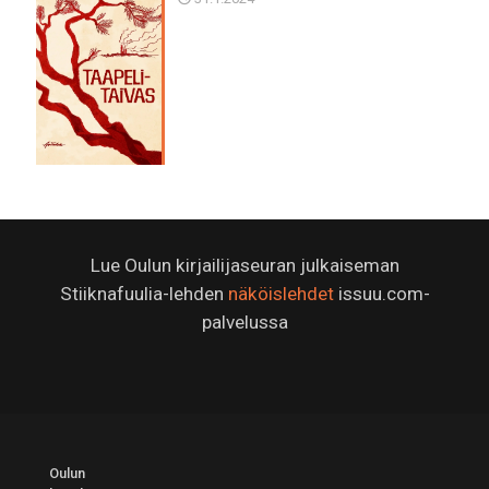
Lue Oulun kirjailijaseuran julkaiseman
Stiiknafuulia-lehden
näköislehdet
issuu.com-
palvelussa
Oulun