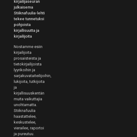
kirjailijaseuran
julkaisema
Stiiknafuulia-lehti
tekee tunnetuksi
pohjoista
kirjallisuutta ja
kirjailijoita
Nostamme esiin
kirjailijoita
prosaisteista ja
tietokirjailijoista
lyyrikoihin ja
sarjakuvataiteilijoihin,
lukijoita, tutkijoita
ja
kirjallisuuskentän
muita vaikuttajia
unohtamatta.
Stiiknafuulia
haastattelee,
keskustelee,
vierailee, raportoi
ja pureutuu.