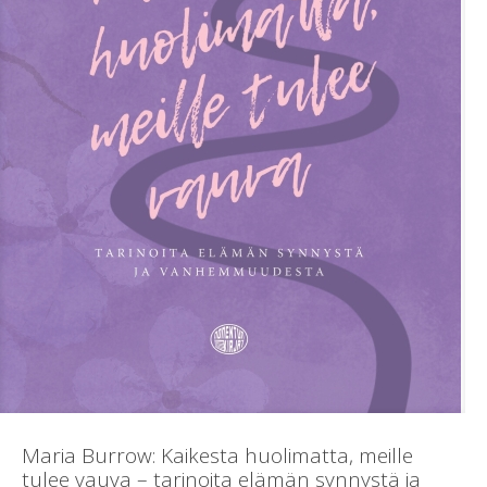
Maria Burrow: Kaikesta huolimatta, meille
tulee vauva – tarinoita elämän synnystä ja