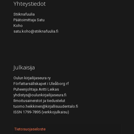
Yhteystiedot
Stiiknafuulia
Päätoimittaja Satu
Koho
satu.koho@stiiknafuulia.fi
Julkaisija
Oulun kirjailijaseura ry
Författarsällskapet i Uleåborg rf
Puheenjohtaja Antti Leikas
yhdistys@oulunkirjailijaseura.fi
Ilmoitusaineistot ja tiedustelut
tuomo.heikkinen@kirjallisuudentalo.fi
ISSN 1799-7895 (verkkojulkaisu)
Tietosuojaseloste