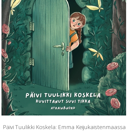
Päivi Tuulikki Koskela: Emma Keijukaistenmaassa