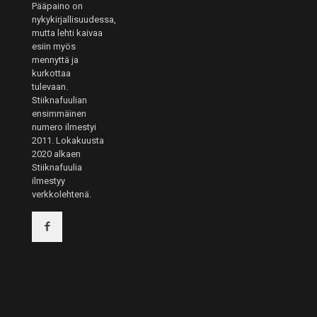
Pääpaino on
nykykirjallisuudessa,
mutta lehti kaivaa
esiin myös
mennyttä ja
kurkottaa
tulevaan.
Stiiknafuulian
ensimmäinen
numero ilmestyi
2011. Lokakuusta
2020 alkaen
Stiiknafuulia
ilmestyy
verkkolehtenä.