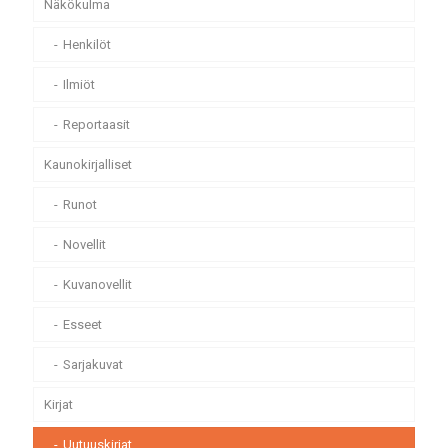
Näkökulma
Henkilöt
Ilmiöt
Reportaasit
Kaunokirjalliset
Runot
Novellit
Kuvanovellit
Esseet
Sarjakuvat
Kirjat
Uutuuskirjat