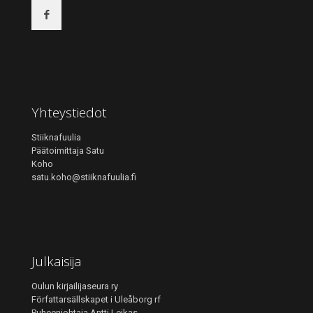
Yhteystiedot
Stiiknafuulia
Päätoimittaja Satu
Koho
satu.koho@stiiknafuulia.fi
Julkaisija
Oulun kirjailijaseura ry
Författarsällskapet i Uleåborg rf
Puheenjohtaja Antti Leikas