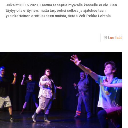
Julkaistu 30.6.2023. Taattua reseptiä myyvälle kannelle ei ole. Sen
täytyy olla erityinen, mutta tarpeeksi selkeä ja ajatukseltaan
yksinkertainen erottuakseen muista, tietää Veli-Pekka Lehtola.
Lue lisää