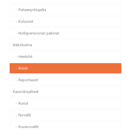
Puheenjohtajalta
Kolumnit
Nollapersoonan pakinat
Näkökulma
Henkilöt
Ilmiöt
Reportaasit
Kaunokirjalliset
Runot
Novellit
Kuvanovellit