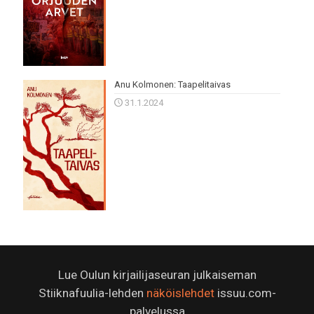
Anu Kolmonen: Taapelitaivas
31.1.2024
Lue Oulun kirjailijaseuran julkaiseman
Stiiknafuulia-lehden
näköislehdet
issuu.com-
palvelussa