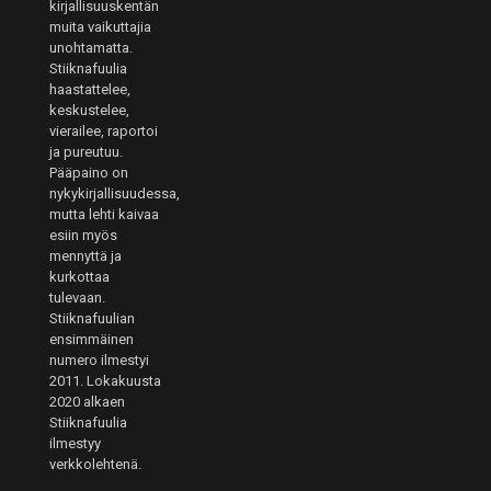
kirjallisuuskentän
muita vaikuttajia
unohtamatta.
Stiiknafuulia
haastattelee,
keskustelee,
vierailee, raportoi
ja pureutuu.
Pääpaino on
nykykirjallisuudessa,
mutta lehti kaivaa
esiin myös
mennyttä ja
kurkottaa
tulevaan.
Stiiknafuulian
ensimmäinen
numero ilmestyi
2011. Lokakuusta
2020 alkaen
Stiiknafuulia
ilmestyy
verkkolehtenä.