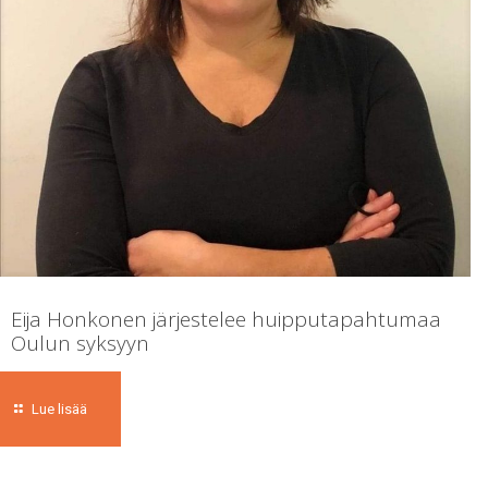
Eija Honkonen järjestelee huipputapahtumaa
Oulun syksyyn
Lue lisää