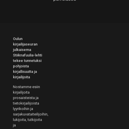
Oulun
kirjailijaseuran
julkaisema
Stiiknafuulia-lehti
tekee tunnetuksi
pohjoista
kirjallisuutta ja
kirjailijoita
Nostamme esiin
kirjailijoita
prosaisteista ja
tietokirjailijoista
lyyrikoihin ja
sarjakuvataiteilijoihin,
lukijoita, tutkijoita
ja