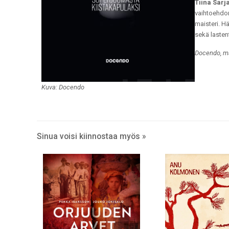
Tiina Sarj
vaihtoehdon
maisteri. H
sekä lasten
Docendo, m
Kuva: Docendo
Sinua voisi kiinnostaa myös »