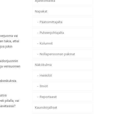
Ajankohtaista
Napakat
Päätoimittajalta
Puheenjohtajalta
perjuoma vai
en takia, ettei
Kolumnit
jos jokin
Nollapersoonan pakinat
maidonjuonnin
Näkökulma
 ja verisuonien
Henkilöt
yskeskuksia.
Ilmiöt
uutos
Reportaasit
i pilalla, vai
ynavetassa?
Kaunokirjalliset