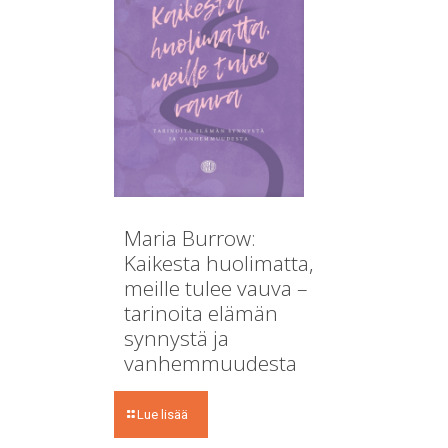
Maria Burrow:
Kaikesta huolimatta,
meille tulee vauva –
tarinoita elämän
synnystä ja
vanhemmuudesta
Lue lisää