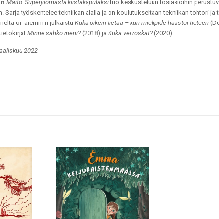
an
Maito. Superjuomasta kiistakapulaksi
tuo keskusteluun tosiasioihin perustu
. Sarja työskentelee tekniikan alalla ja on koulutukseltaan tekniikan tohtori ja 
äneltä on aiemmin julkaistu
Kuka oikein tietää – kun mielipide haastoi tieteen
(Do
tietokirjat
Minne sähkö meni?
(2018) ja
Kuka vei roskat?
(2020).
aaliskuu 2022