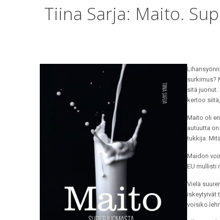
Tiina Sarja: Maito. Su
Lihansyönni
surkimus?
sitä juonut
kertoo siit
Maito oli e
autuutta on
tukkija. Mit
Maidon voim
EU mullisti
Vielä suure
iskeytyivät
voisiko leh