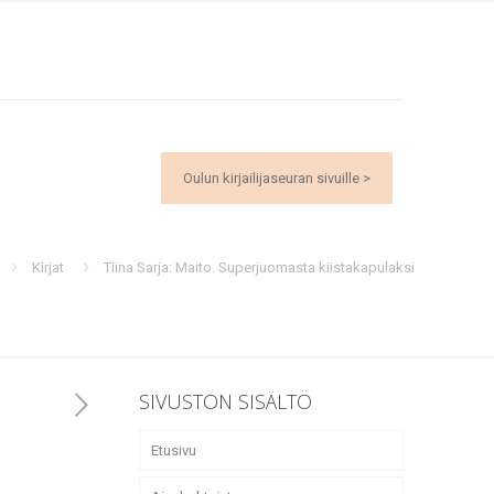
Oulun kirjailijaseuran sivuille >
Kirjat
Tiina Sarja: Maito. Superjuomasta kiistakapulaksi
SIVUSTON SISÄLTÖ
Etusivu