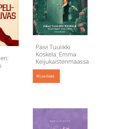
Päivi Tuulikki
Koskela: Emma
en:
Keijukaistenmaassa
s
Lue lisää