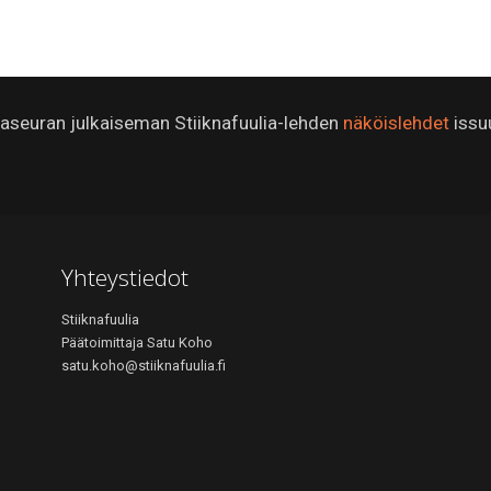
ijaseuran julkaiseman Stiiknafuulia-lehden
näköislehdet
issu
Yhteystiedot
Stiiknafuulia
Päätoimittaja Satu Koho
satu.koho@stiiknafuulia.fi