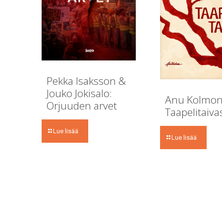
Pekka Isaksson &
Jouko Jokisalo:
Anu Kolmon
Orjuuden arvet
Taapelitaiva
Lue lisää
Lue lisää