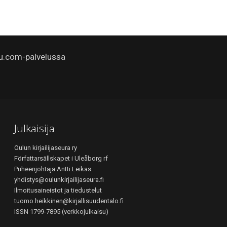
u.com-palvelussa
Julkaisija
Oulun kirjailijaseura ry
Författarsällskapet i Uleåborg rf
Puheenjohtaja Antti Leikas
yhdistys@oulunkirjailijaseura.fi
Ilmoitusaineistot ja tiedustelut
tuomo.heikkinen@kirjallisuudentalo.fi
ISSN 1799-7895 (verkkojulkaisu)