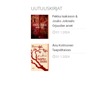
UUTUUSKIRJAT
Pekka Isaksson &
Jouko Jokisalo:
Orjuuden arvet
31.1.2024
Anu Kolmonen:
Taapelitaivas
31.1.2024