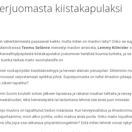
perjuomasta kiistakapulaksi
n vähentämisestä paasaavat kaikki, mutta miten on maidon laita? Onko se su
 Mainoksissa
Teemu Selänne
menestyi maidon ansiosta,
Lemmy Kilmister
s
. Kansallisylpeydestä kiistakapulaksi joutuminen herättää kuumia tunteita, ja se 
ä, kuinka tärkeä maito suomalaisille on.
nnen ruokapöydän itsestäänselvyys ja terveen elämän peruspilari. Sittemmin 
 noussut varjostamaan synkkiä pilviä. Superjuomasta on tullut ilmaston pilaaja
ä oikein tapahtui?
in Suomi koulutti sotien jälkeen lapsensa ja rakensi maahan tehtaita ja terve
 maatalouden, eikä heinäseipäitä tai laiduntavia lehmiä näe enää juuri missään.
mpi muutos on tapahtunut tiedon määrässä. Kun terveysvalistus ja ilmastonm
 tajuntaamme, moni alkoi pohtia, voiko maitoa enää juoda. Onko maito lopullisest
mä olla jopa osa ratkaisua ympäristöongelmiin? Entä miten lehmät voivat nyk