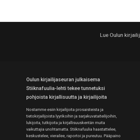
Lue Oulun kirjail
Oulun kirjailijaseuran julkaisema
Stiiknafuulia-lehti tekee tunnetuksi
pohjoista kirjallisuutta ja kirjailijoita
Nostamme esiin kirjailijoita prosaisteista ja
tietokirjailijoista lyyrikoihin ja sarjakuvataiteilijoihin,
lukijoita, tutkijoita ja kirjallisuuskentän muita
vaikuttajia unohtamatta. Stiiknafuulia haastattelee,
keskustelee, vierailee, raportoi ja pureutuu. Pääpaino