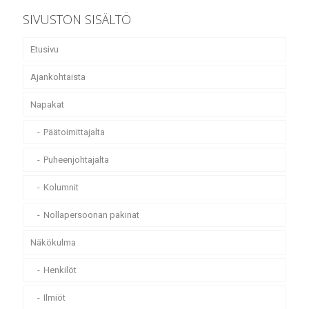
SIVUSTON SISÄLTÖ
Etusivu
Ajankohtaista
Napakat
Päätoimittajalta
Puheenjohtajalta
Kolumnit
Nollapersoonan pakinat
Näkökulma
Henkilöt
Ilmiöt