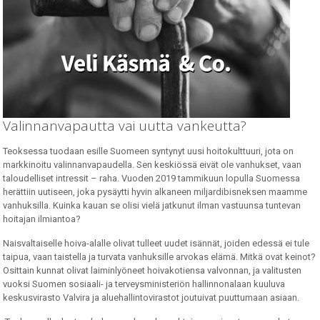
Valinnanvapautta vai uutta vankeutta?
Teoksessa tuodaan esille Suomeen syntynyt uusi hoitokulttuuri, jota on
markkinoitu valinnanvapaudella. Sen keskiössä eivät ole vanhukset, vaan
taloudelliset intressit – raha. Vuoden 2019 tammikuun lopulla Suomessa
herättiin uutiseen, joka pysäytti hyvin alkaneen miljardibisneksen maamme
vanhuksilla. Kuinka kauan se olisi vielä jatkunut ilman vastuunsa tuntevan
hoitajan ilmiantoa?
Naisvaltaiselle hoiva-alalle olivat tulleet uudet isännät, joiden edessä ei tule
taipua, vaan taistella ja turvata vanhuksille arvokas elämä. Mitkä ovat keinot?
Osittain kunnat olivat laiminlyöneet hoivakotiensa valvonnan, ja valitusten
vuoksi Suomen sosiaali- ja terveysministeriön hallinnonalaan kuuluva
keskusvirasto Valvira ja aluehallintovirastot joutuivat puuttumaan asiaan.