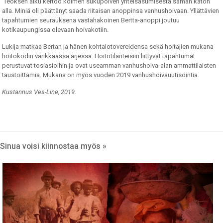
Teoksen alku kertoo kolmen sukupolven yhteisasumisesta saman katon
alla. Miniä oli päättänyt saada riitaisan anoppinsa vanhushoivaan. Yllättävien
tapahtumien seurauksena vastahakoinen Bertta-anoppi joutuu
kotikaupungissa olevaan hoivakotiin.
Lukija matkaa Bertan ja hänen kohtalotovereidensa sekä hoitajien mukana
hoitokodin värikkäässä arjessa. Hoitotilanteisiin liittyvät tapahtumat
perustuvat tosiasioihin ja ovat useamman vanhushoiva-alan ammattilaisten
taustoittamia. Mukana on myös vuoden 2019 vanhushoivauutisointia.
Kustannus Ves-Line, 2019.
Sinua voisi kiinnostaa myös »