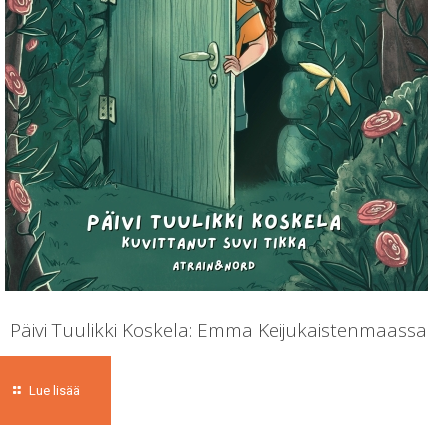
Päivi Tuulikki Koskela: Emma Keijukaistenmaassa
Lue lisää