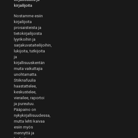
kirjailijoita
Nostamme esiin
kirjailijoita
prosaisteista ja
tietokirjailijoista
lyyrikoihin ja
sarjakuvataiteilijoihin,
lukijoita, tutkijoita
ja
kirjallisuuskentän
muita vaikuttajia
unohtamatta.
Stiiknafuulia
haastattelee,
keskustelee,
vierailee, raportoi
ja pureutuu.
Pääpaino on
nykykirjallisuudessa,
mutta lehti kaivaa
esiin myös
mennyttä ja