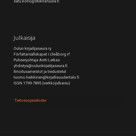
satu.koho@stiiknafuulia.fi
Julkaisija
Oulun kirjailijaseura ry
Författarsällskapet i Uleåborg rf
Puheenjohtaja Antti Leikas
yhdistys@oulunkirjailijaseura.fi
Ilmoitusaineistot ja tiedustelut
tuomo.heikkinen@kirjallisuudentalo.fi
ISSN 1799-7895 (verkkojulkaisu)
Tietosuojaseloste