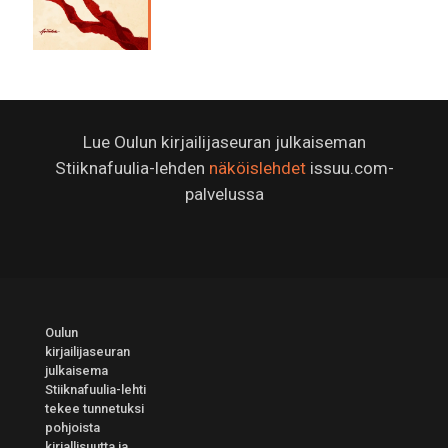
Lue Oulun kirjailijaseuran julkaiseman
Stiiknafuulia-lehden
näköislehdet
issuu.com-
palvelussa
Oulun
kirjailijaseuran
julkaisema
Stiiknafuulia-lehti
tekee tunnetuksi
pohjoista
kirjallisuutta ja