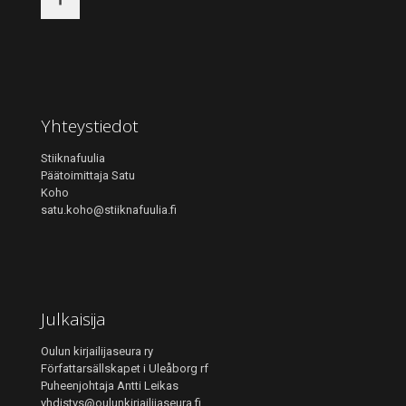
Yhteystiedot
Stiiknafuulia
Päätoimittaja Satu
Koho
satu.koho@stiiknafuulia.fi
Julkaisija
Oulun kirjailijaseura ry
Författarsällskapet i Uleåborg rf
Puheenjohtaja Antti Leikas
yhdistys@oulunkirjailijaseura.fi