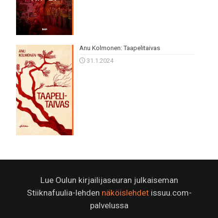
Anu Kolmonen: Taapelitaivas
31.1.2024
Lue Oulun kirjailijaseuran julkaiseman
Stiiknafuulia-lehden
näköislehdet
issuu.com-
palvelussa