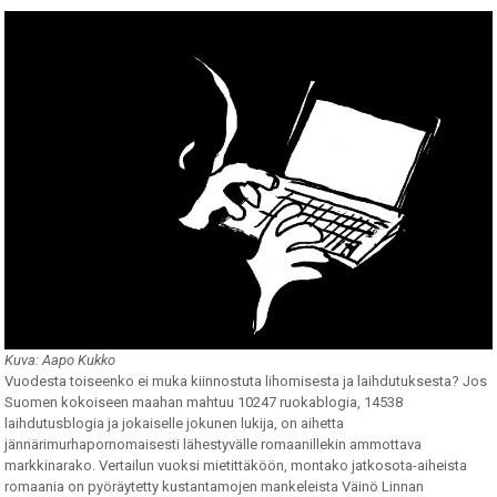
Kuva: Aapo Kukko
Vuodesta toiseenko ei muka kiinnostuta lihomisesta ja laihdutuksesta? Jos
Suomen kokoiseen maahan mahtuu 10247 ruokablogia, 14538
laihdutusblogia ja jokaiselle jokunen lukija, on aihetta
jännärimurhapornomaisesti lähestyvälle romaanillekin ammottava
markkinarako. Vertailun vuoksi mietittäköön, montako jatkosota-aiheista
romaania on pyöräytetty kustantamojen mankeleista Väinö Linnan