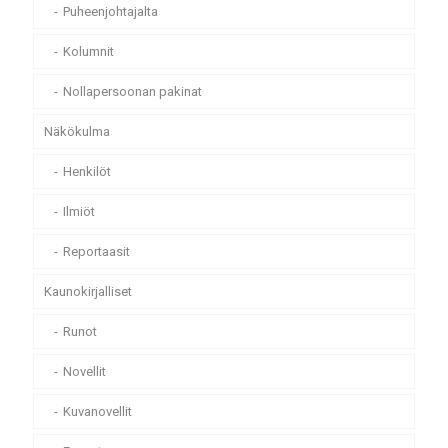
Puheenjohtajalta
Kolumnit
Nollapersoonan pakinat
Näkökulma
Henkilöt
Ilmiöt
Reportaasit
Kaunokirjalliset
Runot
Novellit
Kuvanovellit