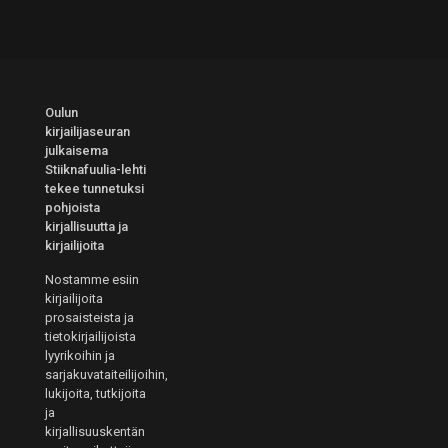
Oulun
kirjailijaseuran
julkaisema
Stiiknafuulia-lehti
tekee tunnetuksi
pohjoista
kirjallisuutta ja
kirjailijoita
Nostamme esiin
kirjailijoita
prosaisteista ja
tietokirjailijoista
lyyrikoihin ja
sarjakuvataiteilijoihin,
lukijoita, tutkijoita
ja
kirjallisuuskentän