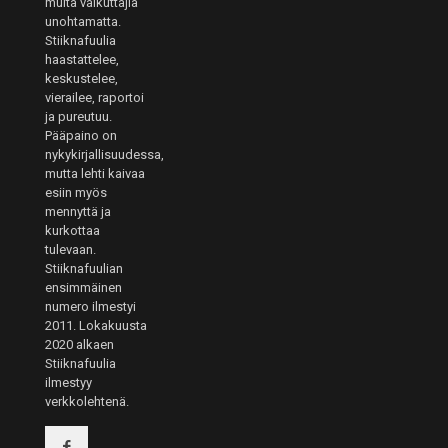
muita vaikuttajia
unohtamatta.
Stiiknafuulia
haastattelee,
keskustelee,
vierailee, raportoi
ja pureutuu.
Pääpaino on
nykykirjallisuudessa,
mutta lehti kaivaa
esiin myös
mennyttä ja
kurkottaa
tulevaan.
Stiiknafuulian
ensimmäinen
numero ilmestyi
2011. Lokakuusta
2020 alkaen
Stiiknafuulia
ilmestyy
verkkolehtenä.