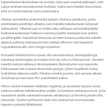
hajamielisenä takamustaan tai unohda, miksi juuri avasivat jääkaapin oven.
Lukija tarvitsee samaistumisen kohteita, mutta myös itseään huonompia,
jotta voi tuntea itsensä muita paremmaksi.
Otetaan esimerkiksi ensimmäistä lastaan odottava pariskunta, jonka
päivittäisenä päivittelyn aiheena ovat miehelle hullunkurisesti kertyneet
raskauskilot. Tällainen pari on metka näky vaikkapa sunnuntaikävelyllä:
Keskiraskaudessaan hehkuva mamma purjehtii eteenpäin kuin antiikin
jumalhengetär. Ympäriinsä tempovan pinserin kanssa puolitoista askelta
jäljessä puhkuva miehenpuoli taas näyttää siltä kuin olisi teipannut
toppatakkinsa alle John Irvingin tuotannon.
Romaanin henkilöinä he voisivat olla uraorientoitunut, kiinteytysblogia
kirjoittava aivokirurgitar ja moderni koti-isä, joka on lohtusyömäri. Viimeksi
mainittu keksisi ratkaisun rikosmysteeriin Bumtsibumin vuorosanoista.
Kiihkoissaan hän nostaisi etusormen pystyyn, jolloin tuopillinen huitua
loiskahtaisi älyluurin päälle. Pahaksi onneksi puoliso olisi samaan aikaan
Zürichissä poraamassa YK:n pääsihteerin kalloa.
Fiktion sankari kuitenkin selättäisi ongelmat, ja siunatuksi lopuksi vauva
nukkuisi isällisen kellukkamahan päällä. Se huvittaisi vanhempia kovin, ja he
nauraisivat asialle viskeraalirasvainen vatsakumpu ja timmiksi piinattu liha
tutinoiden. Vuotta myöhemmin läski olisi sulanut kuin huomaamatta
taaperon perässä lyllertäessä.