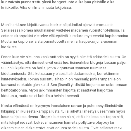
kun vaivoin punnerrettu ylevä hengentuote ei kelpaa yleisölle eikä
kriitikoille. Vika on ilman muuta lukijoissa.
Moni harkitsee kirjoittavansa henkensä pitimiksi ajanvieteromaanin.
Sellaisessa komea muukalainen viettelee madamen vuoristohotellissa. Tai
entinen rikospoliisi viettelee eläkepäiviä ja ratkoo mysteereitä hupihommina.
Muutama kopio sellaista painotuotetta menisi kaupaksi juna-aseman
kioskista.
Ennen kuin vie sielunsa kanikonttoriin on syytä silmätä arkitodellisuutta. On
väärinkäsitys, että ihmiset eivät enää lue. Esimerkiksi blogeja luetaan paljon.
Suurin lukijakunta on heillä, jotka kirjoittavat syntisen ruumiinsa
kiduttamisesta. Sitä kutsutaan yleisesti laihduttamiseksi, korrektimmin
kiinteytykseksi. Toinen suosittu aihepiiri on mässäily, jonka ympärille on
kasvanut ruokablogien kultti. Sen jäseniä yhdistää horjumaton usko omaan
keittotaitoonsa. Myös jälkimmäisten kirjoittajat saattavat harjoittaa
kidutusta, mutta se ei kohdistu heihin itseensä.
Koska elämässä on kysymys ihonalaisen rasvan ja puhdassydämistävän
hikijumpan ikuisesta kamppailusta, tulisi aihetta lähestyä useammin myös
kaunokirjallisuudessa. Blogeja luetaan siksi, että kirjallisuus ei tarjoa sitä,
mitä lukijat isoavat. Luksusmatamien hameita pöllyttävä playboy tai
oikeamielinen eläke-etsivä eivät edusta todellisuutta. Eivät sellaiset raavi