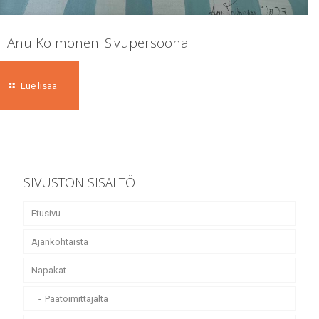
Anu Kolmonen: Sivupersoona
Lue lisää
SIVUSTON SISÄLTÖ
Etusivu
Ajankohtaista
Napakat
Päätoimittajalta