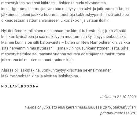
menestyksen perässä hiihtäen. Läskien taistelu ylivoimaista
insulttigrammien armeijaa vastaan on nykyajan talvi- ja jatkosota jatkojen
jatkoineen; pieni joukko huonosti puettuja kakkostyypin ihmisiä taistelee
oikeudestaan sattumanvaraiseen ulkonäköön ja vatsan iloihin.
Nyt tiedämme, millainen on ajassamme himoittu bestseller, joka väistää
kriitikon kivisateen ja saa nälkävyön muuttumaan kylläisyyshenkseleiksi.
Mainen kunnia on silti katoavaista – kuten on New Hampshirenkin, vaikka
siitä harvemmin muistutetaan – siinä kuin housunkannattimen laatu. Siksi
menestystä tulee seuraavana vuonna seurata edeltäjäänsä muistuttava
jatko-osa tai muuten samantapainen kirja.
Alussa oli läskipakina. Jonkun täytyy kirjoittaa se ensimmäinen
läskimooseksen kirja ja aloittaa läskikapina.
NOLLAPERSOONA
Julkaistu 21.10.2020
Pakina on julkaistu ensi kerran maaliskuussa 2019, Stiiknafuulian
printtinumerossa 28.