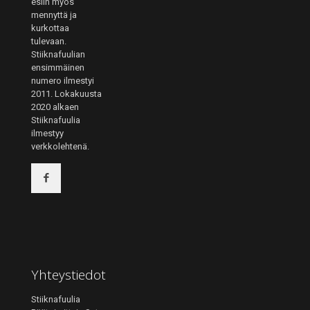
esiin myös
mennyttä ja
kurkottaa
tulevaan.
Stiiknafuulian
ensimmäinen
numero ilmestyi
2011. Lokakuusta
2020 alkaen
Stiiknafuulia
ilmestyy
verkkolehtenä.
Yhteystiedot
Stiiknafuulia