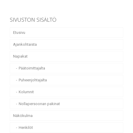
SIVUSTON SISÄLTÖ
Etusivu
Ajankohtaista
Napakat
Päätoimittajalta
Puheenjohtajalta
Kolumnit
Nollapersoonan pakinat
Näkökulma
Henkilöt