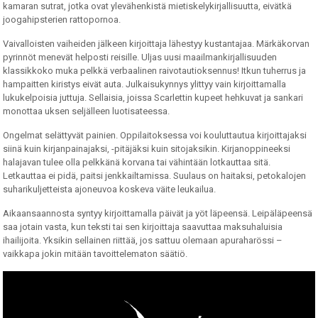
kamaran sutrat, jotka ovat ylevähenkistä mietiskelykirjallisuutta, eivätkä
joogahipsterien rattopornoa.
Vaivalloisten vaiheiden jälkeen kirjoittaja lähestyy kustantajaa. Märkäkorvan
pyrinnöt menevät helposti reisille. Uljas uusi maailmankirjallisuuden
klassikkoko muka pelkkä verbaalinen raivotautioksennus! Itkun tuherrus ja
hampaitten kiristys eivät auta. Julkaisukynnys ylittyy vain kirjoittamalla
lukukelpoisia juttuja. Sellaisia, joissa Scarlettin kupeet hehkuvat ja sankari
monottaa uksen seljälleen luotisateessa.
Ongelmat selättyvät painien. Oppilaitoksessa voi kouluttautua kirjoittajaksi
siinä kuin kirjanpainajaksi, -pitäjäksi kuin sitojaksikin. Kirjanoppineeksi
halajavan tulee olla pelkkänä korvana tai vähintään lotkauttaa sitä.
Letkauttaa ei pidä, paitsi jenkkailtamissa. Suulaus on haitaksi, petokalojen
suharikuljetteista ajoneuvoa koskeva väite leukailua.
Aikaansaannosta syntyy kirjoittamalla päivät ja yöt läpeensä. Leipäläpeensä
saa jotain vasta, kun teksti tai sen kirjoittaja saavuttaa maksuhaluisia
ihailijoita. Yksikin sellainen riittää, jos sattuu olemaan apuraharössi –
vaikkapa jokin mitään tavoittelematon säätiö.