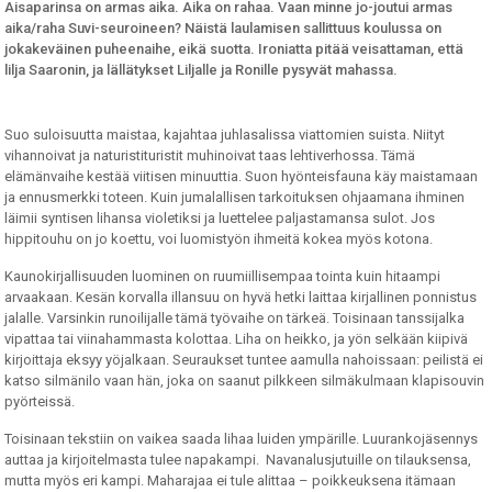
Aisaparinsa on armas aika. Aika on rahaa. Vaan minne jo-joutui armas
aika/raha Suvi-seuroineen? Näistä laulamisen sallittuus koulussa on
jokakeväinen puheenaihe, eikä suotta. Ironiatta pitää veisattaman, että
lilja Saaronin, ja lällätykset Liljalle ja Ronille pysyvät mahassa.
Suo suloisuutta maistaa, kajahtaa juhlasalissa viattomien suista. Niityt
vihannoivat ja naturistituristit muhinoivat taas lehtiverhossa. Tämä
elämänvaihe kestää viitisen minuuttia. Suon hyönteisfauna käy maistamaan
ja ennusmerkki toteen. Kuin jumalallisen tarkoituksen ohjaamana ihminen
läimii syntisen lihansa violetiksi ja luettelee paljastamansa sulot. Jos
hippitouhu on jo koettu, voi luomistyön ihmeitä kokea myös kotona.
Kaunokirjallisuuden luominen on ruumiillisempaa tointa kuin hitaampi
arvaakaan. Kesän korvalla illansuu on hyvä hetki laittaa kirjallinen ponnistus
jalalle. Varsinkin runoilijalle tämä työvaihe on tärkeä. Toisinaan tanssijalka
vipattaa tai viinahammasta kolottaa. Liha on heikko, ja yön selkään kiipivä
kirjoittaja eksyy yöjalkaan. Seuraukset tuntee aamulla nahoissaan: peilistä ei
katso silmänilo vaan hän, joka on saanut pilkkeen silmäkulmaan klapisouvin
pyörteissä.
Toisinaan tekstiin on vaikea saada lihaa luiden ympärille. Luurankojäsennys
auttaa ja kirjoitelmasta tulee napakampi. Navanalusjutuille on tilauksensa,
mutta myös eri kampi. Maharajaa ei tule alittaa – poikkeuksena itämaan