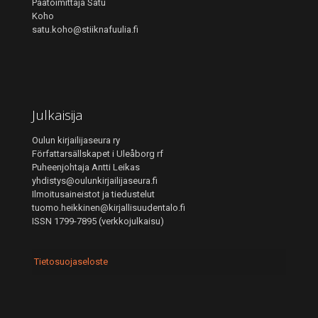
Päätoimittaja Satu
Koho
satu.koho@stiiknafuulia.fi
Julkaisija
Oulun kirjailijaseura ry
Författarsällskapet i Uleåborg rf
Puheenjohtaja Antti Leikas
yhdistys@oulunkirjailijaseura.fi
Ilmoitusaineistot ja tiedustelut
tuomo.heikkinen@kirjallisuudentalo.fi
ISSN 1799-7895 (verkkojulkaisu)
Tietosuojaseloste