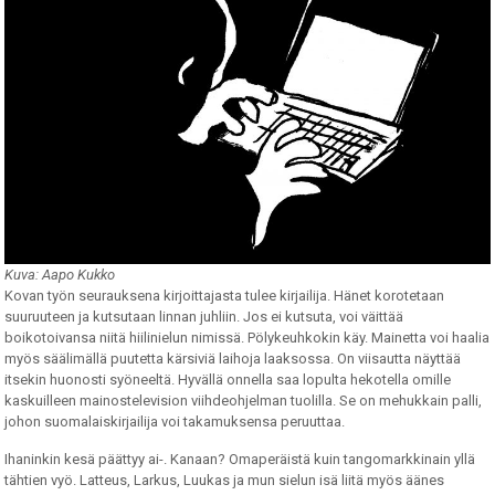
Kuva: Aapo Kukko
Kovan työn seurauksena kirjoittajasta tulee kirjailija. Hänet korotetaan
suuruuteen ja kutsutaan linnan juhliin. Jos ei kutsuta, voi väittää
boikotoivansa niitä hiilinielun nimissä. Pölykeuhkokin käy. Mainetta voi haalia
myös säälimällä puutetta kärsiviä laihoja laaksossa. On viisautta näyttää
itsekin huonosti syöneeltä. Hyvällä onnella saa lopulta hekotella omille
kaskuilleen mainostelevision viihdeohjelman tuolilla. Se on mehukkain palli,
johon suomalaiskirjailija voi takamuksensa peruuttaa.
Ihaninkin kesä päättyy ai-. Kanaan? Omaperäistä kuin tangomarkkinain yllä
tähtien vyö. Latteus, Larkus, Luukas ja mun sielun isä liitä myös äänes