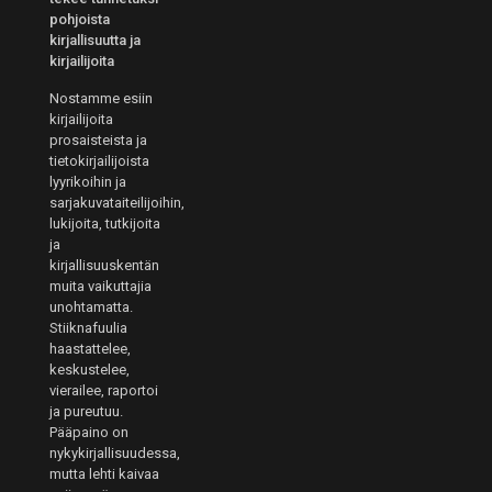
pohjoista
kirjallisuutta ja
kirjailijoita
Nostamme esiin
kirjailijoita
prosaisteista ja
tietokirjailijoista
lyyrikoihin ja
sarjakuvataiteilijoihin,
lukijoita, tutkijoita
ja
kirjallisuuskentän
muita vaikuttajia
unohtamatta.
Stiiknafuulia
haastattelee,
keskustelee,
vierailee, raportoi
ja pureutuu.
Pääpaino on
nykykirjallisuudessa,
mutta lehti kaivaa