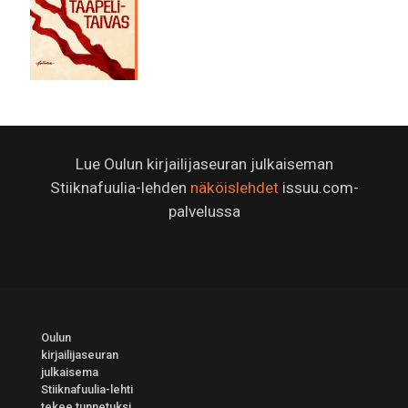
Lue Oulun kirjailijaseuran julkaiseman
Stiiknafuulia-lehden
näköislehdet
issuu.com-
palvelussa
Oulun
kirjailijaseuran
julkaisema
Stiiknafuulia-lehti
tekee tunnetuksi