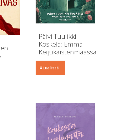
Päivi Tuulikki
Koskela: Emma
en:
Keijukaistenmaassa
s
Lue lisää