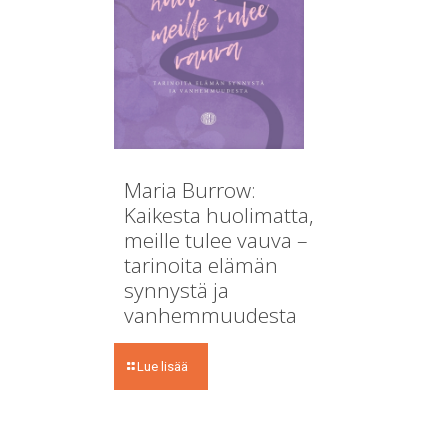
Maria Burrow:
Kaikesta huolimatta,
meille tulee vauva –
tarinoita elämän
synnystä ja
vanhemmuudesta
Lue lisää