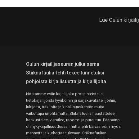
Lue Oulun kirjail
Oulun kirjailijaseuran julkaisema
Stiiknafuulia-lehti tekee tunnetuksi
pohjoista kirjallisuutta ja kirjailijoita
Nostamme esiin kirjailijoita prosaisteista ja
tietokirjailijoista lyyrikoihin ja sarjakuvataiteilijoihin,
lukijoita, tutkijoita ja kirjallisuuskentän muita
vaikuttajia unohtamatta. Stiiknafuulia haastattelee,
keskustelee, vierailee, raportoi ja pureutuu. Pääpaino
on nykykirjallisuudessa, mutta lehti kaivaa esiin myös
mennyttä ja kurkottaa tulevaan. Stiiknafuulian