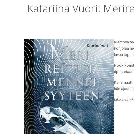
Katariina Vuori: Merir
Kiehtova te
Pohjolaa me
luvun lopun
Höök korist
ripustetaa
Karismaatti
hän ajautuu
Like, helmi