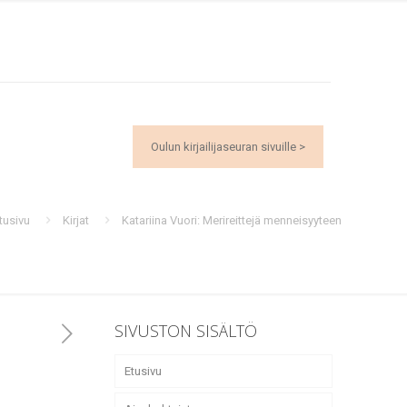
Oulun kirjailijaseuran sivuille >
tusivu
Kirjat
Katariina Vuori: Merireittejä menneisyyteen
SIVUSTON SISÄLTÖ
Etusivu