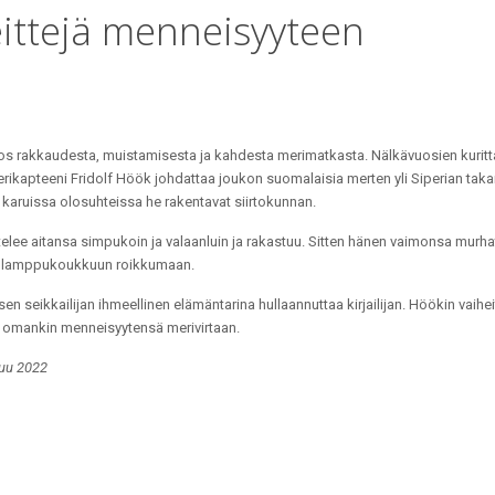
eittejä menneisyyteen
os rakkaudesta, muistamisesta ja kahdesta merimatkasta. Nälkävuosien kurit
rikapteeni Fridolf Höök johdattaa joukon suomalaisia merten yli Siperian taka
 karuissa olosuhteissa he rakentavat siirtokunnan.
elee aitansa simpukoin ja valaanluin ja rakastuu. Sitten hänen vaimonsa murha
n lamppukoukkuun roikkumaan.
sen seikkailijan ihmeellinen elämäntarina hullaannuttaa kirjailijan. Höökin vaihe
 omankin menneisyytensä merivirtaan.
kuu 2022