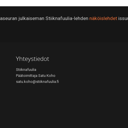
ijaseuran julkaiseman Stiiknafuulia-lehden
näköislehdet
issu
Yhteystiedot
Stiiknafuulia
Päätoimittaja Satu Koho
satu.koho@stiiknafuulia.fi