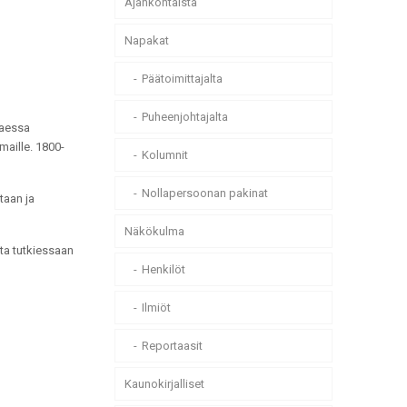
Ajankohtaista
Napakat
Päätoimittajalta
Puheenjohtajalta
taessa
maille. 1800-
Kolumnit
Nollapersoonan pakinat
taan ja
Näkökulma
ita tutkiessaan
Henkilöt
Ilmiöt
Reportaasit
Kaunokirjalliset