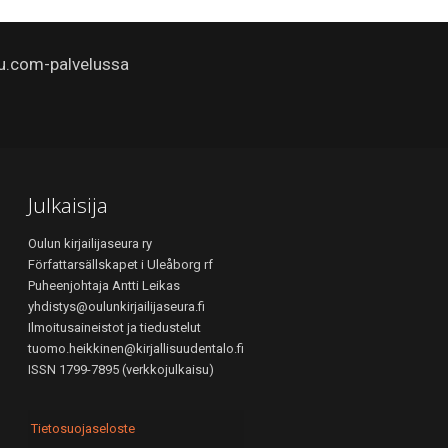
u.com-palvelussa
Julkaisija
Oulun kirjailijaseura ry
Författarsällskapet i Uleåborg rf
Puheenjohtaja Antti Leikas
yhdistys@oulunkirjailijaseura.fi
Ilmoitusaineistot ja tiedustelut
tuomo.heikkinen@kirjallisuudentalo.fi
ISSN 1799-7895 (verkkojulkaisu)
Tietosuojaseloste