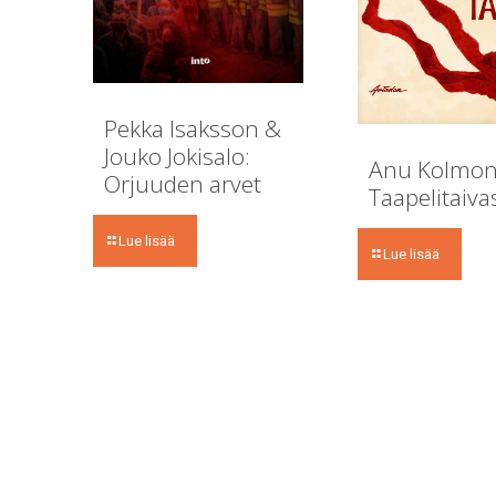
Pekka Isaksson &
Jouko Jokisalo:
Anu Kolmon
Orjuuden arvet
Taapelitaiva
Lue lisää
Lue lisää