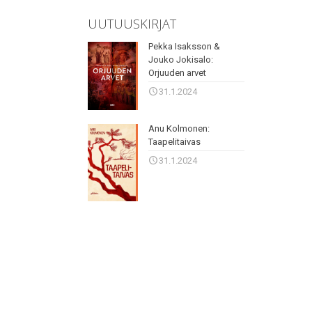
UUTUUSKIRJAT
Pekka Isaksson &
Jouko Jokisalo:
Orjuuden arvet
31.1.2024
Anu Kolmonen:
Taapelitaivas
31.1.2024