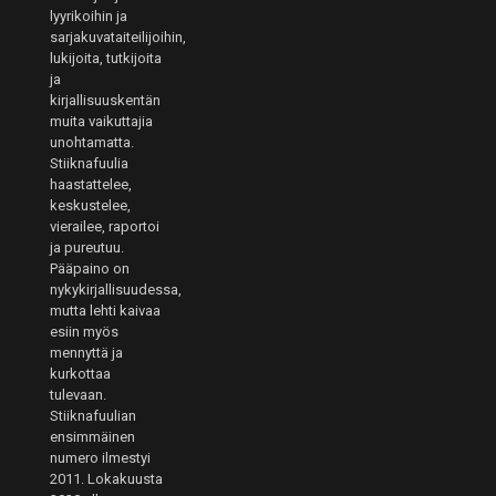
lyyrikoihin ja
sarjakuvataiteilijoihin,
lukijoita, tutkijoita
ja
kirjallisuuskentän
muita vaikuttajia
unohtamatta.
Stiiknafuulia
haastattelee,
keskustelee,
vierailee, raportoi
ja pureutuu.
Pääpaino on
nykykirjallisuudessa,
mutta lehti kaivaa
esiin myös
mennyttä ja
kurkottaa
tulevaan.
Stiiknafuulian
ensimmäinen
numero ilmestyi
2011. Lokakuusta