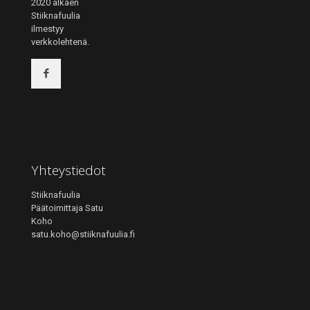
2020 alkaen
Stiiknafuulia
ilmestyy
verkkolehtenä.
Yhteystiedot
Stiiknafuulia
Päätoimittaja Satu
Koho
satu.koho@stiiknafuulia.fi