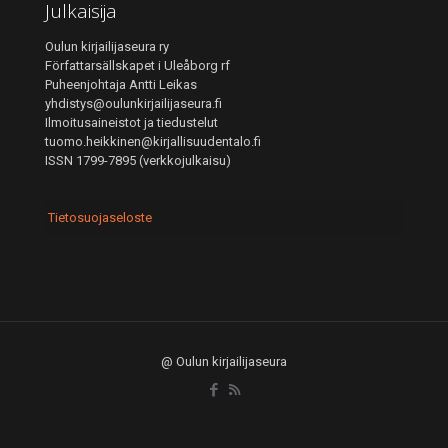
Julkaisija
Oulun kirjailijaseura ry
Författarsällskapet i Uleåborg rf
Puheenjohtaja Antti Leikas
yhdistys@oulunkirjailijaseura.fi
Ilmoitusaineistot ja tiedustelut
tuomo.heikkinen@kirjallisuudentalo.fi
ISSN 1799-7895 (verkkojulkaisu)
Tietosuojaseloste
@ Oulun kirjailijaseura