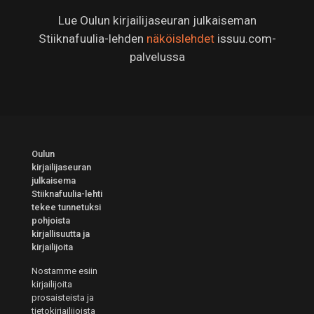
Lue Oulun kirjailijaseuran julkaiseman
Stiiknafuulia-lehden
näköislehdet
issuu.com-
palvelussa
Oulun
kirjailijaseuran
julkaisema
Stiiknafuulia-lehti
tekee tunnetuksi
pohjoista
kirjallisuutta ja
kirjailijoita
Nostamme esiin
kirjailijoita
prosaisteista ja
tietokirjailijoista