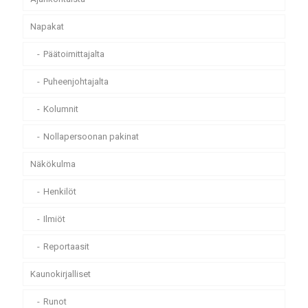
Napakat
Päätoimittajalta
Puheenjohtajalta
Kolumnit
Nollapersoonan pakinat
Näkökulma
Henkilöt
Ilmiöt
Reportaasit
Kaunokirjalliset
Runot