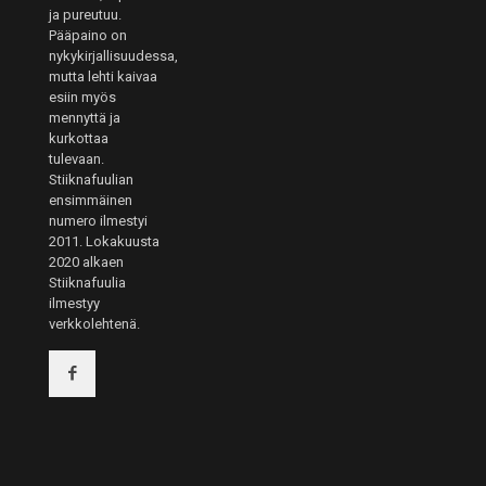
ja pureutuu.
Pääpaino on
nykykirjallisuudessa,
mutta lehti kaivaa
esiin myös
mennyttä ja
kurkottaa
tulevaan.
Stiiknafuulian
ensimmäinen
numero ilmestyi
2011. Lokakuusta
2020 alkaen
Stiiknafuulia
ilmestyy
verkkolehtenä.