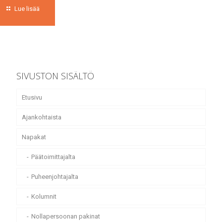
Lue lisää
SIVUSTON SISÄLTÖ
Etusivu
Ajankohtaista
Napakat
Päätoimittajalta
Puheenjohtajalta
Kolumnit
Nollapersoonan pakinat