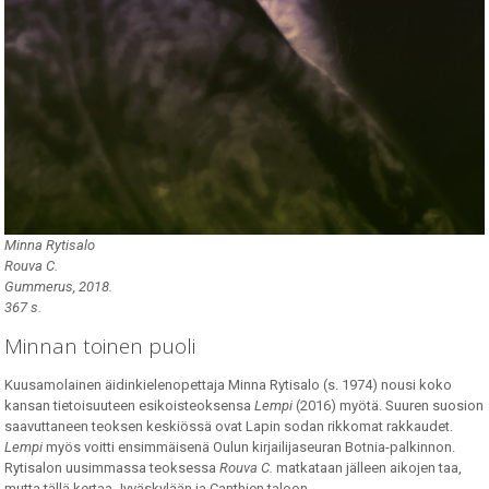
Minna Rytisalo
Rouva C.
Gummerus, 2018.
367 s.
Minnan toinen puoli
Kuusamolainen äidinkielenopettaja Minna Rytisalo (s. 1974) nousi koko
kansan tietoisuuteen esikoisteoksensa
Lempi
(2016) myötä. Suuren suosion
saavuttaneen teoksen keskiössä ovat Lapin sodan rikkomat rakkaudet.
Lempi
myös voitti ensimmäisenä Oulun kirjailijaseuran Botnia-palkinnon.
Rytisalon uusimmassa teoksessa
Rouva C.
matkataan jälleen aikojen taa,
mutta tällä kertaa Jyväskylään ja Canthien taloon.