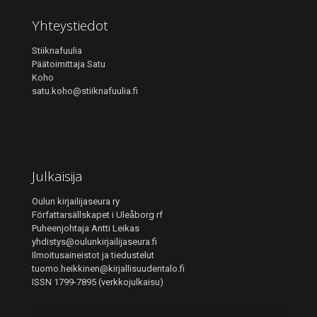
Yhteystiedot
Stiiknafuulia
Päätoimittaja Satu
Koho
satu.koho@stiiknafuulia.fi
Julkaisija
Oulun kirjailijaseura ry
Författarsällskapet i Uleåborg rf
Puheenjohtaja Antti Leikas
yhdistys@oulunkirjailijaseura.fi
Ilmoitusaineistot ja tiedustelut
tuomo.heikkinen@kirjallisuudentalo.fi
ISSN 1799-7895 (verkkojulkaisu)