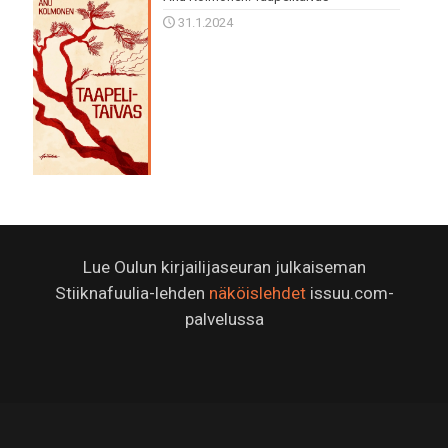
31.1.2024
Lue Oulun kirjailijaseuran julkaiseman
Stiiknafuulia-lehden
näköislehdet
issuu.com-
palvelussa