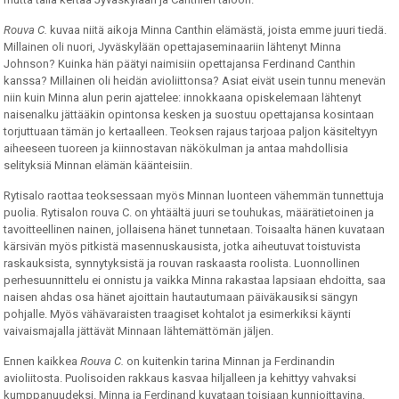
Rouva C.
kuvaa niitä aikoja Minna Canthin elämästä, joista emme juuri tiedä.
Millainen oli nuori, Jyväskylään opettajaseminaariin lähtenyt Minna
Johnson? Kuinka hän päätyi naimisiin opettajansa Ferdinand Canthin
kanssa? Millainen oli heidän avioliittonsa? Asiat eivät usein tunnu menevän
niin kuin Minna alun perin ajattelee: innokkaana opiskelemaan lähtenyt
naisenalku jättääkin opintonsa kesken ja suostuu opettajansa kosintaan
torjuttuaan tämän jo kertaalleen. Teoksen rajaus tarjoaa paljon käsiteltyyn
aiheeseen tuoreen ja kiinnostavan näkökulman ja antaa mahdollisia
selityksiä Minnan elämän käänteisiin.
Rytisalo raottaa teoksessaan myös Minnan luonteen vähemmän tunnettuja
puolia. Rytisalon rouva C. on yhtäältä juuri se touhukas, määrätietoinen ja
tavoitteellinen nainen, jollaisena hänet tunnetaan. Toisaalta hänen kuvataan
kärsivän myös pitkistä masennuskausista, jotka aiheutuvat toistuvista
raskauksista, synnytyksistä ja rouvan raskaasta roolista. Luonnollinen
perhesuunnittelu ei onnistu ja vaikka Minna rakastaa lapsiaan ehdoitta, saa
naisen ahdas osa hänet ajoittain hautautumaan päiväkausiksi sängyn
pohjalle. Myös vähävaraisten traagiset kohtalot ja esimerkiksi käynti
vaivaismajalla jättävät Minnaan lähtemättömän jäljen.
Ennen kaikkea
Rouva C.
on kuitenkin tarina Minnan ja Ferdinandin
avioliitosta. Puolisoiden rakkaus kasvaa hiljalleen ja kehittyy vahvaksi
kumppanuudeksi. Minna ja Ferdinand kuvataan toisiaan kunnioittavina,