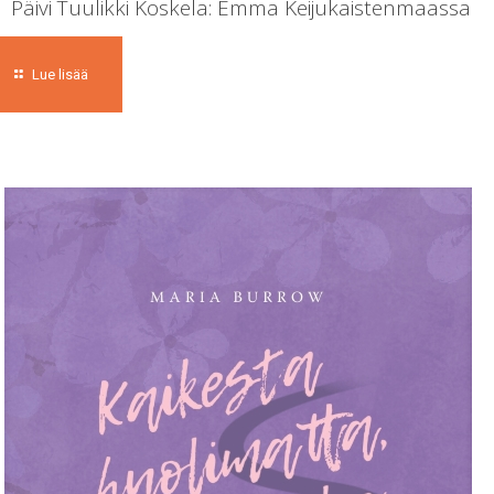
Päivi Tuulikki Koskela: Emma Keijukaistenmaassa
Lue lisää