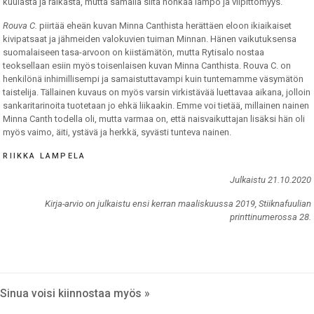
kuulasta ja raikasta, mutta samalla siitä hohkaa lämpö ja vilpittömyys.
Rouva C.
piirtää eheän kuvan Minna Canthista herättäen eloon ikiaikaiset
kivipatsaat ja jähmeiden valokuvien tuiman Minnan. Hänen vaikutuksensa
suomalaiseen tasa-arvoon on kiistämätön, mutta Rytisalo nostaa
teoksellaan esiin myös toisenlaisen kuvan Minna Canthista. Rouva C. on
henkilönä inhimillisempi ja samaistuttavampi kuin tuntemamme väsymätön
taistelija. Tällainen kuvaus on myös varsin virkistävää luettavaa aikana, jolloin
sankaritarinoita tuotetaan jo ehkä liikaakin. Emme voi tietää, millainen nainen
Minna Canth todella oli, mutta varmaa on, että naisvaikuttajan lisäksi hän oli
myös vaimo, äiti, ystävä ja herkkä, syvästi tunteva nainen.
RIIKKA LAMPELA
Julkaistu 21.10.2020
Kirja-arvio on julkaistu ensi kerran maaliskuussa 2019, Stiiknafuulian
printtinumerossa 28.
Sinua voisi kiinnostaa myös »