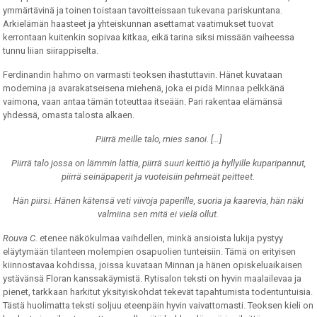
ymmärtävinä ja toinen toistaan tavoitteissaan tukevana pariskuntana.
Arkielämän haasteet ja yhteiskunnan asettamat vaatimukset tuovat
kerrontaan kuitenkin sopivaa kitkaa, eikä tarina siksi missään vaiheessa
tunnu liian siirappiselta.
Ferdinandin hahmo on varmasti teoksen ihastuttavin. Hänet kuvataan
modernina ja avarakatseisena miehenä, joka ei pidä Minnaa pelkkänä
vaimona, vaan antaa tämän toteuttaa itseään. Pari rakentaa elämänsä
yhdessä, omasta talosta alkaen.
Piirrä meille talo, mies sanoi. […]
Piirrä talo jossa on lämmin lattia, piirrä suuri keittiö ja hyllyille kuparipannut,
piirrä seinäpaperit ja vuoteisiin pehmeät peitteet.
Hän piirsi. Hänen kätensä veti viivoja paperille, suoria ja kaarevia, hän näki
valmiina sen mitä ei vielä ollut.
Rouva C.
etenee näkökulmaa vaihdellen, minkä ansioista lukija pystyy
eläytymään tilanteen molempien osapuolien tunteisiin. Tämä on erityisen
kiinnostavaa kohdissa, joissa kuvataan Minnan ja hänen opiskeluaikaisen
ystävänsä Floran kanssakäymistä. Rytisalon teksti on hyvin maalailevaa ja
pienet, tarkkaan harkitut yksityiskohdat tekevät tapahtumista todentuntuisia.
Tästä huolimatta teksti soljuu eteenpäin hyvin vaivattomasti. Teoksen kieli on