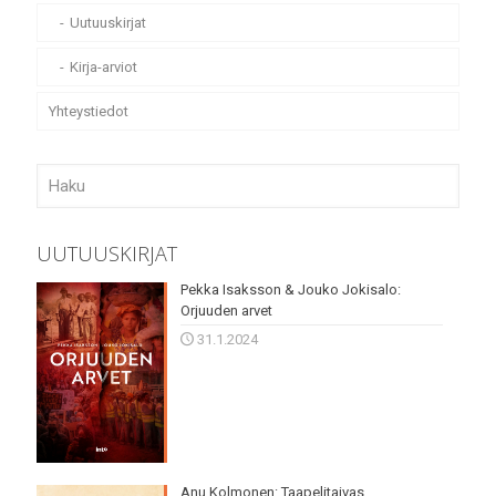
Uutuuskirjat
Kirja-arviot
Yhteystiedot
UUTUUSKIRJAT
Pekka Isaksson & Jouko Jokisalo:
Orjuuden arvet
31.1.2024
Anu Kolmonen: Taapelitaivas