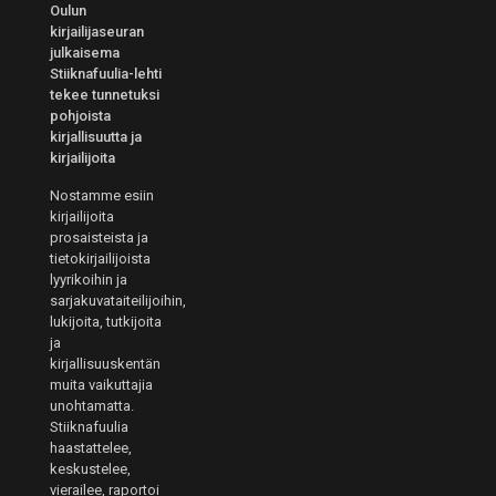
Oulun
kirjailijaseuran
julkaisema
Stiiknafuulia-lehti
tekee tunnetuksi
pohjoista
kirjallisuutta ja
kirjailijoita
Nostamme esiin
kirjailijoita
prosaisteista ja
tietokirjailijoista
lyyrikoihin ja
sarjakuvataiteilijoihin,
lukijoita, tutkijoita
ja
kirjallisuuskentän
muita vaikuttajia
unohtamatta.
Stiiknafuulia
haastattelee,
keskustelee,
vierailee, raportoi