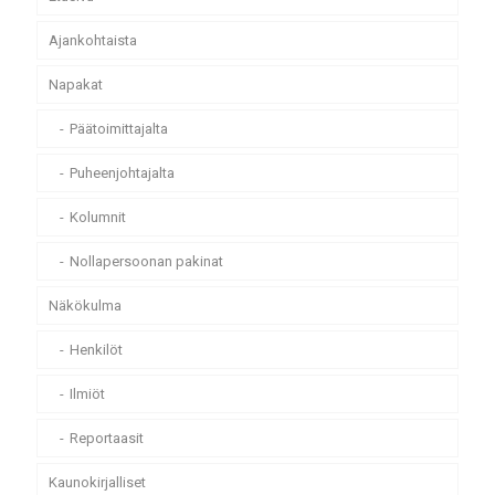
Ajankohtaista
Napakat
Päätoimittajalta
Puheenjohtajalta
Kolumnit
Nollapersoonan pakinat
Näkökulma
Henkilöt
Ilmiöt
Reportaasit
Kaunokirjalliset