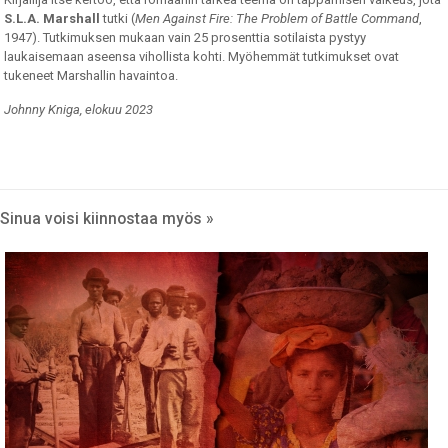
S.L.A. Marshall
tutki (
Men Against Fire: The Problem of Battle Command
,
1947). Tutkimuksen mukaan vain 25 prosenttia sotilaista pystyy
laukaisemaan aseensa vihollista kohti. Myöhemmät tutkimukset ovat
tukeneet Marshallin havaintoa.
Johnny Kniga, elokuu 2023
Sinua voisi kiinnostaa myös »