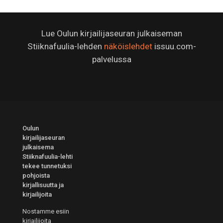
Lue Oulun kirjailijaseuran julkaiseman
Stiiknafuulia-lehden
näköislehdet
issuu.com-
palvelussa
Oulun
kirjailijaseuran
julkaisema
Stiiknafuulia-lehti
tekee tunnetuksi
pohjoista
kirjallisuutta ja
kirjailijoita
Nostamme esiin
kirjailijoita