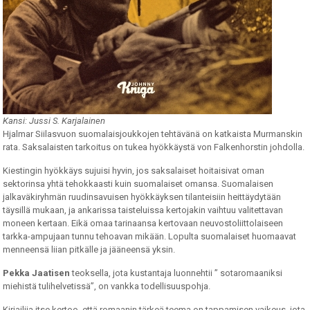
Kansi: Jussi S. Karjalainen
Hjalmar Siilasvuon suomalaisjoukkojen tehtävänä on katkaista Murmanskin
rata. Saksalaisten tarkoitus on tukea hyökkäystä von Falkenhorstin johdolla.
Kiestingin hyökkäys sujuisi hyvin, jos saksalaiset hoitaisivat oman
sektorinsa yhtä tehokkaasti kuin suomalaiset omansa. Suomalaisen
jalkaväkiryhmän ruudinsavuisen hyökkäyksen tilanteisiin heittäydytään
täysillä mukaan, ja ankarissa taisteluissa kertojakin vaihtuu valitettavan
moneen kertaan. Eikä omaa tarinaansa kertovaan neuvostoliittolaiseen
tarkka-ampujaan tunnu tehoavan mikään. Lopulta suomalaiset huomaavat
menneensä liian pitkälle ja jääneensä yksin.
Pekka Jaatisen
teoksella, jota kustantaja luonnehtii ” sotaromaaniksi
miehistä tulihelvetissä”, on vankka todellisuuspohja.
Kirjailija itse kertoo, että romaanin tärkeä teema on tappamisen vaikeus, jota