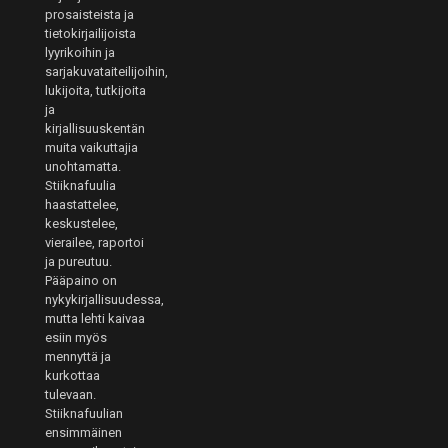
prosaisteista ja
tietokirjailijoista
lyyrikoihin ja
sarjakuvataiteilijoihin,
lukijoita, tutkijoita
ja
kirjallisuuskentän
muita vaikuttajia
unohtamatta.
Stiiknafuulia
haastattelee,
keskustelee,
vierailee, raportoi
ja pureutuu.
Pääpaino on
nykykirjallisuudessa,
mutta lehti kaivaa
esiin myös
mennyttä ja
kurkottaa
tulevaan.
Stiiknafuulian
ensimmäinen