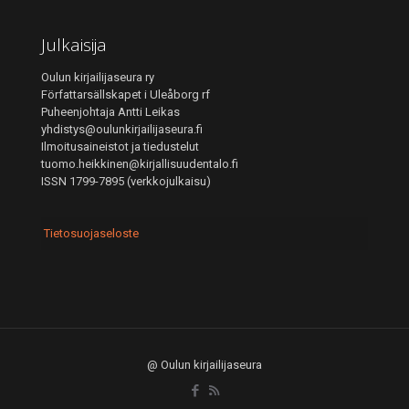
Julkaisija
Oulun kirjailijaseura ry
Författarsällskapet i Uleåborg rf
Puheenjohtaja Antti Leikas
yhdistys@oulunkirjailijaseura.fi
Ilmoitusaineistot ja tiedustelut
tuomo.heikkinen@kirjallisuudentalo.fi
ISSN 1799-7895 (verkkojulkaisu)
Tietosuojaseloste
@ Oulun kirjailijaseura