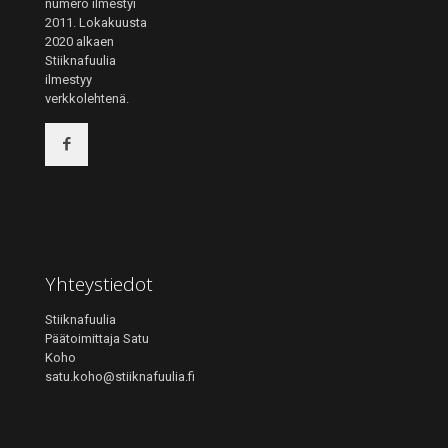
numero ilmestyi
2011. Lokakuusta
2020 alkaen
Stiiknafuulia
ilmestyy
verkkolehtenä.
Yhteystiedot
Stiiknafuulia
Päätoimittaja Satu
Koho
satu.koho@stiiknafuulia.fi