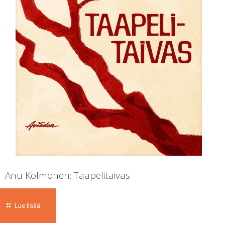
Anu Kolmonen: Taapelitaivas
Lue lisää