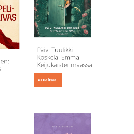
Päivi Tuulikki
Koskela: Emma
en:
Keijukaistenmaassa
s
Lue lisää