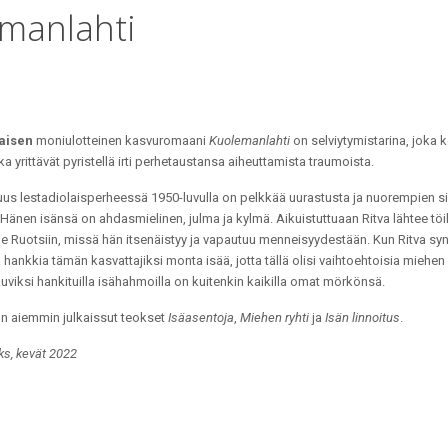
emanlahti
iaisen
moniulotteinen kasvuromaani
Kuolemanlahti
on selviytymistarina, joka k
ka yrittävät pyristellä irti perhetaustansa aiheuttamista traumoista.
uus lestadiolaisperheessä 1950-luvulla on pelkkää uurastusta ja nuorempien s
 Hänen isänsä on ahdasmielinen, julma ja kylmä. Aikuistuttuaan Ritva lähtee töi
le Ruotsiin, missä hän itsenäistyy ja vapautuu menneisyydestään. Kun Ritva sy
 hankkia tämän kasvattajiksi monta isää, jotta tällä olisi vaihtoehtoisia miehen 
kuviksi hankituilla isähahmoilla on kuitenkin kaikilla omat mörkönsä.
on aiemmin julkaissut teokset
Isäasentoja
,
Miehen ryhti
ja
Isän linnoitus
.
s, kevät 2022