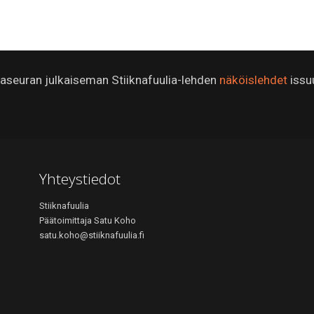
ijaseuran julkaiseman Stiiknafuulia-lehden
näköislehdet
issu
Yhteystiedot
Stiiknafuulia
Päätoimittaja Satu Koho
satu.koho@stiiknafuulia.fi