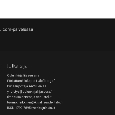
u.com-palvelussa
Julkaisija
Oulun kirjailijaseura ry
Författarsällskapet i Uleåborg rf
Puheenjohtaja Antti Leikas
yhdistys@oulunkirjailijaseura.fi
Ilmoitusaineistot ja tiedustelut
tuomo.heikkinen@kirjallisuudentalo.fi
ISSN 1799-7895 (verkkojulkaisu)