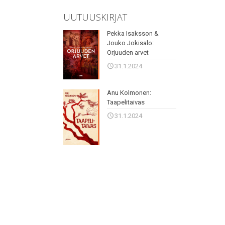
UUTUUSKIRJAT
Pekka Isaksson &
Jouko Jokisalo:
Orjuuden arvet
31.1.2024
Anu Kolmonen:
Taapelitaivas
31.1.2024