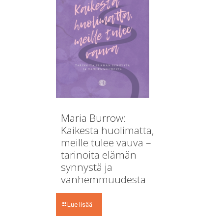
Maria Burrow:
Kaikesta huolimatta,
meille tulee vauva –
tarinoita elämän
synnystä ja
vanhemmuudesta
Lue lisää