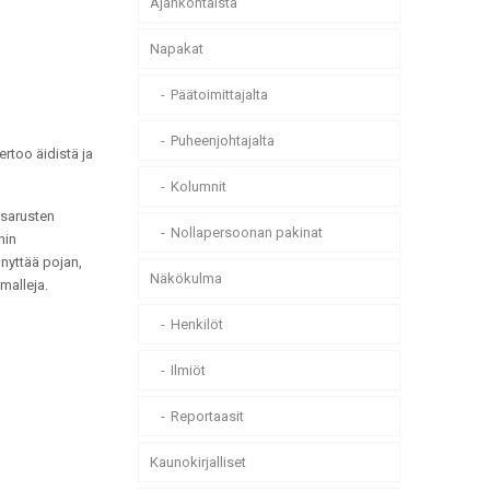
Ajankohtaista
Napakat
Päätoimittajalta
Puheenjohtajalta
ertoo äidistä ja
Kolumnit
isarusten
Nollapersoonan pakinat
hin
nnyttää pojan,
Näkökulma
malleja.
Henkilöt
Ilmiöt
Reportaasit
Kaunokirjalliset