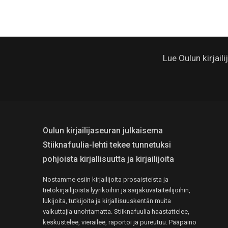
Lue Oulun kirjail
Oulun kirjailijaseuran julkaisema
Stiiknafuulia-lehti tekee tunnetuksi
pohjoista kirjallisuutta ja kirjailijoita
Nostamme esiin kirjailijoita prosaisteista ja
tietokirjailijoista lyyrikoihin ja sarjakuvataiteilijoihin,
lukijoita, tutkijoita ja kirjallisuuskentän muita
vaikuttajia unohtamatta. Stiiknafuulia haastattelee,
keskustelee, vierailee, raportoi ja pureutuu. Pääpaino