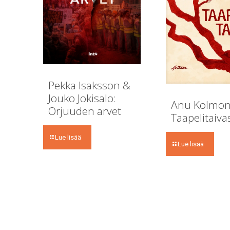
Pekka Isaksson &
Jouko Jokisalo:
Anu Kolmon
Orjuuden arvet
Taapelitaiva
Lue lisää
Lue lisää