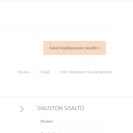
Oulun kirjailijaseuran sivuille >
Etusivu
Kirjat
Petri Vartiainen: Kuolemanlahti
SIVUSTON SISÄLTÖ
Etusivu