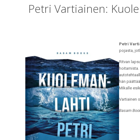
Petri Vartiainen: Kuol
Petri Vart
pojasta, jot
Ritvan laps
hoitamista.
autotehtaal
hän päättää
Mikalle esi
Vartiainen 
Basam Book