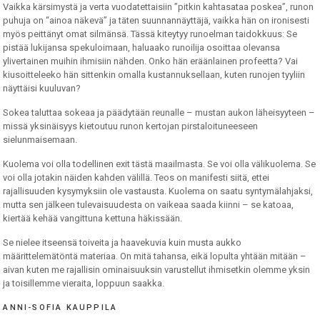
Vaikka kärsimystä ja verta vuodatettaisiin ”pitkin kahtasataa poskea”, runon
puhuja on “ainoa näkevä” ja täten suunnannäyttäjä, vaikka hän on ironisesti
myös peittänyt omat silmänsä. Tässä kiteytyy runoelman taidokkuus: Se
pistää lukijansa spekuloimaan, haluaako runoilija osoittaa olevansa
ylivertainen muihin ihmisiin nähden. Onko hän eräänlainen profeetta? Vai
kiusoitteleeko hän sittenkin omalla kustannuksellaan, kuten runojen tyyliin
näyttäisi kuuluvan?
Sokea taluttaa sokeaa ja päädytään reunalle – mustan aukon läheisyyteen –
missä yksinäisyys kietoutuu runon kertojan pirstaloituneeseen
sielunmaisemaan.
Kuolema voi olla todellinen exit tästä maailmasta. Se voi olla välikuolema. Se
voi olla jotakin näiden kahden välillä. Teos on manifesti siitä, ettei
rajallisuuden kysymyksiin ole vastausta. Kuolema on saatu syntymälahjaksi,
mutta sen jälkeen tulevaisuudesta on vaikeaa saada kiinni – se katoaa,
kiertää kehää vangittuna kettuna häkissään.
Se nielee itseensä toiveita ja haavekuvia kuin musta aukko
määrittelemätöntä materiaa. On mitä tahansa, eikä lopulta yhtään mitään –
aivan kuten me rajallisin ominaisuuksin varustellut ihmisetkin olemme yksin
ja toisillemme vieraita, loppuun saakka.
ANNI-SOFIA KAUPPILA