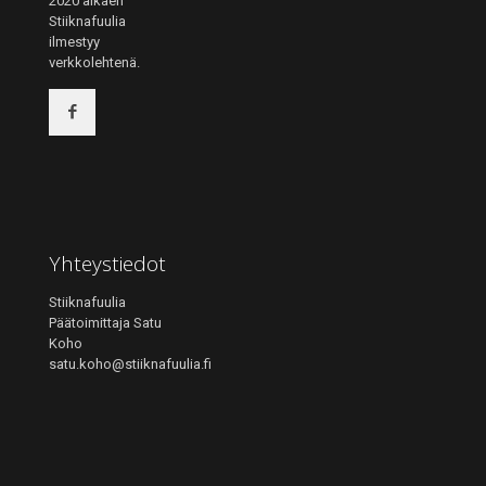
2020 alkaen
Stiiknafuulia
ilmestyy
verkkolehtenä.
Yhteystiedot
Stiiknafuulia
Päätoimittaja Satu
Koho
satu.koho@stiiknafuulia.fi