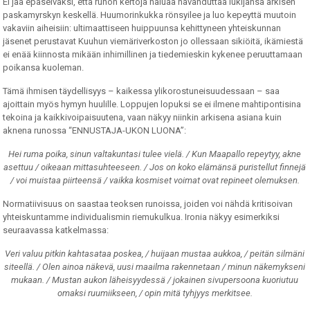
Ei jää epäselväksi, että runon kertoja haluaa havahduttaa lukijansa arkisen
paskamyrskyn keskellä. Huumorinkukka rönsyilee ja luo kepeyttä muutoin
vakaviin aiheisiin: ultimaattiseen huippuunsa kehittyneen yhteiskunnan
jäsenet perustavat Kuuhun viemäriverkoston jo ollessaan sikiöitä, ikämiestä
ei enää kiinnosta mikään inhimillinen ja tiedemieskin kykenee peruuttamaan
poikansa kuoleman.
Tämä ihmisen täydellisyys – kaikessa ylikorostuneisuudessaan – saa
ajoittain myös hymyn huulille. Loppujen lopuksi se ei ilmene mahtipontisina
tekoina ja kaikkivoipaisuutena, vaan näkyy niinkin arkisena asiana kuin
aknena runossa “ENNUSTAJA-UKON LUONA”:
Hei ruma poika, sinun valtakuntasi tulee vielä. / Kun Maapallo repeytyy, akne
asettuu / oikeaan mittasuhteeseen. / Jos on koko elämänsä puristellut finnejä
/ voi muistaa piirteensä / vaikka kosmiset voimat ovat repineet olemuksen.
Normatiivisuus on saastaa teoksen runoissa, joiden voi nähdä kritisoivan
yhteiskuntamme individualismin riemukulkua. Ironia näkyy esimerkiksi
seuraavassa katkelmassa:
Veri valuu pitkin kahtasataa poskea, / huijaan mustaa aukkoa, / peitän silmäni
siteellä. / Olen ainoa näkevä, uusi maailma rakennetaan / minun näkemykseni
mukaan. / Mustan aukon läheisyydessä / jokainen sivupersoona kuoriutuu
omaksi ruumiikseen, / opin mitä tyhjyys merkitsee.