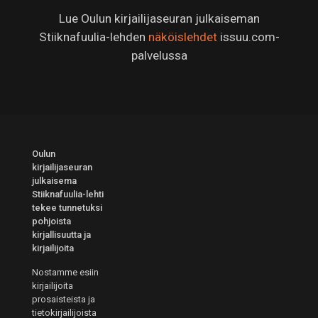
Lue Oulun kirjailijaseuran julkaiseman
Stiiknafuulia-lehden
näköislehdet
issuu.com-
palvelussa
Oulun
kirjailijaseuran
julkaisema
Stiiknafuulia-lehti
tekee tunnetuksi
pohjoista
kirjallisuutta ja
kirjailijoita
Nostamme esiin
kirjailijoita
prosaisteista ja
tietokirjailijoista