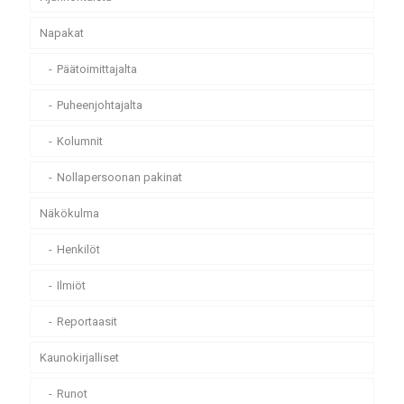
Napakat
Päätoimittajalta
Puheenjohtajalta
Kolumnit
Nollapersoonan pakinat
Näkökulma
Henkilöt
Ilmiöt
Reportaasit
Kaunokirjalliset
Runot