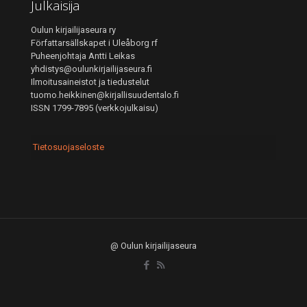
Julkaisija
Oulun kirjailijaseura ry
Författarsällskapet i Uleåborg rf
Puheenjohtaja Antti Leikas
yhdistys@oulunkirjailijaseura.fi
Ilmoitusaineistot ja tiedustelut
tuomo.heikkinen@kirjallisuudentalo.fi
ISSN 1799-7895 (verkkojulkaisu)
Tietosuojaseloste
@ Oulun kirjailijaseura