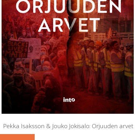
Pekka Isaksson & Jouko Jokisalo: Orjuuden arvet