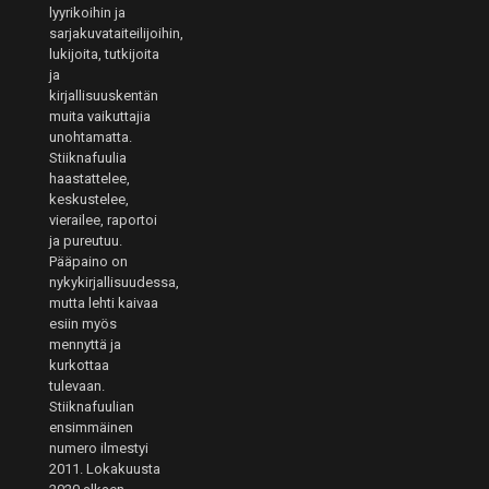
lyyrikoihin ja
sarjakuvataiteilijoihin,
lukijoita, tutkijoita
ja
kirjallisuuskentän
muita vaikuttajia
unohtamatta.
Stiiknafuulia
haastattelee,
keskustelee,
vierailee, raportoi
ja pureutuu.
Pääpaino on
nykykirjallisuudessa,
mutta lehti kaivaa
esiin myös
mennyttä ja
kurkottaa
tulevaan.
Stiiknafuulian
ensimmäinen
numero ilmestyi
2011. Lokakuusta