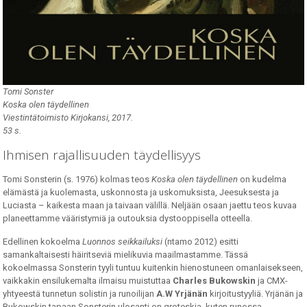
Tomi Sonster
Koska olen täydellinen
Viestintätoimisto Kirjokansi, 2017.
53 s.
Ihmisen rajallisuuden täydellisyys
Tomi Sonsterin (s. 1976) kolmas teos
Koska olen täydellinen
on kudelma
elämästä ja kuolemasta, uskonnosta ja uskomuksista, Jeesuksesta ja
Luciasta – kaikesta maan ja taivaan välillä. Neljään osaan jaettu teos kuvaa
planeettamme vääristymiä ja outouksia dystooppisella otteella.
Edellinen kokoelma
Luonnos seikkailuksi
(ntamo 2012) esitti
samankaltaisesti häiritseviä mielikuvia maailmastamme. Tässä
kokoelmassa Sonsterin tyyli tuntuu kuitenkin hienostuneen omanlaisekseen,
vaikkakin ensilukemalta ilmaisu muistuttaa
Charles Bukowskin
ja CMX-
yhtyeestä tunnetun solistin ja runoilijan
A.W Yrjänän
kirjoitustyyliä. Yrjänän ja
Bukowskin tapaan Sonsterin ulosanti on groteskia, kuten runossa