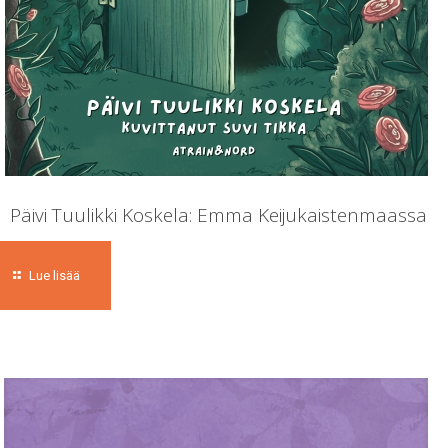
Päivi Tuulikki Koskela: Emma Keijukaistenmaassa
Lue lisää