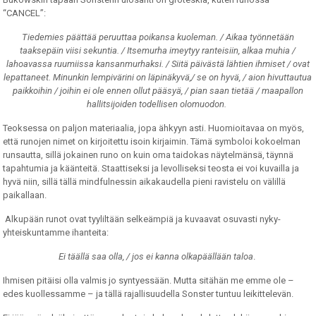
“CANCEL”:
Tiedemies päättää peruuttaa poikansa kuoleman. / Aikaa työnnetään
taaksepäin viisi sekuntia. / Itsemurha imeytyy ranteisiin, alkaa muhia /
lahoavassa ruumiissa kansanmurhaksi. / Siitä päivästä lähtien ihmiset / ovat
lepattaneet. Minunkin lempivärini on läpinäkyvä,/ se on hyvä, / aion hivuttautua
paikkoihin / joihin ei ole ennen ollut pääsyä, / pian saan tietää / maapallon
hallitsijoiden todellisen olomuodon.
Teoksessa on paljon materiaalia, jopa ähkyyn asti. Huomioitavaa on myös,
että runojen nimet on kirjoitettu isoin kirjaimin. Tämä symboloi kokoelman
runsautta, sillä jokainen runo on kuin oma taidokas näytelmänsä, täynnä
tapahtumia ja käänteitä. Staattiseksi ja levolliseksi teosta ei voi kuvailla ja
hyvä niin, sillä tällä mindfulnessin aikakaudella pieni ravistelu on välillä
paikallaan.
Alkupään runot ovat tyyliltään selkeämpiä ja kuvaavat osuvasti nyky-
yhteiskuntamme ihanteita:
Ei täällä saa olla, / jos ei kanna olkapäällään taloa
.
Ihmisen pitäisi olla valmis jo syntyessään. Mutta sitähän me emme ole –
edes kuollessamme – ja tällä rajallisuudella Sonster tuntuu leikittelevän.