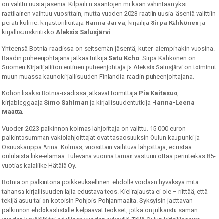
on valittu uusia jäseniä. Kilpailun sääntöjen mukaan vähintään yksi
raatilainen vaihtuu vuosittain, mutta vuoden 2023 raatiin uusia jäseniä valittiin
peräti kolme: kirjastonhoitaja
Hanna Jarva
, kirjailija
Sirpa Kähkönen
ja
kirjallisuuskriitikko
Aleksis Salusjärvi
.
Yhteensä Botnia-raadissa on seitsemän jäsentä, kuten aiempinakin vuosina.
Raadin puheenjohtajana jatkaa tutkija
Satu Koho
. Sirpa Kähkönen on
Suomen Kirjailijaliiton entinen puheenjohtaja ja Aleksis Salusjärvi on toiminut
muun muassa kaunokirjallisuuden Finlandia-raadin puheenjohtajana.
Kohon lisäksi Botnia-raadissa jatkavat toimittaja
Pia Kaitasuo
,
kirjabloggaaja
Simo Sahlman
ja kirjallisuudentutkija
Hanna-Leena
Määttä
.
Vuoden 2023 palkinnon kolmas lahjoittaja on valittu. 15 000 euron
palkintosumman vakiolahjoittajat ovat tasaosuuksin Oulun kaupunki ja
Osuuskauppa Arina. Kolmas, vuosittain vaihtuva lahjoittaja, edustaa
oululaista liike-elämää. Tulevana vuonna tämän vastuun ottaa perinteikäs 85-
vuotias kalaliike Hätälä Oy.
Botnia on palkintona poikkeuksellinen: ehdolle voidaan hyväksyä mitä
tahansa kirjallisuuden lajia edustava teos. Kielirajausta ei ole – riittää, että
tekijä asuu tai on kotoisin Pohjois-Pohjanmaalta. Syksyisin jaettavan
palkinnon ehdokaslistalle kelpaavat teokset, jotka on julkaistu saman