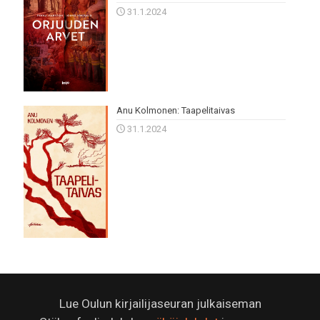
31.1.2024
Anu Kolmonen: Taapelitaivas
31.1.2024
Lue Oulun kirjailijaseuran julkaiseman