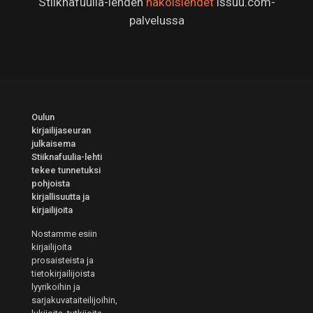
Stiiknafuulia-lehden
näköislehdet
issuu.com-
palvelussa
Oulun
kirjailijaseuran
julkaisema
Stiiknafuulia-lehti
tekee tunnetuksi
pohjoista
kirjallisuutta ja
kirjailijoita
Nostamme esiin
kirjailijoita
prosaisteista ja
tietokirjailijoista
lyyrikoihin ja
sarjakuvataiteilijoihin,