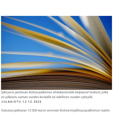
Syksyisin jaettavan Botnia-palkinnon ehdokaslistalle kelpaavat teokset, jotka
on julkaistu saman vuoden keväällä tai edellisen vuoden syksyllä.
JULKAISTU 12.12.2022
Oulussa jaettavan 15 000 euron arvoisen Botnia-kirjallisuuspalkinnon raatiin