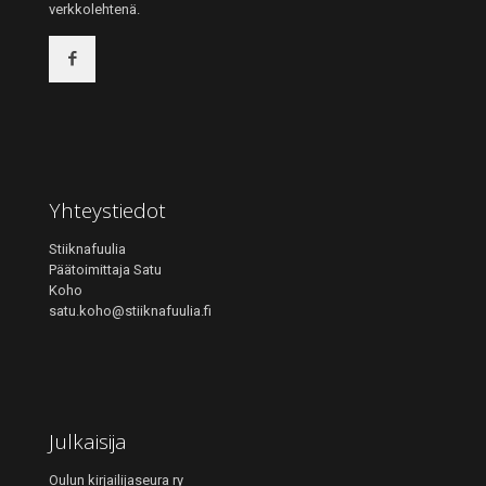
verkkolehtenä.
Yhteystiedot
Stiiknafuulia
Päätoimittaja Satu
Koho
satu.koho@stiiknafuulia.fi
Julkaisija
Oulun kirjailijaseura ry