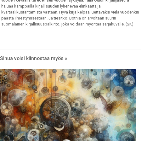
vuoden keväällä tai edellisen vuoden syksyllä. Tällä Oulun kirjailijaseura
haluaa kamppailla kirjallisuuden lyhenevää elinkaarta ja
kvartaalikustantamista vastaan. Hyvä kirja kelpaa luettavaksi vielä vuodenkin
päästä ilmestymisestään. Ja tiesitkö: Botnia on arvoltaan suurin
suomalainen kirjallisuuspalkinto, joka voidaan myöntää sarjakuvalle. (SK)
Sinua voisi kiinnostaa myös »