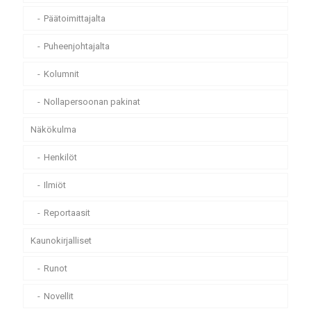
Päätoimittajalta
Puheenjohtajalta
Kolumnit
Nollapersoonan pakinat
Näkökulma
Henkilöt
Ilmiöt
Reportaasit
Kaunokirjalliset
Runot
Novellit