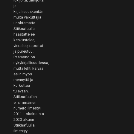
lukijoita, tutkijoita
ja
kirjallisuuskentän
muita vaikuttajia
unohtamatta.
Stiiknafuulia
haastattelee,
keskustelee,
vierailee, raportoi
ja pureutuu.
Pääpaino on
nykykirjallisuudessa,
mutta lehti kaivaa
esiin myös
mennyttä ja
kurkottaa
tulevaan.
Stiiknafuulian
ensimmäinen
numero ilmestyi
2011. Lokakuusta
2020 alkaen
Stiiknafuulia
ilmestyy