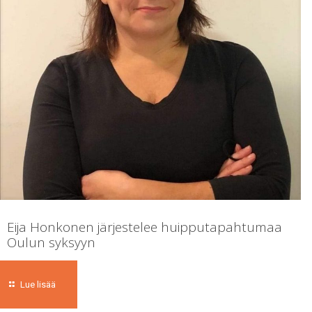
Eija Honkonen järjestelee huipputapahtumaa
Oulun syksyyn
Lue lisää