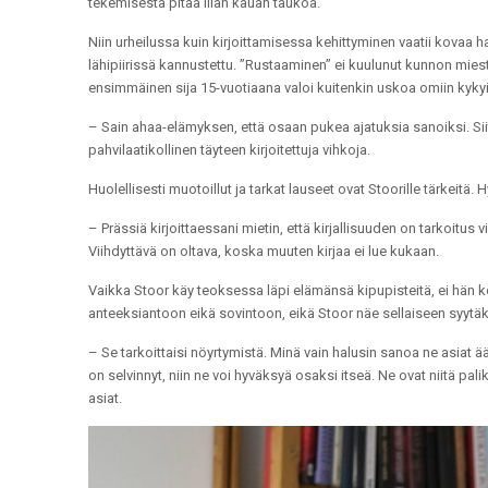
tekemisestä pitää liian kauan taukoa.
Niin urheilussa kuin kirjoittamisessa kehittyminen vaatii kovaa har
lähipiirissä kannustettu. ”Rustaaminen” ei kuulunut kunnon miest
ensimmäinen sija 15-vuotiaana valoi kuitenkin uskoa omiin kykyi
– Sain ahaa-elämyksen, että osaan pukea ajatuksia sanoiksi. Siitä 
pahvilaatikollinen täyteen kirjoitettuja vihkoja.
Huolellisesti muotoillut ja tarkat lauseet ovat Stoorille tärkeitä.
– Prässiä kirjoittaessani mietin, että kirjallisuuden on tarkoitus v
Viihdyttävä on oltava, koska muuten kirjaa ei lue kukaan.
Vaikka Stoor käy teoksessa läpi elämänsä kipupisteitä, ei hän koe
anteeksiantoon eikä sovintoon, eikä Stoor näe sellaiseen syytä
– Se tarkoittaisi nöyrtymistä. Minä vain halusin sanoa ne asiat ää
on selvinnyt, niin ne voi hyväksyä osaksi itseä. Ne ovat niitä pal
asiat.