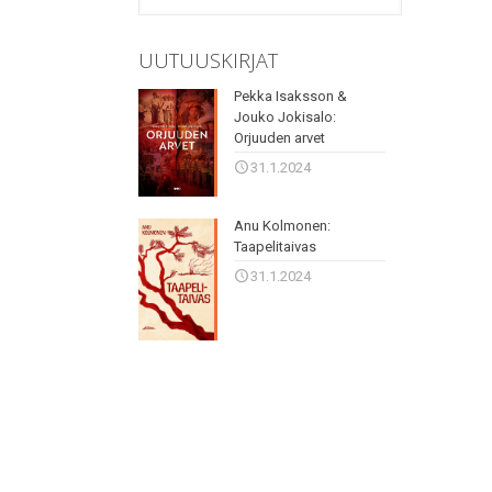
UUTUUSKIRJAT
Pekka Isaksson &
Jouko Jokisalo:
Orjuuden arvet
31.1.2024
Anu Kolmonen:
Taapelitaivas
31.1.2024