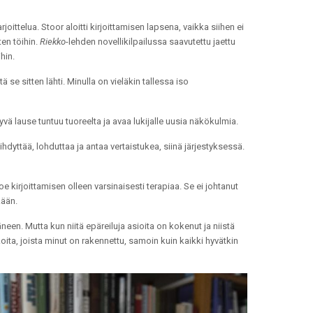
joittelua. Stoor aloitti kirjoittamisen lapsena, vaikka siihen ei
en töihin.
Riekko
-lehden novellikilpailussa saavutettu jaettu
hin.
se sitten lähti. Minulla on vieläkin tallessa iso
 Hyvä lause tuntuu tuoreelta ja avaa lukijalle uusia näkökulmia.
iihdyttää, lohduttaa ja antaa vertaistukea, siinä järjestyksessä.
 kirjoittamisen olleen varsinaisesti terapiaa. Se ei johtanut
kään.
neen. Mutta kun niitä epäreiluja asioita on kokenut ja niistä
ikoita, joista minut on rakennettu, samoin kuin kaikki hyvätkin