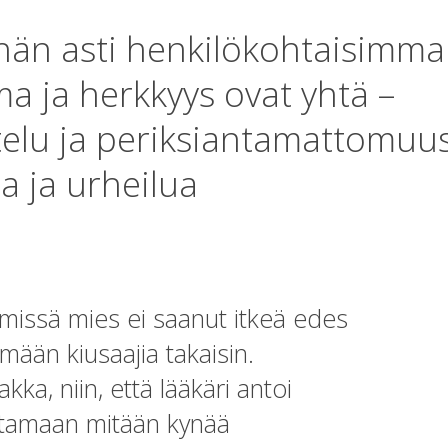
tähän asti henkilökohtaisimm
a ja herkkyys ovat yhtä –
telu ja periksiantamattomuu
ta ja urheilua
 missä mies ei saanut itkeä edes
ömään kiusaajia takaisin.
kka, niin, että lääkäri antoi
ostamaan mitään kynää