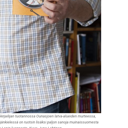
t kirjailijan tuotannossa Ounasjoen latva-alueiden murteessa,
ijänkielessä on ruotsin lisäksi paljon sanoja muinaissuomesta