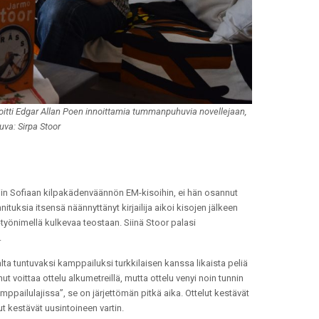
rjoitti Edgar Allan Poen innoittamia tummanpuhuvia novellejaan,
Kuva: Sirpa Stoor
in Sofiaan kilpakädenväännön EM-kisoihin, ei hän osannut
ituksia itsensä näännyttänyt kirjailija aikoi kisojen jälkeen
työnimellä kulkevaa teostaan. Siinä Stoor palasi
.
lta tuntuvaksi kamppailuksi turkkilaisen kanssa likaista peliä
 voittaa ottelu alkumetreillä, mutta ottelu venyi noin tunnin
ailulajissa”, se on järjettömän pitkä aika. Ottelut kestävät
t kestävät uusintoineen vartin.