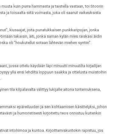
 muuta kuin purra hammasta ja taistella vastaan, toi Stoorin
 ja toisaalta siitä voimasta, joka oli saanut vaikeuksista
nut”, kiusaajat, joita punatukkaisen punkkaripojan, jonka
 lyömään takaisin, äiti, jonka saman kylän mies raiskasi äidin
oska oli ”houkutellut sotaan lähtevän miehen syntiin”.
ni, jossa ottelu käydään läpi minuutti minuutilta kirjailijan
syy yllä ensi lehdiltä loppuun saakka ja ottelusta muistoihin
.
yinen tila kilpalavalta välittyy lukijalle aitona tuntemuksena,
uremmaksi epäreiluuden ja sen kohtaamisen käsittelyksi, johon
tävästi ja humoristisesti kirjoitettu teos onnistuu kuitenkin
ivat intohimoa ja kuntoa. Kirjoittamiskuntokin rapistuu, jos