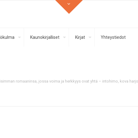
ökulma
Kaunokirjalliset
Kirjat
Yhteystiedot
aisimman romaaninsa, jossa voima ja herkkyys ovat yhtä – intohimo, kova harjoi