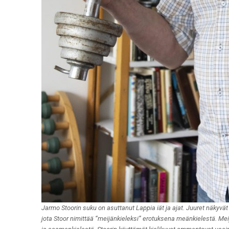
Jarmo Stoorin suku on asuttanut Lappia iät ja ajat. Juuret näkyvä
jota Stoor nimittää “meijänkieleksi” erotuksena meänkielestä. Me