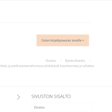
Oulun kirjailijaseuran sivuille >
Etusivu
Ajankohtaista
ttelu ja periksiantamattomuus yhdistävät kirjoittamista ja urheilua
SIVUSTON SISÄLTÖ
Etusivu