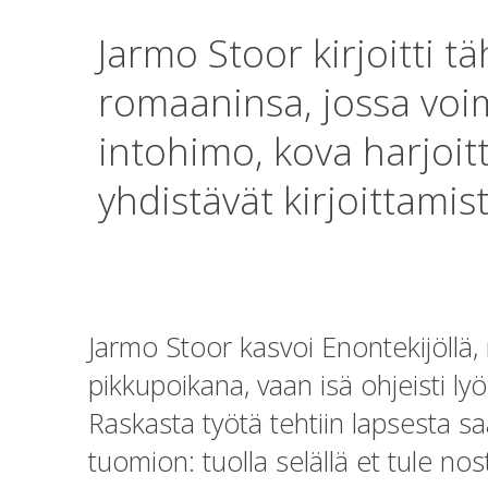
Jarmo Stoor kirjoitti 
romaaninsa, jossa voim
intohimo, kova harjoit
yhdistävät kirjoittamis
Jarmo Stoor kasvoi Enontekijöllä,
pikkupoikana, vaan isä ohjeisti ly
Raskasta työtä tehtiin lapsesta saa
tuomion: tuolla selällä et tule n