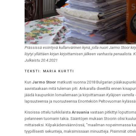
Prässissä esiintyvä kullanvärinen kynä, jolla nuori Jarmo Stoor ki
löytyi yllättäen kirjan kirjoittamisen jälkeen vanhasta penaalista. 
Julkaistu 20.4.2021
TEKSTI: MARIA KURTTI
Kun
Jarmo Stoor
matkusti vuonna 2018 Bulgarian pääkaupunki
aavistaakaan mitä tuleman piti. Ankaralla dieetillä ennen kisapunn
jäädä kaupunkiin lomailemaan ja kirjoittamaan
Kyläjoen varrella
-
lapsuuteensa ja nuoruuteensa Enontekiön Peltovuoman kylässä
Kisoissa ottelu turkkilaista
Arsuania
vastaan pitkittyi loputtoma
pelanneen tuomarin takia. Sääntöjen mukaan Stoorin olisi kuulunut
mittaiseksi. Kilpakädenväännössä, ”maailman nopeimmassa kampp
tyypillisesti sekunteja, maksimissaan minuutteja. Pisimmät ottelu