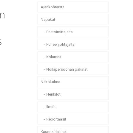
Ajankohtaista
an
Napakat
Päätoimittajalta
s
Puheenjohtajalta
Kolumnit
Nollapersoonan pakinat
Näkökulma
Henkilöt
Ilmiöt
Reportaasit
Kaunokirjalliset