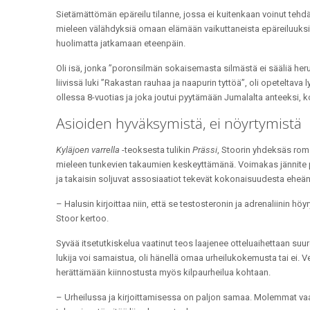
Sietämättömän epäreilu tilanne, jossa ei kuitenkaan voinut tehdä
mieleen välähdyksiä omaan elämään vaikuttaneista epäreiluuksista
huolimatta jatkamaan eteenpäin.
Oli isä, jonka ”poronsilmän sokaisemasta silmästä ei sääliä heru
liivissä luki ”Rakastan rauhaa ja naapurin tyttöä”, oli opeteltava
ollessa 8-vuotias ja joka joutui pyytämään Jumalalta anteeksi, k
Asioiden hyväksymistä, ei nöyrtymistä
Kyläjoen varrella
-teoksesta tulikin
Prässi
, Stoorin yhdeksäs romaa
mieleen tunkevien takaumien keskeyttämänä. Voimakas jännite py
ja takaisin soljuvat assosiaatiot tekevät kokonaisuudesta eheän
– Halusin kirjoittaa niin, että se testosteronin ja adrenaliinin höyr
Stoor kertoo.
Syvää itsetutkiskelua vaatinut teos laajenee otteluaihettaan su
lukija voi samaistua, oli hänellä omaa urheilukokemusta tai ei. Ve
herättämään kiinnostusta myös kilpaurheilua kohtaan.
– Urheilussa ja kirjoittamisessa on paljon samaa. Molemmat vaat