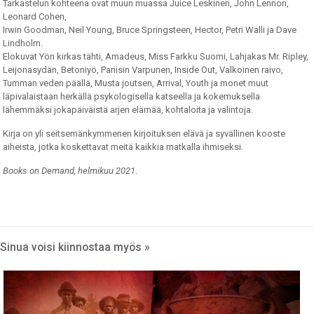
Tarkastelun kohteena ovat muun muassa Juice Leskinen, John Lennon,
Leonard Cohen,
Irwin Goodman, Neil Young, Bruce Springsteen, Hector, Petri Walli ja Dave
Lindholm.
Elokuvat Yön kirkas tähti, Amadeus, Miss Farkku Suomi, Lahjakas Mr. Ripley,
Leijonasydän, Betoniyö, Pariisin Varpunen, Inside Out, Valkoinen raivo,
Tumman veden päällä, Musta joutsen, Arrival, Youth ja monet muut
läpivalaistaan herkällä psykologisella katseella ja kokemuksella
lähemmäksi jokapäiväistä arjen elämää, kohtaloita ja valintoja.
Kirja on yli seitsemänkymmenen kirjoituksen elävä ja syvällinen kooste
aiheista, jotka koskettavat meitä kaikkia matkalla ihmiseksi.
Books on Demand, helmikuu 2021
.
Sinua voisi kiinnostaa myös »