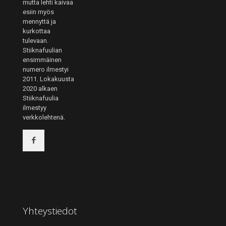
mutta lehti kaivaa
esiin myös
mennyttä ja
kurkottaa
tulevaan.
Stiiknafuulian
ensimmäinen
numero ilmestyi
2011. Lokakuusta
2020 alkaen
Stiiknafuulia
ilmestyy
verkkolehtenä.
Yhteystiedot