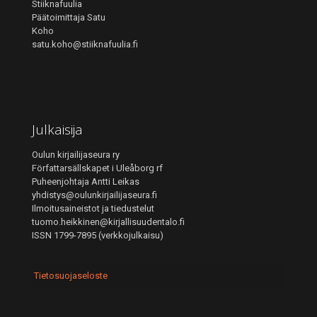
Stiiknafuulia
Päätoimittaja Satu
Koho
satu.koho@stiiknafuulia.fi
Julkaisija
Oulun kirjailijaseura ry
Författarsällskapet i Uleåborg rf
Puheenjohtaja Antti Leikas
yhdistys@oulunkirjailijaseura.fi
Ilmoitusaineistot ja tiedustelut
tuomo.heikkinen@kirjallisuudentalo.fi
ISSN 1799-7895 (verkkojulkaisu)
Tietosuojaseloste