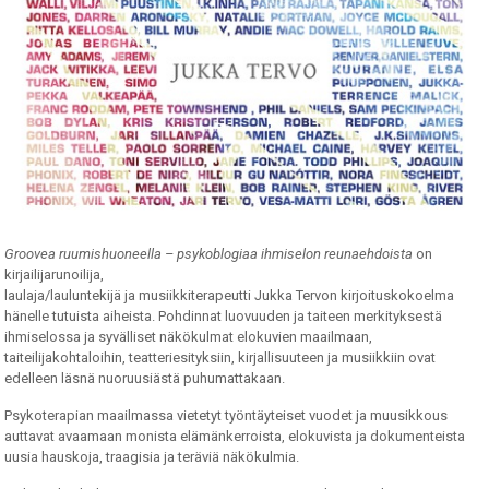
Groovea ruumishuoneella – psykoblogiaa ihmiselon reunaehdoista
on
kirjailijarunoilija,
laulaja/lauluntekijä ja musiikkiterapeutti Jukka Tervon kirjoituskokoelma
hänelle tutuista aiheista. Pohdinnat luovuuden ja taiteen merkityksestä
ihmiselossa ja syvälliset näkökulmat elokuvien maailmaan,
taiteilijakohtaloihin, teatteriesityksiin, kirjallisuuteen ja musiikkiin ovat
edelleen läsnä nuoruusiästä puhumattakaan.
Psykoterapian maailmassa vietetyt työntäyteiset vuodet ja muusikkous
auttavat avaamaan monista elämänkerroista, elokuvista ja dokumenteista
uusia hauskoja, traagisia ja teräviä näkökulmia.