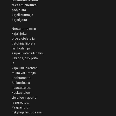
Stiiknafuulia-lehti
tekee tunnetuksi
pohjoista
kirjallisuutta ja
kirjailijoita
Nostamme esiin
kirjailijoita
prosaisteista ja
tietokirjailijoista
lyyrikoihin ja
sarjakuvataiteilijoihin,
lukijoita, tutkijoita
ja
kirjallisuuskentän
muita vaikuttajia
unohtamatta.
Stiiknafuulia
haastattelee,
keskustelee,
vierailee, raportoi
ja pureutuu.
Pääpaino on
nykykirjallisuudessa,