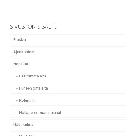
SIVUSTON SISÄLTÖ
Etusivu
Ajankohtaista
Napakat
Päätoimittajalta
Puheenjohtajalta
Kolumnit
Nollapersoonan pakinat
Näkökulma