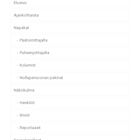
Etusivu
Ajankohtaista
Napakat
Päätoimittajalta
Puheenjohtajalta
Kolumnit
Nollapersoonan pakinat
Näkökulma
Henkilöt
Ilmiöt
Reportaasit