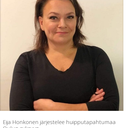
Eija Honkonen järjestelee huipputapahtumaa