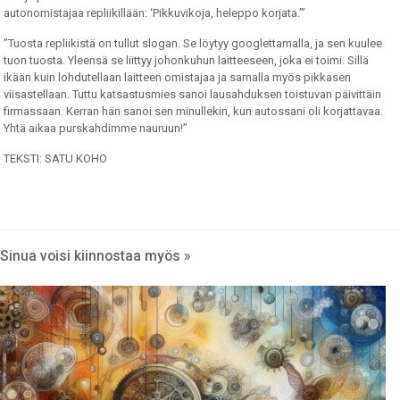
autonomistajaa repliikillään: ‘Pikkuvikoja, heleppo korjata.’”
”Tuosta repliikistä on tullut slogan. Se löytyy googlettamalla, ja sen kuulee
tuon tuosta. Yleensä se liittyy johonkuhun laitteeseen, joka ei toimi. Sillä
ikään kuin lohdutellaan laitteen omistajaa ja samalla myös pikkasen
viisastellaan. Tuttu katsastusmies sanoi lausahduksen toistuvan päivittäin
firmassaan. Kerran hän sanoi sen minullekin, kun autossani oli korjattavaa.
Yhtä aikaa purskahdimme nauruun!”
TEKSTI: SATU KOHO
Sinua voisi kiinnostaa myös »