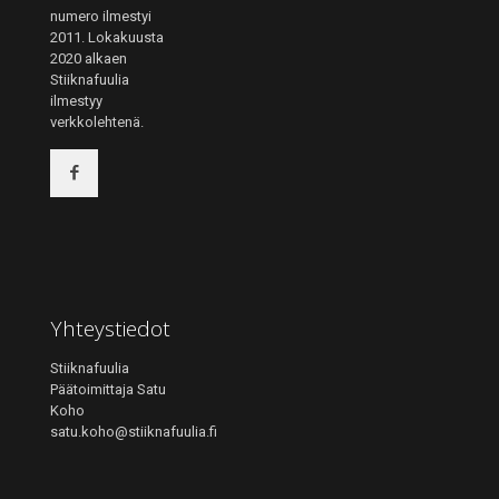
numero ilmestyi
2011. Lokakuusta
2020 alkaen
Stiiknafuulia
ilmestyy
verkkolehtenä.
Yhteystiedot
Stiiknafuulia
Päätoimittaja Satu
Koho
satu.koho@stiiknafuulia.fi