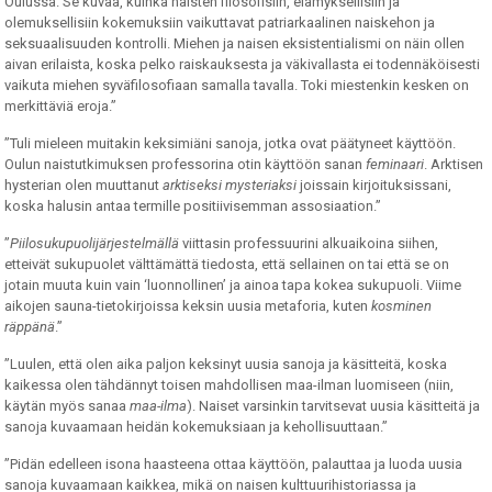
Oulussa. Se kuvaa, kuinka naisten filosofisiin, elämyksellisiin ja
olemuksellisiin kokemuksiin vaikuttavat patriarkaalinen naiskehon ja
seksuaalisuuden kontrolli. Miehen ja naisen eksistentialismi on näin ollen
aivan erilaista, koska pelko raiskauksesta ja väkivallasta ei todennäköisesti
vaikuta miehen syväfilosofiaan samalla tavalla. Toki miestenkin kesken on
merkittäviä eroja.”
”Tuli mieleen muitakin keksimiäni sanoja, jotka ovat päätyneet käyttöön.
Oulun naistutkimuksen professorina otin käyttöön sanan
feminaari
. Arktisen
hysterian olen muuttanut
arktiseksi mysteriaksi
joissain kirjoituksissani,
koska halusin antaa termille positiivisemman assosiaation.”
”
Piilosukupuolijärjestelmällä
viittasin professuurini alkuaikoina siihen,
etteivät sukupuolet välttämättä tiedosta, että sellainen on tai että se on
jotain muuta kuin vain ‘luonnollinen’ ja ainoa tapa kokea sukupuoli. Viime
aikojen sauna-tietokirjoissa keksin uusia metaforia, kuten
kosminen
räppänä
.”
”Luulen, että olen aika paljon keksinyt uusia sanoja ja käsitteitä, koska
kaikessa olen tähdännyt toisen mahdollisen maa-ilman luomiseen (niin,
käytän myös sanaa
maa-ilma
). Naiset varsinkin tarvitsevat uusia käsitteitä ja
sanoja kuvaamaan heidän kokemuksiaan ja kehollisuuttaan.”
”Pidän edelleen isona haasteena ottaa käyttöön, palauttaa ja luoda uusia
sanoja kuvaamaan kaikkea, mikä on naisen kulttuurihistoriassa ja