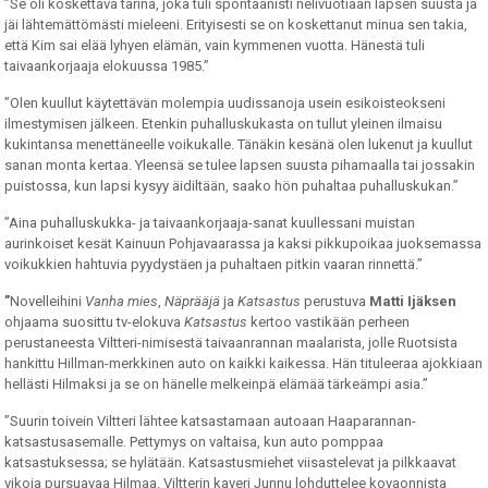
”Se oli koskettava tarina, joka tuli spontaanisti nelivuotiaan lapsen suusta ja
jäi lähtemättömästi mieleeni. Erityisesti se on koskettanut minua sen takia,
että Kim sai elää lyhyen elämän, vain kymmenen vuotta. Hänestä tuli
taivaankorjaaja elokuussa 1985.”
”Olen kuullut käytettävän molempia uudissanoja usein esikoisteokseni
ilmestymisen jälkeen. Etenkin puhalluskukasta on tullut yleinen ilmaisu
kukintansa menettäneelle voikukalle. Tänäkin kesänä olen lukenut ja kuullut
sanan monta kertaa. Yleensä se tulee lapsen suusta pihamaalla tai jossakin
puistossa, kun lapsi kysyy äidiltään, saako hön puhaltaa puhalluskukan.”
”Aina puhalluskukka- ja taivaankorjaaja-sanat kuullessani muistan
aurinkoiset kesät Kainuun Pohjavaarassa ja kaksi pikkupoikaa juoksemassa
voikukkien hahtuvia pyydystäen ja puhaltaen pitkin vaaran rinnettä.”
”
Novelleihini
Vanha mies
,
Näprääjä
ja
Katsastus
perustuva
Matti Ijäksen
ohjaama suosittu tv-elokuva
Katsastus
kertoo vastikään perheen
perustaneesta Viltteri-nimisestä taivaanrannan maalarista, jolle Ruotsista
hankittu Hillman-merkkinen auto on kaikki kaikessa. Hän tituleeraa ajokkiaan
hellästi Hilmaksi ja se on hänelle melkeinpä elämää tärkeämpi asia.”
”Suurin toivein Viltteri lähtee katsastamaan autoaan Haaparannan-
katsastusasemalle. Pettymys on valtaisa, kun auto pomppaa
katsastuksessa; se hylätään. Katsastusmiehet viisastelevat ja pilkkaavat
vikoja pursuavaa Hilmaa. Viltterin kaveri Junnu lohduttelee kovaonnista