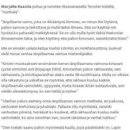
Marjatta Kaasila
puhuu ja runoilee rikassanaisella Tervolan kielellä,
”murthela”:
”
Iänpillaama vaimo
, joka on ikkääntyvä ihiminen, on minun itte löytämä,
palion sanova ja tarkottava ja mulle tärkiä ilimasu. Sitä voi käyttää niin
hyväsä ko pahasaki merkityksesä. Se on ollu mulle hyvin tärkiä itseironian
ilimasemisen takia, ja olen käyttäny sitä palion kirioisani, säästämättä ittiäni.”
Mie en ennään uskala kattua miehiä silimhin, en minkhänsorttisia, luulevat
vielä minua vanhaa iänpillaamaa vaimua
miehenkipiäksi.
”Kiriotin muistaakseni ensimäisen kerran iänpillaamana vaimona kiriasani
Lystiä viimishen asti
(Kirjapaja 2004). Kiriotanhan palion rakhauesta, vain
rakhauesta, ja kiriottajauranihan alako vasta 58-vuotihhaana. Mulla on oikeus
olla rakastunu ja uskaltaa se myöntää, että rakhaus kuuluu kaikile,
iänpillaamale vaimolekki, ryppysele, mutta ilosesti ikhän suhtautuvale, son
vieläki oikeutetumpaa, ko sen tietää ja tuntee.”
”Olenhan palion esittäny omia Iänpillaaman vaimon mietheitä, eri paikoisa,
vanhusten kerhoissa ja juhulisaki. Pallaute ollu myönteistä, varsinki
vanhusten piireisä, herräävät ko kuulevat, että rakhaushan kuuluu meile
vanhoilekki, ko aina sanothan vain, nuoret rakastaa ja vanhat nukkuu.”
”Olen toelaki saanu palion myönteistä kuulla, jopa palakittukki on. Lapin