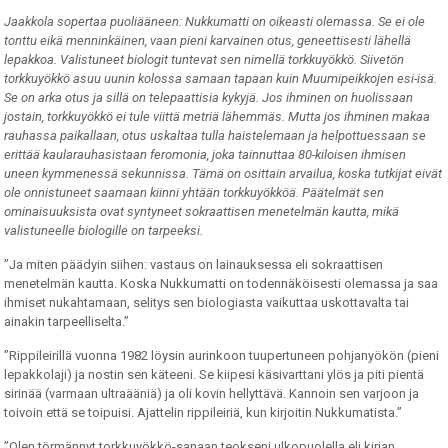
Jaakkola sopertaa puoliääneen: Nukkumatti on oikeasti olemassa. Se ei ole
tonttu eikä menninkäinen, vaan pieni karvainen otus, geneettisesti lähellä
lepakkoa. Valistuneet biologit tuntevat sen nimellä torkkuyökkö. Siivetön
torkkuyökkö asuu uunin kolossa samaan tapaan kuin Muumipeikkojen esi-isä.
Se on arka otus ja sillä on telepaattisia kykyjä. Jos ihminen on huolissaan
jostain, torkkuyökkö ei tule viittä metriä lähemmäs. Mutta jos ihminen makaa
rauhassa paikallaan, otus uskaltaa tulla haistelemaan ja helpottuessaan se
erittää kaularauhasistaan feromonia, joka tainnuttaa 80-kiloisen ihmisen
uneen kymmenessä sekunnissa. Tämä on osittain arvailua, koska tutkijat eivät
ole onnistuneet saamaan kiinni yhtään torkkuyökköä. Päätelmät sen
ominaisuuksista ovat syntyneet sokraattisen menetelmän kautta, mikä
valistuneelle biologille on tarpeeksi.
”Ja miten päädyin siihen: vastaus on lainauksessa eli sokraattisen
menetelmän kautta. Koska Nukkumatti on todennäköisesti olemassa ja saa
ihmiset nukahtamaan, selitys sen biologiasta vaikuttaa uskottavalta tai
ainakin tarpeelliselta.”
”Rippileirillä vuonna 1982 löysin aurinkoon tuupertuneen pohjanyökön (pieni
lepakkolaji) ja nostin sen käteeni. Se kiipesi käsivarttani ylös ja piti pientä
sirinää (varmaan ultraääniä) ja oli kovin hellyttävä. Kannoin sen varjoon ja
toivoin että se toipuisi. Ajattelin rippileiriä, kun kirjoitin Nukkumatista.”
”Olen törmännyt torkkuyökkö-sanaan teokseni ulkopuolella eli kirjan