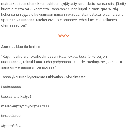
matriarkaalisen olemuksen suhteen syrjäytetty, unohdettu, sensuroitu, jätetty
huomioimatta tai kuvaamatta. Ranskankielinen kirjailija
Monique Wittig
keksi sanan
cyprine
kuvaamaan naisen seksuaalista nestettä, eräänlaisena
sperman vastineena. Miehet eivät ole osanneet edes kuvitella sellaisen
olemassaoloa.”
Anne Lukkarila
kertoo:
”Käytin esikoisrunokokoelmassani
Kaamoksen herättämä
paljon
uudissanoja, tekniikkana uudet yhdyssanat ja uudet merkitykset, kun tuttu
sana on vieraassa ympäristössä.”
Tässä yksi runo kyseisestä Lukkarilan kokoelmasta:
Lasimaassa
hauraat matkailijat
marenkihymyt myrkkybaarissa
herraelämää
älyaamiaisia