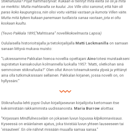
Stiiknafuulia? Pojat hämmästyivät. Kukaan ei tiennyt mitä kieltä se oli ja mitä
se merkitsi. Mutta mahtavalta se kuului. Jos Ville olisi sanonut, että hän oli
paras koko kaupungissa, niin olisi voitu väittää vastaan ja kumota Villen väite.
Mutta mitä kykeni kukaan panemaan tuollaista sanaa vastaan, jota ei oltu
koskaan kuultu.
(Teuvo Pakkala 1895,”Mahtisana” novellikokoelmasta Lapsia)
Oululaisella historioitsijalla ja tietokirjailijalla
Matti Lackmanilla
on samaan
sanaan liittyvä mukava muisto:
”Lukiessamme Pakkalan hienoa novellia opettajani
Aino
totesi muistaakseni
supistetun kansakoulun kolmannella luokalla 1957: ‘Matti, oletkohan sinä
semmoinen stiiknafuulia?’ Olen ollut Ainon toteamuksesta ylpeä ja yrittänyt
aina olla tutkimuksissani sellainen. Pakkalan kirjanen, jossa novelli on, on
hyllyssäni.”
Stiiknafuulia-lehti pyysi Oulun kirjailijaseuran kirjailijoita kertomaan itse
keksimistään rakkaimmista uudissanoista.
Maria Burrow
aloittaa:
”Kirjassani
Mindfulnesseläin
on jokaisen luvun lopussa
kilpikonnaviisaus
.
Kyseessä on eräänlainen ajatus, joka tiivistää luvun yhteen lauseeseen tai
‘viisauteen’. En ole nähnyt missään muualla samaa sanaa.”