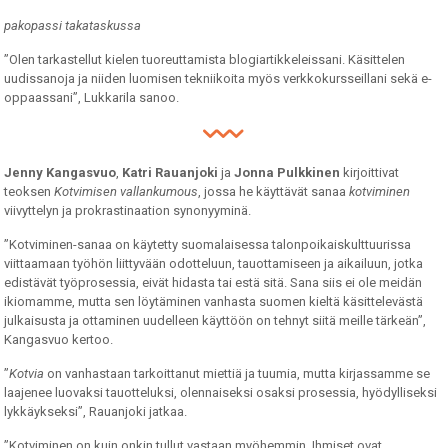
pakopassi takataskussa
”Olen tarkastellut kielen tuoreuttamista blogiartikkeleissani. Käsittelen
uudissanoja ja niiden luomisen tekniikoita myös verkkokursseillani sekä e-
oppaassani”, Lukkarila sanoo.
Jenny Kangasvuo
,
Katri Rauanjoki
ja
Jonna Pulkkinen
kirjoittivat
teoksen
Kotvimisen vallankumous
, jossa he käyttävät sanaa
kotviminen
viivyttelyn ja prokrastinaation synonyyminä.
”Kotviminen-sanaa on käytetty suomalaisessa talonpoikaiskulttuurissa
viittaamaan työhön liittyvään odotteluun, tauottamiseen ja aikailuun, jotka
edistävät työprosessia, eivät hidasta tai estä sitä. Sana siis ei ole meidän
ikiomamme, mutta sen löytäminen vanhasta suomen kieltä käsittelevästä
julkaisusta ja ottaminen uudelleen käyttöön on tehnyt siitä meille tärkeän”,
Kangasvuo kertoo.
”
Kotvia
on vanhastaan tarkoittanut miettiä ja tuumia, mutta kirjassamme se
laajenee luovaksi tauotteluksi, olennaiseksi osaksi prosessia, hyödylliseksi
lykkäykseksi”, Rauanjoki jatkaa.
”Kotviminen on kuin onkin tullut vastaan myöhemmin. Ihmiset ovat