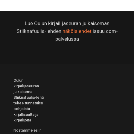
Lue Oulun kirjailijaseuran julkaiseman
Stiiknafuulia-lehden
näköislehdet
issuu.com-
palvelussa
Oulun
kirjailijaseuran
julkaisema
Stiiknafuulia-lehti
tekee tunnetuksi
pohjoista
kirjallisuutta ja
kirjailijoita
Nostamme esiin