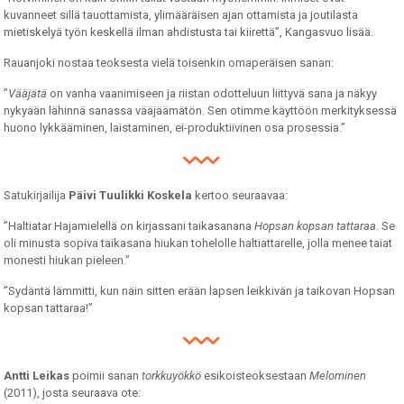
kuvanneet sillä tauottamista, ylimääräisen ajan ottamista ja joutilasta
mietiskelyä työn keskellä ilman ahdistusta tai kiirettä”, Kangasvuo lisää.
Rauanjoki nostaa teoksesta vielä toisenkin omaperäisen sanan:
”
Vääjätä
on vanha vaanimiseen ja riistan odotteluun liittyvä sana ja näkyy
nykyään lähinnä sanassa vääjäämätön. Sen otimme käyttöön merkityksessä
huono lykkääminen, laistaminen, ei-produktiivinen osa prosessia.”
Satukirjailija
Päivi Tuulikki Koskela
kertoo seuraavaa:
”Haltiatar Hajamielellä on kirjassani taikasanana
Hopsan kopsan tattaraa
. Se
oli minusta sopiva taikasana hiukan tohelolle haltiattarelle, jolla menee taiat
monesti hiukan pieleen.”
”Sydäntä lämmitti, kun näin sitten erään lapsen leikkivän ja taikovan Hopsan
kopsan tattaraa!”
Antti Leikas
poimii sanan
torkkuyökkö
esikoisteoksestaan
Melominen
(2011), josta seuraava ote: