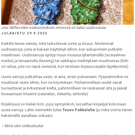
Joni Skiftesvikin esikoisteoksen nimessä on kaksi uudissanaa.
JULKAISTU 29.9.2022
Kaikille lienee selvää, mitä tarkoittavat
some
ja
liisaus
. Molemmat
uudissanoja, joita ei kukaan käyttänyt silloin, kun sukupolveni putkahti
maailmaan. Uudissanoja syntyy muun muassa lyhentämällä (sosiaalinen
media) ja lainaamalla (leasing) tai vaikkapa merkityksen muuttuessa (
hillo
on rahaa, jota voi repiä
seinästä
, kun tarvitaan
korjaussarjaksi kyykkyviiniä
).
Uusia sanoja putkahtaa usein, ei aina, ensin puheeseen. Pysyvämmiksi ne
muuttuvat vasta sitten, kun ne kirjoitetaan. Parhaimmillaan uudet sanat
tuoreuttavat ja kirkastavat kieltä, pahimmillaan ne raiskaavat sitä ja jäävät
kiusaamaan kliseinä (
salarakas
,
tiekartta
,
tahtotila
).
Kirjallisuus on kielen koti, jopa synnyinkoti, luovathan kirjailijat kokonaan
uusia sanoja. Lähin esimerkki tulee
Teuvo Pakkalalta
(ja mikä voima hänen
keksimällä sanallaan onkaan).
– Minä olen stiiknafuulia!