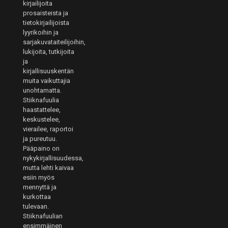
kirjailijoita
prosaisteista ja
tietokirjailijoista
lyyrikoihin ja
sarjakuvataiteilijoihin,
lukijoita, tutkijoita
ja
kirjallisuuskentän
muita vaikuttajia
unohtamatta.
Stiiknafuulia
haastattelee,
keskustelee,
vierailee, raportoi
ja pureutuu.
Pääpaino on
nykykirjallisuudessa,
mutta lehti kaivaa
esiin myös
mennyttä ja
kurkottaa
tulevaan.
Stiiknafuulian
ensimmäinen