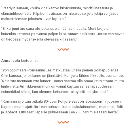
”Päädyin sanaan, koska kirja kertoo kilpikonnista, mindfulnessista ja
elämänfilosofiasta. Kilpikonnaviisaus on mietelause, jota lukija voi jäädä
makustelemaan jokaisen luvun lopuksi.”
”Ehkei juuri tuo sana ole jatkanut elämäänsä muualla. Moni lukija on
kuitenkin kertonut pitävänsä paljon kilpikonnaviisauksista. Jotain vastaavaa
on tiedossa myös tekeillä olevassa kirjassani.”
Anna Isola
kertoo näin:
”
Yön oppimäärä
-romaanini Lea matkustaa junalla pienen poikapuolensa
Ollin kanssa, jolle tilanne on jännittävä. Kun juna lähtee liikkeelle, Lea sanoo:
‘Näin sitä mennään että humei!’
Humei
saattaa olla omaa keksintöäni, mutta
luulen, että
Annikki
-mummuni on voinut käyttää sanaa lapsuudessani
esimerkiksi silloin, kun olemme keinuneet tai pyöräilleet yhdessä.”
”Romaani sijoittuu pitkälti 80-luvun Pohjois-Savoon lapsuuteni miljööseen.
Kirjoittaessani ajattelin Lean puhuvan kuten sukulaisnaiseni, mummot, tädit
ja isotädit. Erityisesti lapsille puhuessaan Lea kuulosti mielessäni heiltä.”