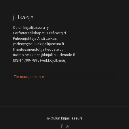
Julkaisija
Oulun kirjailijaseura ry
Författarsällskapet i Uleåborg rf
Puheenjohtaja Antti Leikas
yhdistys@oulunkirjailijaseura.fi
Ilmoitusaineistot ja tiedustelut
tuomo.heikkinen@kirjallisuudentalo.fi
ISSN 1799-7895 (verkkojulkaisu)
Tietosuojaseloste
@ Oulun kirjailijaseura