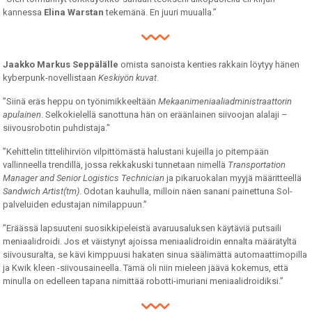
kannessa
Elina Warstan
tekemänä. En juuri muualla.”
Jaakko Markus Seppälälle
omista sanoista kenties rakkain löytyy hänen
kyberpunk-novellistaan
Keskiyön kuvat
.
”Siinä eräs heppu on työnimikkeeltään
Mekaanimeniaaliadministraattorin
apulainen
. Selkokielellä sanottuna hän on eräänlainen siivoojan alalaji –
siivousrobotin puhdistaja.”
”Kehittelin tittelihirviön vilpittömästä halustani kujeilla jo pitempään
vallinneella trendillä, jossa rekkakuski tunnetaan nimellä
Transportation
Manager and Senior Logistics Technician
ja pikaruokalan myyjä määritteellä
Sandwich Artist(tm)
. Odotan kauhulla, milloin näen sanani painettuna Sol-
palveluiden edustajan nimilappuun.”
”Eräässä lapsuuteni suosikkipeleistä avaruusaluksen käytäviä putsaili
meniaalidroidi. Jos et väistynyt ajoissa meniaalidroidin ennalta määrätyltä
siivousuralta, se kävi kimppuusi hakaten sinua säälimättä automaattimopilla
ja Kwik kleen -siivousaineella. Tämä oli niin mieleen jäävä kokemus, että
minulla on edelleen tapana nimittää robotti-imuriani meniaalidroidiksi.”