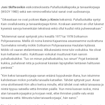
Joni Skiftesvikin
esikoisteoksesta
Puhalluskukkapoika ja taivaankorjaaja
(WSOY 1983) sekä sen niminovellista tutut sanat ovat uudissanoja.
”Oikeastaan ne ovat poikieni
Kain
ja
Kimin
keksimiä.
Puhalluskukka
syntyi
Kain oivalluksesta ja
taivaankorjaaja
Kimin. Koskaan aiemmin en ollut lukenut
kyseisiä sanoja kenenkään tekstissä enkä ollut kuullut niitä puheessakaan.”
”Molemmat sanat syntyivät joko kesällä 1977 tai 1978 Sotkamon
Pohjavaarassa. Meillä oli noina kesinä Kajaanissa asuessamme vuokrattuna
Tuomelaksi nimetty mökki Sotkamon Pohjavaarassa Hautalan kylässä.
Mökki oli vaaran etelärinteessä. Alkukesästä rinne tulvi voikukkia. Ne olivat
kuin keltainen matto. Kukittuaan voikukat muuttuivat Kain sanoin
puhalluskukiksi. ‘Tuo on minun puhalluskukka, tuo sinun!’ Pojat keräsivät
kukkia, puhalsivat niitä ja juoksivat käsiään läpsytellen lentävien hahtuvien
perässä.”
”Kim keksi taivaankorjaaja-sanan eräänä loppukesän iltana, kun istuimme
kahdestaan mökin portailla taivaalle katsellen. Tähdet syttyivät juuri. Aivan
oma-aloitteisesti Kim alkoi kertoa minulle, että tähdet ovat reikiä taivaassa ja
niistä tippuu sateella vettä ihmisten päälle. ‘Kun minä kasvan isoksi, minä
alan taivaankorjaajaksi ja korjaan reiät, ettei ihmisten päälle valu enää
taivaasta vettä. Minusta tulee taivaankorjaaja’, hän sanoi.”