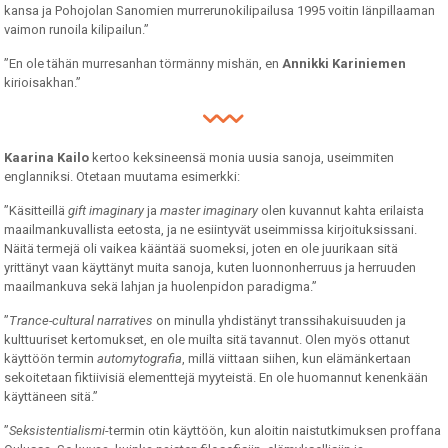
kansa ja Pohojolan Sanomien murrerunokilipailusa 1995 voitin Iänpillaaman
vaimon runoila kilipailun.”
”En ole tähän murresanhan törmänny mishän, en
Annikki Kariniemen
kirioisakhan.”
Kaarina Kailo
kertoo keksineensä monia uusia sanoja, useimmiten
englanniksi. Otetaan muutama esimerkki:
”Käsitteillä
gift imaginary
ja
master imaginary
olen kuvannut kahta erilaista
maailmankuvallista eetosta, ja ne esiintyvät useimmissa kirjoituksissani.
Näitä termejä oli vaikea kääntää suomeksi, joten en ole juurikaan sitä
yrittänyt vaan käyttänyt muita sanoja, kuten luonnonherruus ja herruuden
maailmankuva sekä lahjan ja huolenpidon paradigma.”
”
Trance-cultural narratives
on minulla yhdistänyt transsihakuisuuden ja
kulttuuriset kertomukset, en ole muilta sitä tavannut. Olen myös ottanut
käyttöön termin
automytografia
, millä viittaan siihen, kun elämänkertaan
sekoitetaan fiktiivisiä elementtejä myyteistä. En ole huomannut kenenkään
käyttäneen sitä.”
”
Seksistentialismi
-termin otin käyttöön, kun aloitin naistutkimuksen proffana