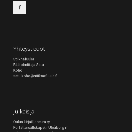
Yhteystiedot
Stiiknafuulia
Päätoimittaja Satu
Koho
satu.koho@stiiknafuulia.fi
Julkaisija
Oulun kirjailijaseura ry
Författarsällskapet i Uleåborg rf