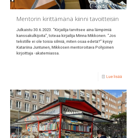
Mentorin kirittämänä kiinni tavoitteisiin
Julkaistu 30.6.2023. ”Kirjailija tarvitsee aina lämpimiä
kanssakulkijoita”, toteaa kirjailija Minna Mikkonen. ”Jos
tekstille ei ole toisia silmiä, miten osaa edetä?” kysyy
Katariina Juntunen, Mikkosen mentoroitava Pohjoinen
kirjoittaja -akatemiassa.
Lue lisää