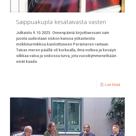
Saippuakupla kesätaivasta vasten
Julkaistu 9.10.2023. Onnenpäiviä kirjoittaessani sain
juosta uudestaan siskon kanssa yökasteista
mökkinurmikkoa kaisloittuneen Perämeren rantaan.
Taivas meren päällä oli korkealla, ilma notkea ja kesäyö
silkkaa valoa ja siskossa turva, jota vuosikymmenetkään
eivät kaada.
Lue lisää