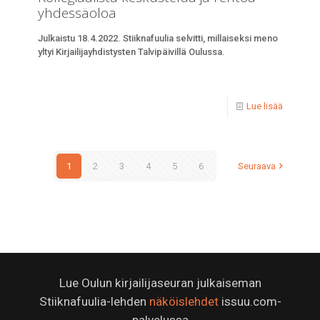
yhdessäoloa
Julkaistu 18.4.2022. Stiiknafuulia selvitti, millaiseksi meno
yltyi Kirjailijayhdistysten Talvipäivillä Oulussa.
Lue lisää
1
2
3
4
5
6
Seuraava
Lue Oulun kirjailijaseuran julkaiseman
Stiiknafuulia-lehden
näköislehdet
issuu.com-