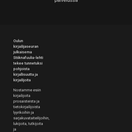
palvelussa
Oulun
kirjailijaseuran
julkaisema
Stiiknafuulia-lehti
tekee tunnetuksi
pohjoista
kirjallisuutta ja
kirjailijoita
Nostamme esiin
kirjailijoita
prosaisteista ja
tietokirjailijoista
lyyrikoihin ja
sarjakuvataiteilijoihin,
lukijoita, tutkijoita
ja