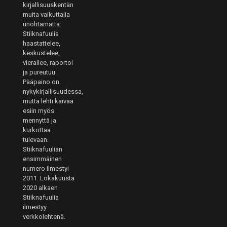
kirjallisuuskentän
muita vaikuttajia
unohtamatta.
Stiiknafuulia
haastattelee,
keskustelee,
vierailee, raportoi
ja pureutuu.
Pääpaino on
nykykirjallisuudessa,
mutta lehti kaivaa
esiin myös
mennyttä ja
kurkottaa
tulevaan.
Stiiknafuulian
ensimmäinen
numero ilmestyi
2011. Lokakuusta
2020 alkaen
Stiiknafuulia
ilmestyy
verkkolehtenä.