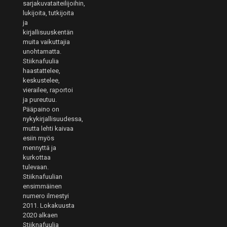
sarjakuvataiteilijoihin,
lukijoita, tutkijoita
ja
kirjallisuuskentän
muita vaikuttajia
unohtamatta.
Stiiknafuulia
haastattelee,
keskustelee,
vierailee, raportoi
ja pureutuu.
Pääpaino on
nykykirjallisuudessa,
mutta lehti kaivaa
esiin myös
mennyttä ja
kurkottaa
tulevaan.
Stiiknafuulian
ensimmäinen
numero ilmestyi
2011. Lokakuusta
2020 alkaen
Stiiknafuulia