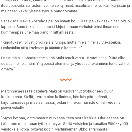
itsetutkiskelu, sairastumiset, tervehtymiset, maailmanmeno, ikä… Kärjistän ja
mainitsen kaksi: yksinäisyys ja bänditoiminta.”
Sarjakuvia Mäki alkoi tehdä paljon ennen kouluikää, päiväkirjaakin hän piti jo
lapsena. Sanoituksia hän rupesi kirjoittamaan varhaisteininä ilman sen
kummempaa unelmaa bändiin liittymisestä.
”Kirjoitukseni olivat jonkinlaisia runoja, mutta mielsin ne lauluteksteiksi.
Hoilasinkin niitä itsekseni ja äänitin c-kaseteille.”
Ensimmäisiin bänditreeneihinsä Mäki asteli vasta 18-vuotiaana. ”Siitä alkoi
sosiaalinen elämäni. Yhtyeessä oleminen ja yhdessä tekeminen tuntuivat heti
omalta.”
Martinniemessä talosteleva Mäki on vuokrannut työhuoneen Oulun
keskustasta. Siellä, kerrostalon kellarissa, hän käy piirtämässä,
kirjoittamassa ja maalaamassa, joskin viimeksi mainittu on lähivuosina
jäänyt vähälle.
”Myös kotona, vinttikamarin nurkassa, teen noita kaikkia. Piha-aitassa on
työhuone roisimpaan työskentelyyn. Siellä veistelen ja kasailen Pölökkypää-
veistoksia, jotka löytävät kodin Martinniemen Ukkolanrannasta.”