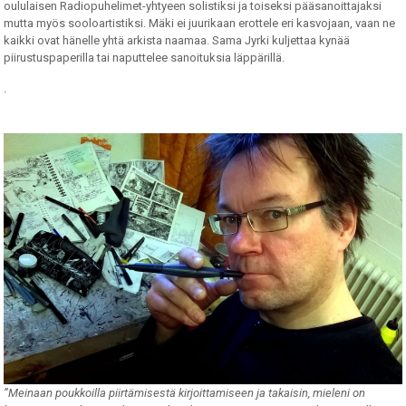
oululaisen Radiopuhelimet-yhtyeen solistiksi ja toiseksi pääsanoittajaksi
mutta myös sooloartistiksi. Mäki ei juurikaan erottele eri kasvojaan, vaan ne
kaikki ovat hänelle yhtä arkista naamaa. Sama Jyrki kuljettaa kynää
piirustuspaperilla tai naputtelee sanoituksia läppärillä.
.
”Meinaan poukkoilla piirtämisestä kirjoittamiseen ja takaisin, mieleni on