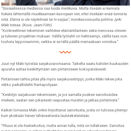
”Sosiaalisessa mediassa saa luoda mielikuvia. Mutta itseään ei kannata
hukata lähtemällä muokkaamaan kasvojaan niin, ettei itsekään enää tunnista
niitä. Elämä ei ole näytelmää tai tv-sarjaa”, monikasvoisuutta pohtiva Jyrki
Mäki toteaa. (Kuva: Jaani Föhr)
”Konkreettinen tekeminen vaihtelee elämäntilanteen sekä menossa olevien
ja tulevien projektien mukaan. Välillä työtahti on hektisempi, välillä taas voin
touhuta leppoisammin, vaikka ei se tällä päällä meinaakaan onnistua.”
Juuri nyt Mäki työstää sarjakuvaromaania. Taikelta saatu kahden kuukauden
apuraha auttaa keskittymään sen piirtämiseen kokopäiväisesti.
Piirtämisen tahtia pitää yllä myös sarjakuvastrippi, jonka Mäki tekee joka
viikko paikallislehti Rantapohjaan.
”Keskityn sarjakuvan tekemiseen, ja jos samalla puskee sanoitusidea
mieleen, saatan sen pikaisesti raapustaa muistiin ja jatkaa piirtämistä.”
Kaiken lomassa Mäki onkin kirjoittanut sanoitusta, josta on tulossa pitempi
kuin yksikään hänen tähänastisista lauluteksteistään.
”Pituus ei ole itsetarkoitus, mutta annan tulla, mitä on tullakseen. Sanoitus