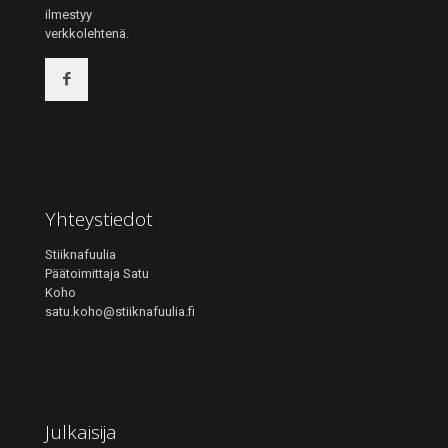
ilmestyy
verkkolehtenä.
Yhteystiedot
Stiiknafuulia
Päätoimittaja Satu
Koho
satu.koho@stiiknafuulia.fi
Julkaisija