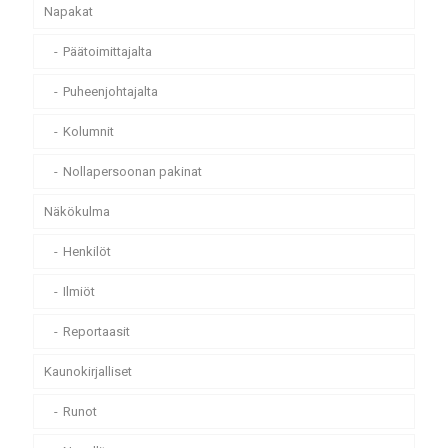
Napakat
Päätoimittajalta
Puheenjohtajalta
Kolumnit
Nollapersoonan pakinat
Näkökulma
Henkilöt
Ilmiöt
Reportaasit
Kaunokirjalliset
Runot