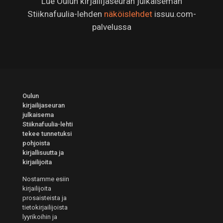
Lue Oulun kirjailijaseuran julkaiseman
Stiiknafuulia-lehden
näköislehdet
issuu.com-
palvelussa
Oulun
kirjailijaseuran
julkaisema
Stiiknafuulia-lehti
tekee tunnetuksi
pohjoista
kirjallisuutta ja
kirjailijoita
Nostamme esiin
kirjailijoita
prosaisteista ja
tietokirjailijoista
lyyrikoihin ja