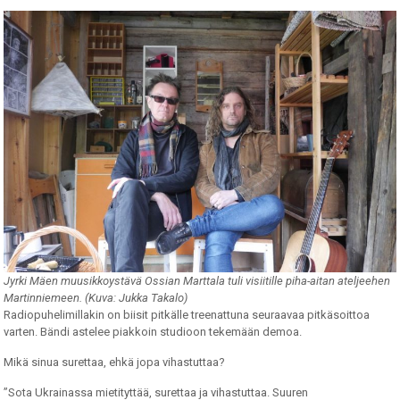
Jyrki Mäen muusikkoystävä Ossian Marttala tuli visiitille piha-aitan ateljeehen
Martinniemeen. (Kuva: Jukka Takalo)
Radiopuhelimillakin on biisit pitkälle treenattuna seuraavaa pitkäsoittoa
varten. Bändi astelee piakkoin studioon tekemään demoa.
Mikä sinua surettaa, ehkä jopa vihastuttaa?
”Sota Ukrainassa mietityttää, surettaa ja vihastuttaa. Suuren