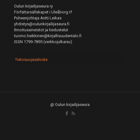
Oulun kirjailijaseura ry
Författarsällskapet i Uleåborg rf
Puheenjohtaja Antti Leikas
yhdistys@oulunkirjailijaseura.fi
Ilmoitusaineistot ja tiedustelut
tuomo.heikkinen@kirjallisuudentalo.fi
ISSN 1799-7895 (verkkojulkaisu)
Tietosuojaseloste
@ Oulun kirjailijaseura