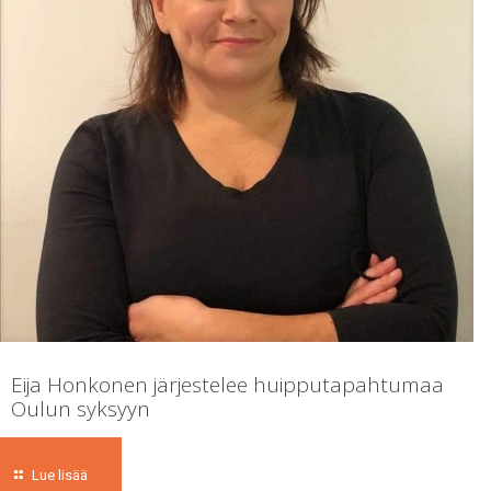
Eija Honkonen järjestelee huipputapahtumaa
Oulun syksyyn
Lue lisää