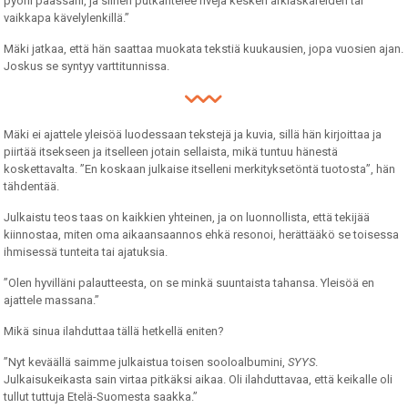
pyörii päässäni, ja siihen putkahtelee rivejä kesken arkiaskareiden tai
vaikkapa kävelylenkillä.”
Mäki jatkaa, että hän saattaa muokata tekstiä kuukausien, jopa vuosien ajan.
Joskus se syntyy varttitunnissa.
Mäki ei ajattele yleisöä luodessaan tekstejä ja kuvia, sillä hän kirjoittaa ja
piirtää itsekseen ja itselleen jotain sellaista, mikä tuntuu hänestä
koskettavalta. ”En koskaan julkaise itselleni merkityksetöntä tuotosta”, hän
tähdentää.
Julkaistu teos taas on kaikkien yhteinen, ja on luonnollista, että tekijää
kiinnostaa, miten oma aikaansaannos ehkä resonoi, herättääkö se toisessa
ihmisessä tunteita tai ajatuksia.
”Olen hyvilläni palautteesta, on se minkä suuntaista tahansa. Yleisöä en
ajattele massana.”
Mikä sinua ilahduttaa tällä hetkellä eniten?
”Nyt keväällä saimme julkaistua toisen sooloalbumini,
SYYS
.
Julkaisukeikasta sain virtaa pitkäksi aikaa. Oli ilahduttavaa, että keikalle oli
tullut tuttuja Etelä-Suomesta saakka.”