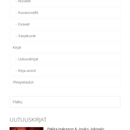
Novellit
Kuvanovellit
Esseet
Sarjakuvat
Kirjat
Uutuuskirjat
Kirja-arviot
Yhteystiedot
UUTUUSKIRJAT
Pekka Isaksson & Jouko Jokisalo: