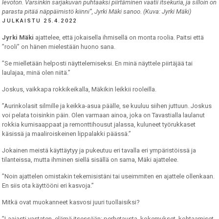
levoton. Varsinkin sarjakuvan puhtaaksi piirtäminen vaatii itsekuria, ja silloin on
parasta pitää näppäimistö kiinni”, Jyrki Mäki sanoo. (Kuva: Jyrki Mäki)
JULKAISTU 25.4.2022
Jyrki Mäki
ajattelee, että jokaisella ihmisellä on monta roolia. Paitsi että
”rooli” on hänen mielestään huono sana.
”Se mielletään helposti näyttelemiseksi. En minä näyttele piirtäjää tai
laulajaa, minä olen niitä.”
Joskus, vaikkapa rokkikeikalla, Mäkikin leikkii rooleilla.
”Aurinkolasit silmille ja keikka-asua päälle, se kuuluu siihen juttuun. Joskus
voi pelata toisinkin päin. Olen varmaan ainoa, joka on Tavastialla laulanut
rokkia kumisaappaat ja remonttihousut jalassa, kuluneet työrukkaset
käsissä ja maaliroiskeinen lippalakki päässä.”
Jokainen meistä käyttäytyy ja pukeutuu eri tavalla eri ympäristöissä ja
tilanteissa, mutta ihminen siellä sisällä on sama, Mäki ajattelee.
”Noin ajattelen omistakin tekemisistäni tai useimmiten en ajattele ollenkaan.
En siis ota käyttööni eri kasvoja.”
Mitkä ovat muokanneet kasvosi juuri tuollaisiksi?
”Laajasti vastaten, elämä itsessään: perhetausta, kokemukset, kohtaamiset,