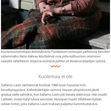
Kustannustoimittajan kehotuksesta Puolalaisen torimuijan palttoosta karsittiin
vähemmäksi Natsi-Saksaa käsitteleviä osia, jotta kulttuurisen omimisen
vaaralta vältyttäisiin. Kirjassa esiintyvä palttoo on kuvassa kirjailijan sylissä.
Kuolemaa ei ole
Sallamo-Lavin vanhemmat kuolivat 1980-luvun lopussa noin
kuusikymppisinä. Kielenkääntäjän opinnot Vaasan yliopistossa jäivät
gradua vaille valmiiksi, kun Sallamo-Lavin piti tienata elantonsa. Hän muutti
Lahteen, mistä löytyi tuleva aviomies. Nuoripari muutti Villähteen kylään
uuteen kotiin, joka Sallamo-Lavin mukaan paljastui kummitustaloksi.