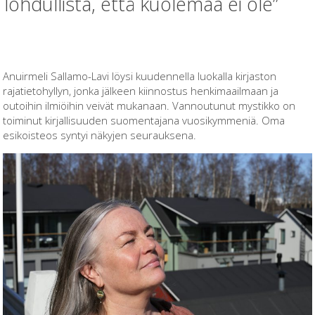
lohdullista, että kuolemaa ei ole”
Anuirmeli Sallamo-Lavi löysi kuudennella luokalla kirjaston
rajatietohyllyn, jonka jälkeen kiinnostus henkimaailmaan ja
outoihin ilmiöihin veivät mukanaan. Vannoutunut mystikko on
toiminut kirjallisuuden suomentajana vuosikymmeniä. Oma
esikoisteos syntyi näkyjen seurauksena.