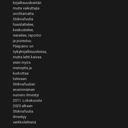
kirjallisuuskentän
muita vaikuttajia
unohtamatta.
Stiiknafuulia
haastattelee,
keskustelee,
vierailee, raportoi
ja pureutuu.
Pääpaino on
nykykirjallisuudessa,
mutta lehti kaivaa
esiin myös
mennyttä ja
kurkottaa
tulevaan.
Stiiknafuulian
ensimmäinen
numero ilmestyi
2011. Lokakuusta
2020 alkaen
Stiiknafuulia
ilmestyy
verkkolehtenä.