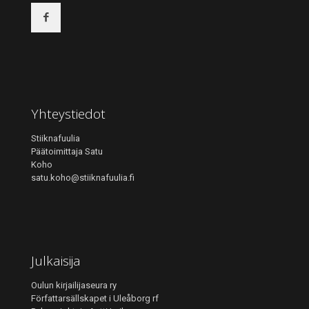
Yhteystiedot
Stiiknafuulia
Päätoimittaja Satu
Koho
satu.koho@stiiknafuulia.fi
Julkaisija
Oulun kirjailijaseura ry
Författarsällskapet i Uleåborg rf