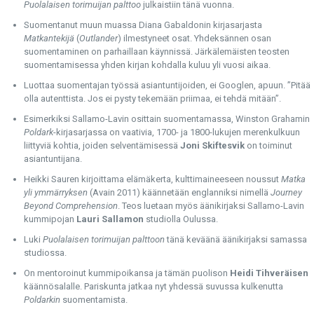
Puolalaisen torimuijan palttoo
julkaistiin tänä vuonna.
Suomentanut muun muassa Diana Gabaldonin kirjasarjasta
Matkantekijä
(
Outlander
) ilmestyneet osat. Yhdeksännen osan
suomentaminen on parhaillaan käynnissä. Järkälemäisten teosten
suomentamisessa yhden kirjan kohdalla kuluu yli vuosi aikaa.
Luottaa suomentajan työssä asiantuntijoiden, ei Googlen, apuun. ”Pitää
olla autenttista. Jos ei pysty tekemään priimaa, ei tehdä mitään”.
Esimerkiksi Sallamo-Lavin osittain suomentamassa, Winston Grahamin
Poldark
-kirjasarjassa on vaativia, 1700- ja 1800-lukujen merenkulkuun
liittyviä kohtia, joiden selventämisessä
Joni Skiftesvik
on toiminut
asiantuntijana.
Heikki Sauren kirjoittama elämäkerta, kulttimaineeseen noussut
Matka
yli ymmärryksen
(Avain 2011) käännetään englanniksi nimellä
Journey
Beyond Comprehension
. Teos luetaan myös äänikirjaksi Sallamo-Lavin
kummipojan
Lauri Sallamon
studiolla Oulussa.
Luki
Puolalaisen torimuijan palttoon
tänä keväänä äänikirjaksi samassa
studiossa.
On mentoroinut kummipoikansa ja tämän puolison
Heidi Tihveräisen
käännösalalle. Pariskunta jatkaa nyt yhdessä suvussa kulkenutta
Poldarkin
suomentamista.