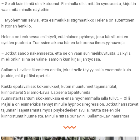
– Se oli kuin filmiä olisi katsonut. Ei minulla ollut mitään synopsista, kirjoitin
vaan mitä minulle näytettiin.
– Myöhemmin selvisi, että esimerkiksi stigmaatikko Helena on autenttinen
historian henkilö.
Helena on teoksessa esiintyvä, eräänlainen pyhimys, joka kärsii toisten
syntien puolesta. Transsien aikana hänen kehoonsa ilmestyy haavoja.
– Jotkut sanoo näkemisestä, että se on vaan sun mielikuvitusta. Ja kyllä
mieli onkin siinä se väline, samoin kuin kirjailijan työssä.
Sallamo-Laville näkeminen on tila, joka itselle täytyy sallia enemmän kuin
jotakin, mitä pitäisi opetella.
Kaikki epätavalliset kokemukset, kuten muuntuneet tajunnantilat,
kiinnostavat Sallamo-Lavia. Lapsena tapahtuneita
ruumiistairtaantumiskokemuksia ei enää myöhemmällä iällä tullut. –
Olli
Pajula
on esimerkiksi tehnyt minulle hypnoosiregression. Jotkut harrastavat
tajunnan laajentamista myös psykedeelien avulla, mutta itse en ole
kiinnostunut huumeista. Minulle riittää punaviini, Sallamo-Lavi naurahtaa.