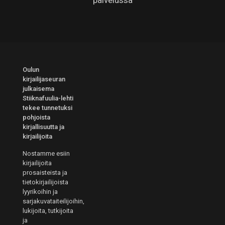
palvelussa
Oulun
kirjailijaseuran
julkaisema
Stiiknafuulia-lehti
tekee tunnetuksi
pohjoista
kirjallisuutta ja
kirjailijoita
Nostamme esiin
kirjailijoita
prosaisteista ja
tietokirjailijoista
lyyrikoihin ja
sarjakuvataiteilijoihin,
lukijoita, tutkijoita
ja