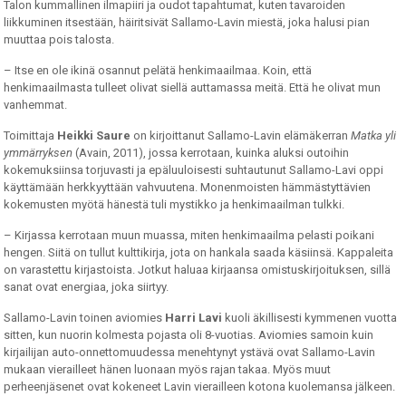
Talon kummallinen ilmapiiri ja oudot tapahtumat, kuten tavaroiden
liikkuminen itsestään, häiritsivät Sallamo-Lavin miestä, joka halusi pian
muuttaa pois talosta.
– Itse en ole ikinä osannut pelätä henkimaailmaa. Koin, että
henkimaailmasta tulleet olivat siellä auttamassa meitä. Että he olivat mun
vanhemmat.
Toimittaja
Heikki Saure
on kirjoittanut Sallamo-Lavin elämäkerran
Matka yli
ymmärryksen
(Avain, 2011), jossa kerrotaan, kuinka aluksi outoihin
kokemuksiinsa torjuvasti ja epäluuloisesti suhtautunut Sallamo-Lavi oppi
käyttämään herkkyyttään vahvuutena. Monenmoisten hämmästyttävien
kokemusten myötä hänestä tuli mystikko ja henkimaailman tulkki.
– Kirjassa kerrotaan muun muassa, miten henkimaailma pelasti poikani
hengen. Siitä on tullut kulttikirja, jota on hankala saada käsiinsä. Kappaleita
on varastettu kirjastoista. Jotkut haluaa kirjaansa omistuskirjoituksen, sillä
sanat ovat energiaa, joka siirtyy.
Sallamo-Lavin toinen aviomies
Harri Lavi
kuoli äkillisesti kymmenen vuotta
sitten, kun nuorin kolmesta pojasta oli 8-vuotias. Aviomies samoin kuin
kirjailijan auto-onnettomuudessa menehtynyt ystävä ovat Sallamo-Lavin
mukaan vierailleet hänen luonaan myös rajan takaa. Myös muut
perheenjäsenet ovat kokeneet Lavin vierailleen kotona kuolemansa jälkeen.