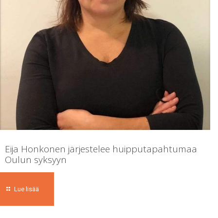
Eija Honkonen järjestelee huipputapahtumaa
Oulun syksyyn
Lue lisää