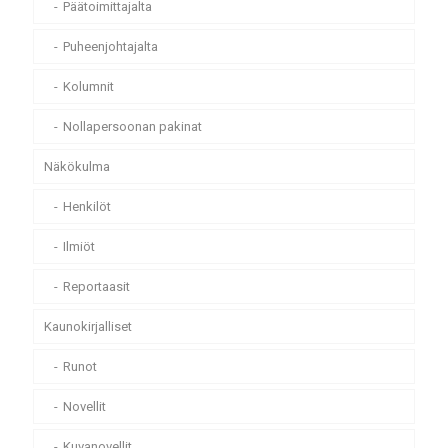
Päätoimittajalta
Puheenjohtajalta
Kolumnit
Nollapersoonan pakinat
Näkökulma
Henkilöt
Ilmiöt
Reportaasit
Kaunokirjalliset
Runot
Novellit
Kuvanovellit