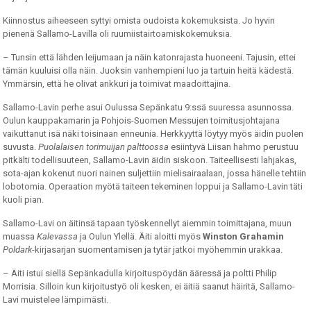
Kiinnostus aiheeseen syttyi omista oudoista kokemuksista. Jo hyvin
pienenä Sallamo-Lavilla oli ruumiistairtoamiskokemuksia.
– Tunsin että lähden leijumaan ja näin katonrajasta huoneeni. Tajusin, ettei
tämän kuuluisi olla näin. Juoksin vanhempieni luo ja tartuin heitä kädestä.
Ymmärsin, että he olivat ankkuri ja toimivat maadoittajina.
Sallamo-Lavin perhe asui Oulussa Sepänkatu 9:ssä suuressa asunnossa.
Oulun kauppakamarin ja Pohjois-Suomen Messujen toimitusjohtajana
vaikuttanut isä näki toisinaan enneunia. Herkkyyttä löytyy myös äidin puolen
suvusta.
Puolalaisen torimuijan palttoossa
esiintyvä Liisan hahmo perustuu
pitkälti todellisuuteen, Sallamo-Lavin äidin siskoon. Taiteellisesti lahjakas,
sota-ajan kokenut nuori nainen suljettiin mielisairaalaan, jossa hänelle tehtiin
lobotomia. Operaation myötä taiteen tekeminen loppui ja Sallamo-Lavin täti
kuoli pian.
Sallamo-Lavi on äitinsä tapaan työskennellyt aiemmin toimittajana, muun
muassa
Kalevassa
ja Oulun Ylellä. Äiti aloitti myös
Winston Grahamin
Poldark
-kirjasarjan suomentamisen ja tytär jatkoi myöhemmin urakkaa.
– Äiti istui siellä Sepänkadulla kirjoituspöydän ääressä ja poltti Philip
Morrisia. Silloin kun kirjoitustyö oli kesken, ei äitiä saanut häiritä, Sallamo-
Lavi muistelee lämpimästi.