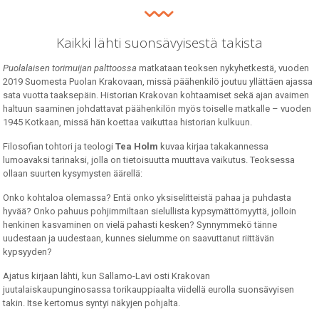
Kaikki lähti suonsävyisestä takista
Puolalaisen torimuijan palttoossa
matkataan teoksen nykyhetkestä, vuoden
2019 Suomesta Puolan Krakovaan, missä päähenkilö joutuu yllättäen ajassa
sata vuotta taaksepäin. Historian Krakovan kohtaamiset sekä ajan avaimen
haltuun saaminen johdattavat päähenkilön myös toiselle matkalle – vuoden
1945 Kotkaan, missä hän koettaa vaikuttaa historian kulkuun.
Filosofian tohtori ja teologi
Tea Holm
kuvaa kirjaa takakannessa
lumoavaksi tarinaksi, jolla on tietoisuutta muuttava vaikutus. Teoksessa
ollaan suurten kysymysten äärellä:
Onko kohtaloa olemassa? Entä onko yksiselitteistä pahaa ja puhdasta
hyvää? Onko pahuus pohjimmiltaan sielullista kypsymättömyyttä, jolloin
henkinen kasvaminen on vielä pahasti kesken? Synnymmekö tänne
uudestaan ja uudestaan, kunnes sielumme on saavuttanut riittävän
kypsyyden?
Ajatus kirjaan lähti, kun Sallamo-Lavi osti Krakovan
juutalaiskaupunginosassa torikauppiaalta viidellä eurolla suonsävyisen
takin. Itse kertomus syntyi näkyjen pohjalta.