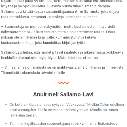
Kirjailija halusi pitää 99-sivuisen, kertomukseksi kuvatun esikoisteoksensa
lyhyenä ja helppolukuisena. Tulevista osista tulee hieman pidempiä.
Sallamo-Lavi kiittää kustannustoimittajaansa
Aino Salmista
, joka ohjasi
teoksen virkkeitä lempeästi kaunokirjallisempaan suuntaan.
– Suomentaja on monesti näkymätön, mutta kustannustoimittaja vielä
näkymättömämpi. Ja kustannustoimittaja on äärettömän tärkeä. Eihän
mikään ole niin ihanaa kirjailijalle, kuin innostunut ja taitava
kustannustoimittaja, joka kunnioittaa kirjailijan työtä.
Sallamo-Lavi tietää, että monet pitävät rajatietoa ja arkielämästä poikkeavia,
henkisiä kokemuksia hölynpölynä. Mutta häntä se ei haittaa.
– Vinhaahan se on, minusta se on mahtavaa. Elämä on ihanaa ja ihmeellistä.
Tämmöisiä kokemuksia toivoisi kaikille.
Anuirmeli Sallamo-Lavi
On kotoisin Oulusta, asuu nykyään Vääksyssä. ”Miellän Oulun edelleen
kotikaupungiksi. Täällä on vanhat tärkeät ystävät. Minulla on toinen
jalka aina täällä”.
Toiminut kirjallisuuden suomentajana vuosikymmeniä. Esikoisteos