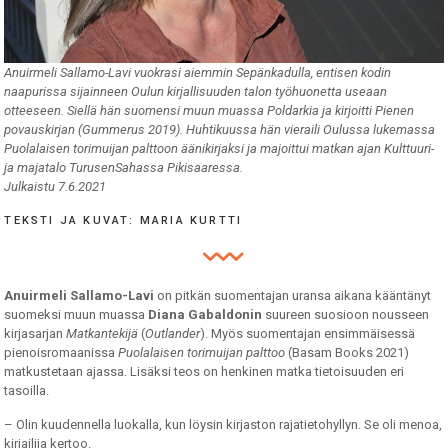
Anuirmeli Sallamo-Lavi vuokrasi aiemmin Sepänkadulla, entisen kodin
naapurissa sijainneen Oulun kirjallisuuden talon työhuonetta useaan
otteeseen. Siellä hän suomensi muun muassa Poldarkia ja kirjoitti Pienen
povauskirjan (Gummerus 2019). Huhtikuussa hän vieraili Oulussa lukemassa
Puolalaisen torimuijan palttoon äänikirjaksi ja majoittui matkan ajan Kulttuuri-
ja majatalo TurusenSahassa Pikisaaressa.
Julkaistu 7.6.2021
TEKSTI JA KUVAT: MARIA KURTTI
Anuirmeli Sallamo-Lavi
on pitkän suomentajan uransa aikana kääntänyt
suomeksi muun muassa
Diana Gabaldonin
suureen suosioon nousseen
kirjasarjan
Matkantekijä
(
Outlander
). Myös suomentajan ensimmäisessä
pienoisromaanissa
Puolalaisen torimuijan palttoo
(Basam Books 2021)
matkustetaan ajassa. Lisäksi teos on henkinen matka tietoisuuden eri
tasoilla.
– Olin kuudennella luokalla, kun löysin kirjaston rajatietohyllyn. Se oli menoa,
kirjailija kertoo.