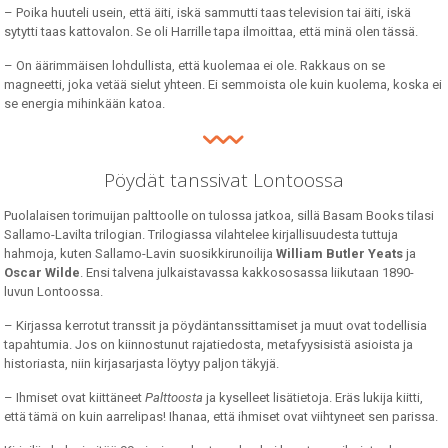
­– Poika huuteli usein, että äiti, iskä sammutti taas television tai äiti, iskä
sytytti taas kattovalon. Se oli Harrille tapa ilmoittaa, että minä olen tässä.
­– On äärimmäisen lohdullista, että kuolemaa ei ole. Rakkaus on se
magneetti, joka vetää sielut yhteen. Ei semmoista ole kuin kuolema, koska ei
se energia mihinkään katoa.
Pöydät tanssivat Lontoossa
Puolalaisen torimuijan palttoolle on tulossa jatkoa, sillä Basam Books tilasi
Sallamo-Lavilta trilogian. Trilogiassa vilahtelee kirjallisuudesta tuttuja
hahmoja, kuten Sallamo-Lavin suosikkirunoilija
William Butler Yeats
ja
Oscar Wilde
. Ensi talvena julkaistavassa kakkososassa liikutaan 1890-
luvun Lontoossa.
– Kirjassa kerrotut transsit ja pöydäntanssittamiset ja muut ovat todellisia
tapahtumia. Jos on kiinnostunut rajatiedosta, metafyysisistä asioista ja
historiasta, niin kirjasarjasta löytyy paljon täkyjä.
– Ihmiset ovat kiittäneet
Palttoosta
ja kyselleet lisätietoja. Eräs lukija kiitti,
että tämä on kuin aarrelipas! Ihanaa, että ihmiset ovat viihtyneet sen parissa.