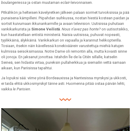
boulangeriessa
ja ostan muutaman
eclair
-leivonnaisen.
Pitkähkön ja helteisen kävelyretken jälkeen palaan sormet turvoksissa ja pää
punaisena kämpilleni. Piipahdan suihkussa, nostan hiestä kostean paidan ja
sortsit kuivumaan ikkunankarmille ja avaan television. Uutisissa puhutaan
vankikarkurista ja
Simone Veilistä
.
Nous n’avez pas honte?
on uutisotsikko,
kun haastatellaan entistä ministeriä. Naisia uutisissa, puhuvat nopeasti,
tyylikkäinä, älykkäinä. Vankikarkuri on vapaalla ja karannut helikopterilla.
Tosiaan, itsekin näin kävellessä konekiväärein varustettuja miehiä katujen
kulmissa seisoksimassa. Notre Dame oli remontin alla, mutta kovasti sinne
oli jonoja. En jaksanut jonottaa. Istahdin Île de la Citén sillalle, katselin
Seineä, sen hidasta virtaa, pureksin pullaherkkua ja siemailin vettä samaan
aikaan, kun Pariisissa tapahtui.
Ja lopuksi sää: viime yönä Bordeauxissa ja Nantesissa myrskysi ja ukkosti,
ei taida ehtiä ukkosmyrskyt tänne asti. Huomenna pitää ostaa päivän lehti,
vaikka
le Parisien
.