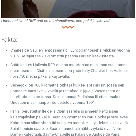
Huoneeni Hotel BNF:ssä on toiminnallisesti kompakti ja viihtyisä.
Fakta:
Charles de Gaullen lentoasema oli Euroopan toiseksi vilkkain vuonna
2016. Se sijaitsee 23 kilometrin päässä Pariisin keskustasta.
Châtelet-Les Hallesin RER-asema muodostaa maailman suurimman
metroaseman. Châtelet’n asema on yhdistetty Châtelet-Les Hallesiin
noin 750 metriä pitkällä käytävällä.
Seine-joki on 780 kilometriä pitkä ja kulkee läpi Pariisin, jossa sen
uomaa reunustavat kivivallit ja rantakadut (
quai)
. Vasen ranta on
taiteilijoiden suosiossa. Seinen rannat Pariisissa liitettiin osaksi
Unescon maailmanperintöluetteloa vuonna 1991.
Pariisi perustettiin Île de la Citén saarella sijainneen kelttiläisen
kalastajakylän paikalle. Saari on kymmenen katua pitkä ja viisi leveä.
Kahdeksan siltaa yhdistää sen joen rannoille, ja yhdeksäs silta vie Île
Saint-Louisin saarelle. Saaren tunnettuja nähtävyyksiä ovat Notre
Damen katedraali, Sainte-Chapelle ja Palais de Justice de Paris.