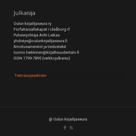
Julkaisija
Oulun kirjailijaseura ry
Författarsällskapet i Uleåborg rf
Puheenjohtaja Antti Leikas
yhdistys@oulunkirjailijaseura.fi
Ilmoitusaineistot ja tiedustelut
tuomo.heikkinen@kirjallisuudentalo.fi
ISSN 1799-7895 (verkkojulkaisu)
Tietosuojaseloste
@ Oulun kirjailijaseura