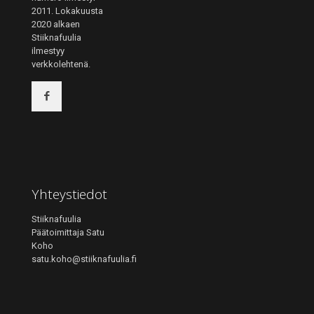
2011. Lokakuusta
2020 alkaen
Stiiknafuulia
ilmestyy
verkkolehtenä.
Yhteystiedot
Stiiknafuulia
Päätoimittaja Satu
Koho
satu.koho@stiiknafuulia.fi