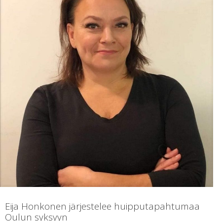
Eija Honkonen järjestelee huipputapahtumaa
Oulun syksyyn