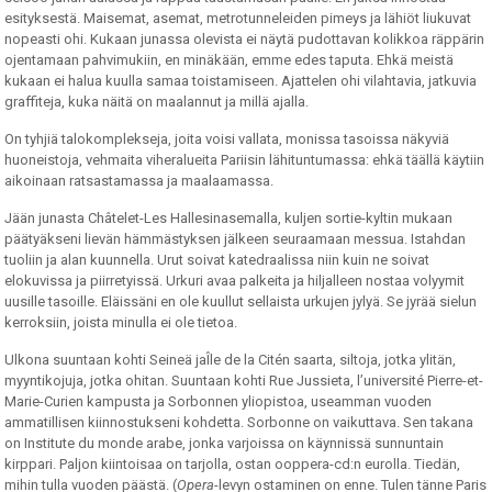
esityksestä. Maisemat, asemat, metrotunneleiden pimeys ja lähiöt liukuvat
nopeasti ohi. Kukaan junassa olevista ei näytä pudottavan kolikkoa räppärin
ojentamaan pahvimukiin, en minäkään, emme edes taputa. Ehkä meistä
kukaan ei halua kuulla samaa toistamiseen. Ajattelen ohi vilahtavia, jatkuvia
graffiteja, kuka näitä on maalannut ja millä ajalla.
On tyhjiä talokomplekseja, joita voisi vallata, monissa tasoissa näkyviä
huoneistoja, vehmaita viheralueita Pariisin lähituntumassa: ehkä täällä käytiin
aikoinaan ratsastamassa ja maalaamassa.
Jään junasta Châtelet-Les Hallesinasemalla, kuljen sortie-kyltin mukaan
päätyäkseni lievän hämmästyksen jälkeen seuraamaan messua. Istahdan
tuoliin ja alan kuunnella. Urut soivat katedraalissa niin kuin ne soivat
elokuvissa ja piirretyissä. Urkuri avaa palkeita ja hiljalleen nostaa volyymit
uusille tasoille. Eläissäni en ole kuullut sellaista urkujen jylyä. Se jyrää sielun
kerroksiin, joista minulla ei ole tietoa.
Ulkona suuntaan kohti Seineä jaÎle de la Citén saarta, siltoja, jotka ylitän,
myyntikojuja, jotka ohitan. Suuntaan kohti Rue Jussieta, l’université Pierre-et-
Marie-Curien kampusta ja Sorbonnen yliopistoa, useamman vuoden
ammatillisen kiinnostukseni kohdetta. Sorbonne on vaikuttava. Sen takana
on Institute du monde arabe, jonka varjoissa on käynnissä sunnuntain
kirppari. Paljon kiintoisaa on tarjolla, ostan ooppera-cd:n eurolla. Tiedän,
mihin tulla vuoden päästä. (
Opera
-levyn ostaminen on enne. Tulen tänne Paris