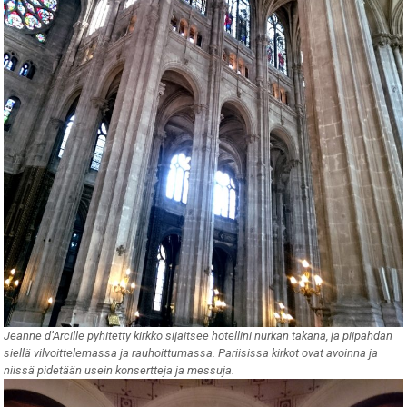
Jeanne d’Arcille pyhitetty kirkko sijaitsee hotellini nurkan takana, ja piipahdan
siellä vilvoittelemassa ja rauhoittumassa. Pariisissa kirkot ovat avoinna ja
niissä pidetään usein konsertteja ja messuja.