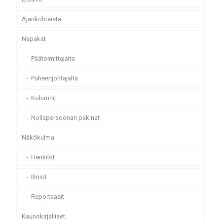
Ajankohtaista
Napakat
Päätoimittajalta
Puheenjohtajalta
Kolumnit
Nollapersoonan pakinat
Näkökulma
Henkilöt
Ilmiöt
Reportaasit
Kaunokirjalliset