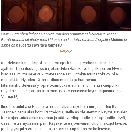
Saint-Eustachen kirkossa soivat Ranskan suurimmat kirkkourut. Tässä
Rambuteaulla sijaitsevassa kirkossa on kastettu näytelmäkirjailija
Molière
ja
sinne on haudattu säveltäjä
Rameau
.
Kahdeksan kansallispoliisin autoa ajoi kadulla peräkanaa aiemmin ja
ajattelin, tapahtuuko jossain jotain. Eilen Ranska voitti jalkapallon FIFA:n
kisoissa, mutta se ei vaikuttane tänne asti. Jotakin muuta toki voi olla
meneillään. Nyt olen 13. arrondissementilla ja huomenna
latinalaiskortteleissa yliopistokampuksella. Pariisi on minun kaupunkini.
Löydän hiljaisen paikan aika pian. (Voiko Pariisissa löytää hiljaisuuden?
Varmasti!)
Ilmoitustaululta selviää, että messu alkaisi myöhemmin, ja lähden Rue
Jeanne d’Arcia alas kohti Panthéonia, siellä en ole aiemmin käynyt. Kävelen
koko ajan kutakuinkin suoraan ja päädyn yliopistolle ja kirpputorille. Hyvä,
osaan reitin myös näin päin. Käyskentelen joenvarren ulkoilmakojut lävitse,
jos löytyisi julistetta tai muuta kiintoisaa. Piipahdan paikallisessa