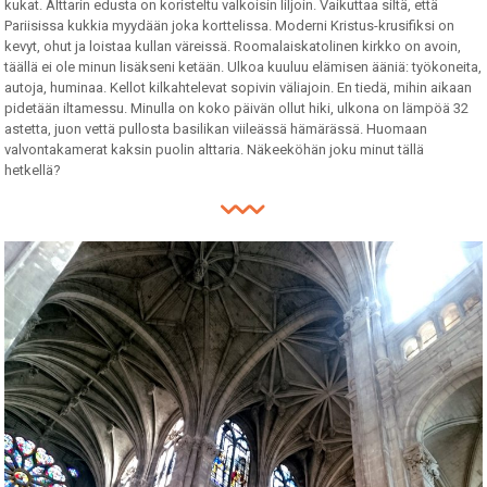
kukat. Alttarin edusta on koristeltu valkoisin liljoin. Vaikuttaa siltä, että
Pariisissa kukkia myydään joka korttelissa. Moderni Kristus-krusifiksi on
kevyt, ohut ja loistaa kullan väreissä. Roomalaiskatolinen kirkko on avoin,
täällä ei ole minun lisäkseni ketään. Ulkoa kuuluu elämisen ääniä: työkoneita,
autoja, huminaa. Kellot kilkahtelevat sopivin väliajoin. En tiedä, mihin aikaan
pidetään iltamessu. Minulla on koko päivän ollut hiki, ulkona on lämpöä 32
astetta, juon vettä pullosta basilikan viileässä hämärässä. Huomaan
valvontakamerat kaksin puolin alttaria. Näkeeköhän joku minut tällä
hetkellä?