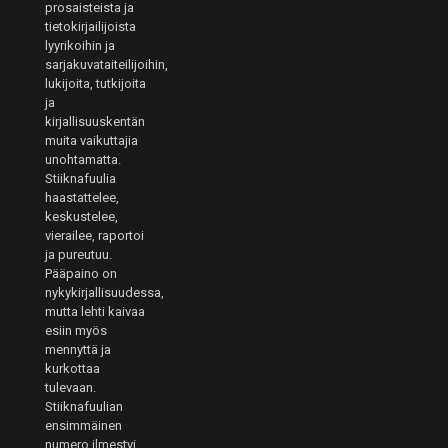
prosaisteista ja
tietokirjailijoista
lyyrikoihin ja
sarjakuvataiteilijoihin,
lukijoita, tutkijoita
ja
kirjallisuuskentän
muita vaikuttajia
unohtamatta.
Stiiknafuulia
haastattelee,
keskustelee,
vierailee, raportoi
ja pureutuu.
Pääpaino on
nykykirjallisuudessa,
mutta lehti kaivaa
esiin myös
mennyttä ja
kurkottaa
tulevaan.
Stiiknafuulian
ensimmäinen
numero ilmestyi