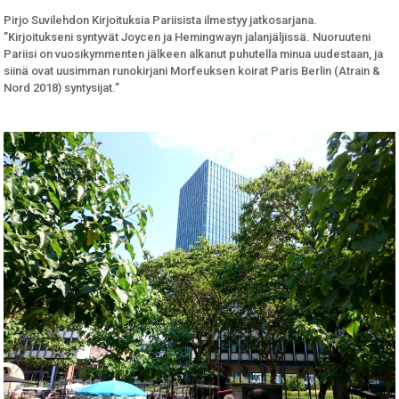
Pirjo Suvilehdon Kirjoituksia Pariisista ilmestyy jatkosarjana.
”Kirjoitukseni syntyvät Joycen ja Hemingwayn jalanjäljissä. Nuoruuteni
Pariisi on vuosikymmenten jälkeen alkanut puhutella minua uudestaan, ja
siinä ovat uusimman runokirjani Morfeuksen koirat Paris Berlin (Atrain &
Nord 2018) syntysijat.”