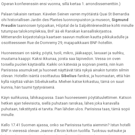
Operan konferenssiin ensi vuonna, sillä kertaa 1. arrondissementtiin.)
Palaan takaisin rantaan. Kävelen Seinen varren myötäistä Quai St Bernardia
ohi historiallisen Jardin des Plantes luonnonpuiston ja museon,
Sigmund
Freudin
taannoisen työpaikan, Hôpital de la Salpêtrièreneditse kohti minulle
tutumpaa talokompleksia, BnF:ää eli Ranskan kansalliskirjastoa.
Mitterrandin kirjastotaloja kaartaen saavun mutkien kautta pikkukadulle ja
osoitteesseen Rue de Domremy 29, majapaikkaani BNF-hotelliin.
Huoneessani on sänky, pöytä, tuoli, mikro, jääkaappi, lavuaari ja suihku,
muutama kaappi. Kaksi ikkunaa, joista saa läpivedon. Vessa on oven
toisella puolen käytävällä. Kaikki on kätevää ja sopivan pientä, niin kuin
Pariisissa asumukset ja huoneet näyttävät tätä nykyä ainakin turistin silmin
olevan. Hotellin isäntä osoittautuu
Sibelius
-faniksi, ja huomautan, että hän
kyllä näyttää vähän Sibeliukselta. Miehen katse kirkastuu, tämä on suuri
kunnia, hän tuumii tyytyväisenä.
Käyn suihkussa, lähikaupassa. Saan huoneeseeni pöytätuulettimen. Katson
hetken ajan televisiota, siellä puhutaan ranskaa, lähes joka kanavalla
puhutaan, tekstitystä ei tarvita. Pian lähden ulos. Pariisissa taas, tämä sopii
minulle.
Kello 17.41 Suomen ajassa, onko se Pariisissa tuntia aiemmin? Istun hotelli
BNF:n vieressä olevan Jeanne d’Arcin kirkon tuolilla. Tuoksuu suitsuke ja