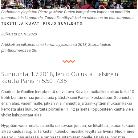
Sorbonnen yliopiston Pierre ja Marie Curien kampuksen kupeessa pidetään
sunnuntaisin kirpputoria. Taustalla näkyvä korkea rakennus on osa kampusta.
TEKSTI JA KUVAT: PIRJO SUVILEHTO
Julkaistu 21.10.2020
Artikkeli on julkaistu ensi kerran syyskuussa 2018, Stiiknafuulian
printtinumerossa 26.
Sunnuntai 1.7.2018, lento Oulusta Helsingin
kautta Pariisiin 5.50–7.35
Charles de Gaullen lentokenttä on valtava. Kävelen paikallista aikaa kello 10
kohti kentän omaa junalaituria päästäkseni Pariisin keskustaan. Suunnistan
ensin alas, vasemmalle, jatkan viisi minuuttia ja train-kylttien mukaan kaksi
kerrosta alas liukuportaita porteille 11–12 ja sieltä lippupisteen kautta vielä
yhdet liukuportaat alas.
Hyppään vasemmalla raiteella seisovaan junaan, se liikahtaa, ja pian takaani
alkaa kuulua räppiä. Tarkistan, tuleeko musiikki levyltä vai livenä. Nuori mies
seisoo junan aulassa ja räppää taustamusan päälle. En jaksa innostua