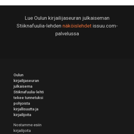
Lue Oulun kirjailijaseuran julkaiseman
Stiiknafuulia-lehden
näköislehdet
issuu.com-
palvelussa
Oulun
kirjailijaseuran
julkaisema
Stiiknafuulia-lehti
tekee tunnetuksi
pohjoista
kirjallisuutta ja
kirjailijoita
Nostamme esiin
kirjailijoita