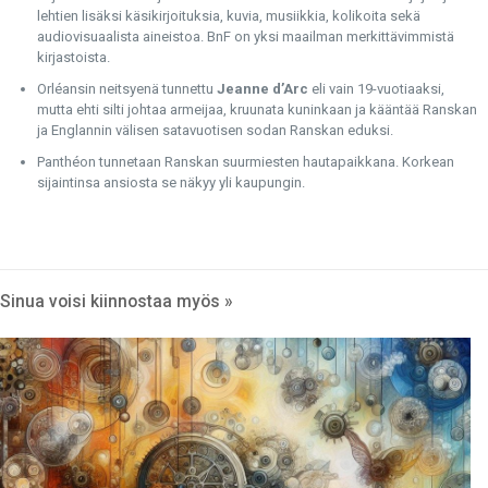
lehtien lisäksi käsikirjoituksia, kuvia, musiikkia, kolikoita sekä
audiovisuaalista aineistoa. BnF on yksi maailman merkittävimmistä
kirjastoista.
Orléansin neitsyenä tunnettu
Jeanne d’Arc
eli vain 19-vuotiaaksi,
mutta ehti silti johtaa armeijaa, kruunata kuninkaan ja kääntää Ranskan
ja Englannin välisen satavuotisen sodan Ranskan eduksi.
Panthéon tunnetaan Ranskan suurmiesten hautapaikkana. Korkean
sijaintinsa ansiosta se näkyy yli kaupungin.
Sinua voisi kiinnostaa myös »