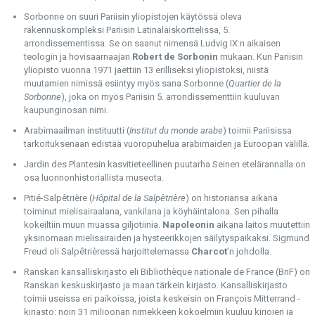
Sorbonne on suuri Pariisin yliopistojen käytössä oleva
rakennuskompleksi Pariisin Latinalaiskorttelissa, 5.
arrondissementissa. Se on saanut nimensä Ludvig IX:n aikaisen
teologin ja hovisaarnaajan
Robert de Sorbonin
mukaan. Kun Pariisin
yliopisto vuonna 1971 jaettiin 13 erilliseksi yliopistoksi, niistä
muutamien nimissä esiintyy myös sana Sorbonne (
Quartier de la
Sorbonne
), joka on myös Pariisin 5. arrondissementtiin kuuluvan
kaupunginosan nimi.
Arabimaailman instituutti (
Institut du monde arabe
) toimii Pariisissa
tarkoituksenaan edistää vuoropuhelua arabimaiden ja Euroopan välillä.
Jardin des Plantesin kasvitieteellinen puutarha Seinen etelärannalla on
osa luonnonhistoriallista museota.
Pitié-Salpêtrière (
Hôpital de la Salpêtrière
) on historiansa aikana
toiminut mielisairaalana, vankilana ja köyhäintalona. Sen pihalla
kokeiltiin muun muassa giljotiinia.
Napoleonin
aikana laitos muutettiin
yksinomaan mielisairaiden ja hysteerikkojen säilytyspaikaksi. Sigmund
Freud oli Salpêtrièressä harjoittelemassa
Charcot
’n johdolla.
Ranskan kansalliskirjasto eli Bibliothèque nationale de France (BnF) on
Ranskan keskuskirjasto ja maan tärkein kirjasto. Kansalliskirjasto
toimii useissa eri paikoissa, joista keskeisin on François Mitterrand -
kirjasto: noin 31 miljoonan nimekkeen kokoelmiin kuuluu kirjojen ja