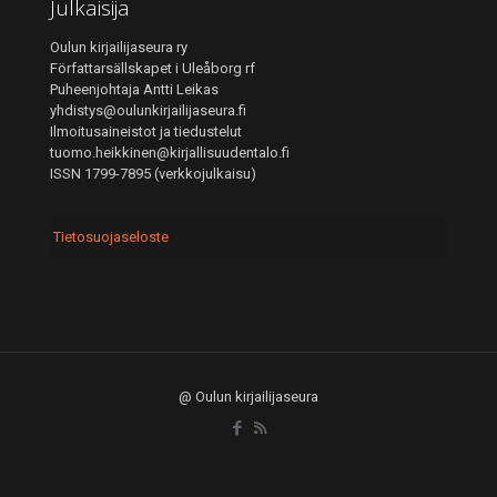
Julkaisija
Oulun kirjailijaseura ry
Författarsällskapet i Uleåborg rf
Puheenjohtaja Antti Leikas
yhdistys@oulunkirjailijaseura.fi
Ilmoitusaineistot ja tiedustelut
tuomo.heikkinen@kirjallisuudentalo.fi
ISSN 1799-7895 (verkkojulkaisu)
Tietosuojaseloste
@ Oulun kirjailijaseura