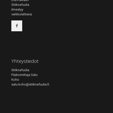
Stiiknafuulia
ilmestyy
verkkolehtenä.
Yhteystiedot
Stiiknafuulia
Päätoimittaja Satu
Koho
satu.koho@stiiknafuulia.fi