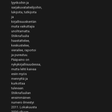
lyyrikoihin ja
sarjakuvataiteilijoihin,
lukijoita, tutkijoita
ja
kirjallisuuskentän
muita vaikuttajia
unohtamatta.
Stiiknafuulia
haastattelee,
keskustelee,
vierailee, raportoi
ja pureutuu.
Pääpaino on
nykykirjallisuudessa,
mutta lehti kaivaa
esiin myös
mennyttä ja
kurkottaa
tulevaan.
Stiiknafuulian
ensimmäinen
numero ilmestyi
2011. Lokakuusta
2020 alkaen