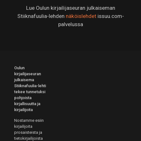
Lue Oulun kirjailijaseuran julkaiseman
Stiiknafuulia-lehden
näköislehdet
issuu.com-
palvelussa
Oulun
kirjailijaseuran
julkaisema
Stiiknafuulia-lehti
tekee tunnetuksi
pohjoista
kirjallisuutta ja
kirjailijoita
Nostamme esiin
kirjailijoita
prosaisteista ja
tietokirjailijoista