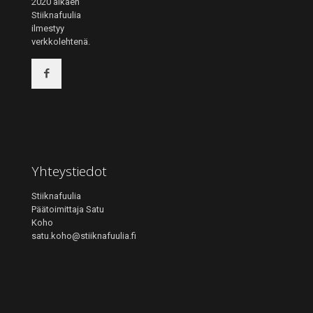
2020 alkaen
Stiiknafuulia
ilmestyy
verkkolehtenä.
Yhteystiedot
Stiiknafuulia
Päätoimittaja Satu
Koho
satu.koho@stiiknafuulia.fi