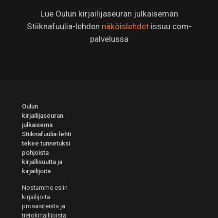
Lue Oulun kirjailijaseuran julkaiseman
Stiiknafuulia-lehden
näköislehdet
issuu.com-
palvelussa
Oulun
kirjailijaseuran
julkaisema
Stiiknafuulia-lehti
tekee tunnetuksi
pohjoista
kirjallisuutta ja
kirjailijoita
Nostamme esiin
kirjailijoita
prosaisteista ja
tietokirjailijoista