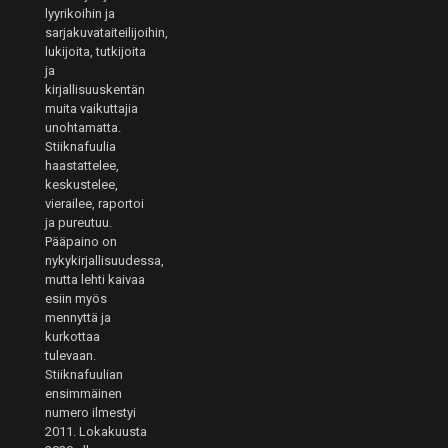
lyyrikoihin ja
sarjakuvataiteilijoihin,
lukijoita, tutkijoita
ja
kirjallisuuskentän
muita vaikuttajia
unohtamatta.
Stiiknafuulia
haastattelee,
keskustelee,
vierailee, raportoi
ja pureutuu.
Pääpaino on
nykykirjallisuudessa,
mutta lehti kaivaa
esiin myös
mennyttä ja
kurkottaa
tulevaan.
Stiiknafuulian
ensimmäinen
numero ilmestyi
2011. Lokakuusta