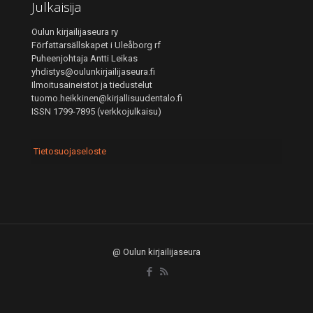
Julkaisija
Oulun kirjailijaseura ry
Författarsällskapet i Uleåborg rf
Puheenjohtaja Antti Leikas
yhdistys@oulunkirjailijaseura.fi
Ilmoitusaineistot ja tiedustelut
tuomo.heikkinen@kirjallisuudentalo.fi
ISSN 1799-7895 (verkkojulkaisu)
Tietosuojaseloste
@ Oulun kirjailijaseura