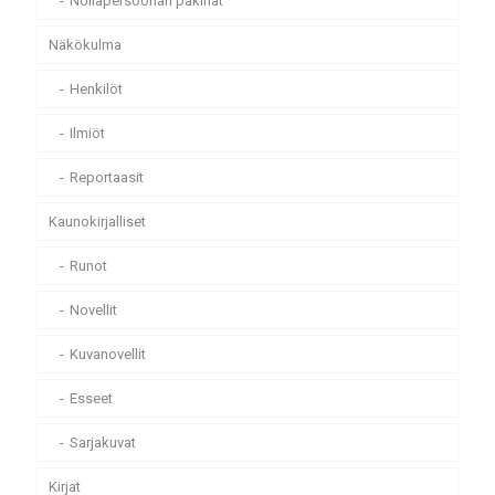
Nollapersoonan pakinat
Näkökulma
Henkilöt
Ilmiöt
Reportaasit
Kaunokirjalliset
Runot
Novellit
Kuvanovellit
Esseet
Sarjakuvat
Kirjat