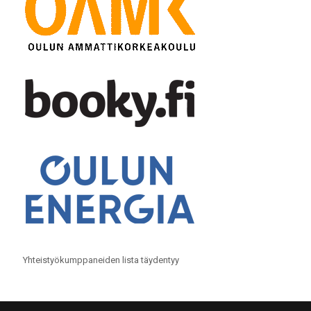
Yhteistyökumppaneiden lista täydentyy