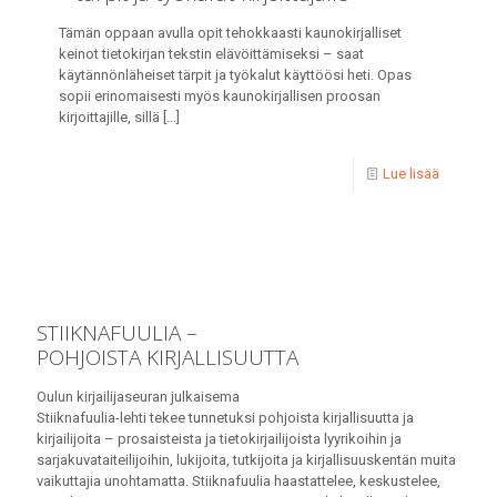
Tämän oppaan avulla opit tehokkaasti kaunokirjalliset
keinot tietokirjan tekstin elävöittämiseksi – saat
käytännönläheiset tärpit ja työkalut käyttöösi heti. Opas
sopii erinomaisesti myös kaunokirjallisen proosan
kirjoittajille, sillä
[…]
Lue lisää
STIIKNAFUULIA –
POHJOISTA KIRJALLISUUTTA
Oulun kirjailijaseuran julkaisema
Stiiknafuulia-lehti tekee tunnetuksi pohjoista kirjallisuutta ja
kirjailijoita – prosaisteista ja tietokirjailijoista lyyrikoihin ja
sarjakuvataiteilijoihin, lukijoita, tutkijoita ja kirjallisuuskentän muita
vaikuttajia unohtamatta. Stiiknafuulia haastattelee, keskustelee,