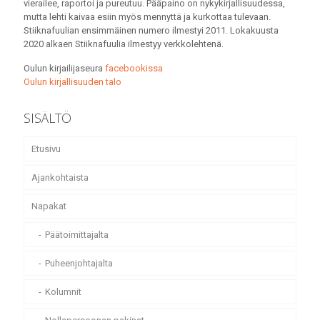
vierailee, raportoi ja pureutuu. Pääpaino on nykykirjallisuudessa,
mutta lehti kaivaa esiin myös mennyttä ja kurkottaa tulevaan.
Stiiknafuulian ensimmäinen numero ilmestyi 2011. Lokakuusta
2020 alkaen Stiiknafuulia ilmestyy verkkolehtenä.
Oulun kirjailijaseura
facebookissa
Oulun kirjallisuuden talo
SISÄLTÖ
Etusivu
Ajankohtaista
Napakat
Päätoimittajalta
Puheenjohtajalta
Kolumnit