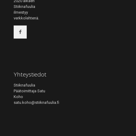
2020 alkaen
Stiiknafuulia
ilmestyy
verkkolehtenä.
Yhteystiedot
Stiiknafuulia
Päätoimittaja Satu
Koho
satu.koho@stiiknafuulia.fi