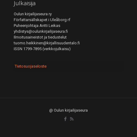
Julkaisija
Oulun kirjailijaseura ry
Författarsällskapet i Uleåborg rf
Puheenjohtaja Antti Leikas
yhdistys@oulunkirjailijaseura.fi
Ilmoitusaineistot ja tiedustelut
tuomo.heikkinen@kirjallisuudentalo.fi
ISSN 1799-7895 (verkkojulkaisu)
Tietosuojaseloste
@ Oulun kirjailijaseura