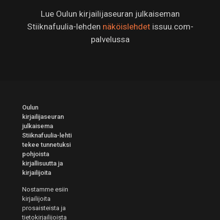
Lue Oulun kirjailijaseuran julkaiseman
Stiiknafuulia-lehden
näköislehdet
issuu.com-
palvelussa
Oulun
kirjailijaseuran
julkaisema
Stiiknafuulia-lehti
tekee tunnetuksi
pohjoista
kirjallisuutta ja
kirjailijoita
Nostamme esiin
kirjailijoita
prosaisteista ja
tietokirjailijoista