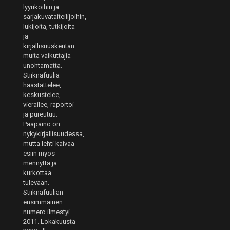
lyyrikoihin ja
sarjakuvataiteilijoihin,
lukijoita, tutkijoita
ja
kirjallisuuskentän
muita vaikuttajia
unohtamatta.
Stiiknafuulia
haastattelee,
keskustelee,
vierailee, raportoi
ja pureutuu.
Pääpaino on
nykykirjallisuudessa,
mutta lehti kaivaa
esiin myös
mennyttä ja
kurkottaa
tulevaan.
Stiiknafuulian
ensimmäinen
numero ilmestyi
2011. Lokakuusta