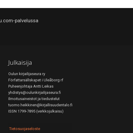
u.com-palvelussa
Julkaisija
Oulun kirjailijaseura ry
Författarsällskapet i Uleåborg rf
Puheenjohtaja Antti Leikas
yhdistys@oulunkirjailijaseura.fi
Ilmoitusaineistot ja tiedustelut
tuomo.heikkinen@kirjallisuudentalo.fi
ISSN 1799-7895 (verkkojulkaisu)
Tietosuojaseloste