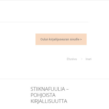
Oulun kirjailijaseuran sivuille >
Etusivu
Inari
STIIKNAFUULIA –
POHJOISTA
KIRJALLISUUTTA