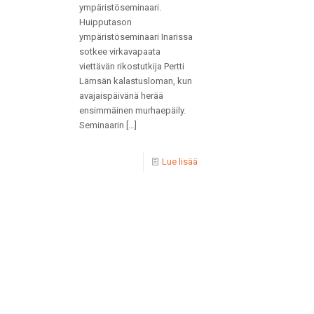
ympäristöseminaari.
Huipputason
ympäristöseminaari Inarissa
sotkee virkavapaata
viettävän rikostutkija Pertti
Lämsän kalastusloman, kun
avajaispäivänä herää
ensimmäinen murhaepäily.
Seminaarin
[…]
Lue lisää