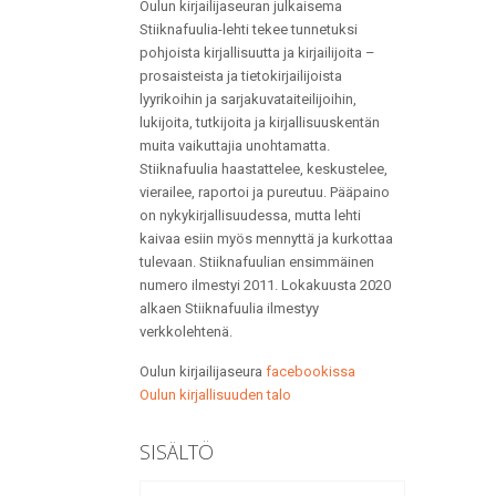
Oulun kirjailijaseuran julkaisema
Stiiknafuulia-lehti tekee tunnetuksi
pohjoista kirjallisuutta ja kirjailijoita –
prosaisteista ja tietokirjailijoista
lyyrikoihin ja sarjakuvataiteilijoihin,
lukijoita, tutkijoita ja kirjallisuuskentän
muita vaikuttajia unohtamatta.
Stiiknafuulia haastattelee, keskustelee,
vierailee, raportoi ja pureutuu. Pääpaino
on nykykirjallisuudessa, mutta lehti
kaivaa esiin myös mennyttä ja kurkottaa
tulevaan. Stiiknafuulian ensimmäinen
numero ilmestyi 2011. Lokakuusta 2020
alkaen Stiiknafuulia ilmestyy
verkkolehtenä.
Oulun kirjailijaseura
facebookissa
Oulun kirjallisuuden talo
SISÄLTÖ