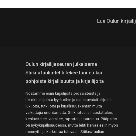
Lue Oulun kirjail
Oulun kirjailijaseuran julkaisema
Stiiknafuulia-lehti tekee tunnetuksi
pohjoista kirjallisuutta ja kirjailijoita
Nostamme esiin kirjailijoita prosaisteista ja
tietokirjailijoista lyyrikoihin ja sarjakuvataiteilijoihin,
lukijoita, tutkijoita ja kirjallisuuskentän muita
vaikuttajia unohtamatta. Stiiknafuulia haastattelee,
keskustelee, vierailee, raportoi ja pureutuu. Pääpaino
on nykykirjallisuudessa, mutta lehti kaivaa esiin myös
mennyttä ja kurkottaa tulevaan. Stiiknafuulian