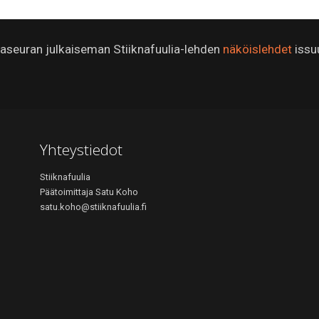
ijaseuran julkaiseman Stiiknafuulia-lehden
näköislehdet
issu
Yhteystiedot
Stiiknafuulia
Päätoimittaja Satu Koho
satu.koho@stiiknafuulia.fi