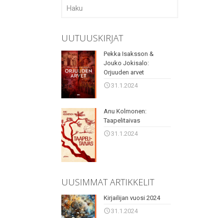
UUTUUSKIRJAT
Pekka Isaksson &
Jouko Jokisalo:
Orjuuden arvet
31.1.2024
Anu Kolmonen:
Taapelitaivas
31.1.2024
UUSIMMAT ARTIKKELIT
Kirjailijan vuosi 2024
31.1.2024