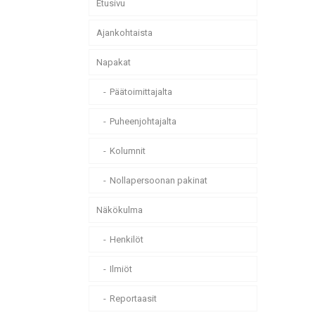
Etusivu
Ajankohtaista
Napakat
Päätoimittajalta
Puheenjohtajalta
Kolumnit
Nollapersoonan pakinat
Näkökulma
Henkilöt
Ilmiöt
Reportaasit