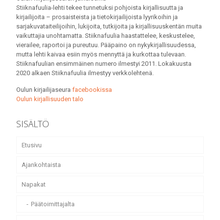
Stiiknafuulia-lehti tekee tunnetuksi pohjoista kirjallisuutta ja
kirjailijoita – prosaisteista ja tietokirjailijoista lyyrikoihin ja
sarjakuvataiteilijoihin, lukijoita, tutkijoita ja kirjallisuuskentän muita
vaikuttajia unohtamatta. Stiiknafuulia haastattelee, keskustelee,
vierailee, raportoi ja pureutuu. Pääpaino on nykykirjallisuudessa,
mutta lehti kaivaa esiin myös mennyttä ja kurkottaa tulevaan.
Stiiknafuulian ensimmäinen numero ilmestyi 2011. Lokakuusta
2020 alkaen Stiiknafuulia ilmestyy verkkolehtenä.
Oulun kirjailijaseura
facebookissa
Oulun kirjallisuuden talo
SISÄLTÖ
Etusivu
Ajankohtaista
Napakat
Päätoimittajalta