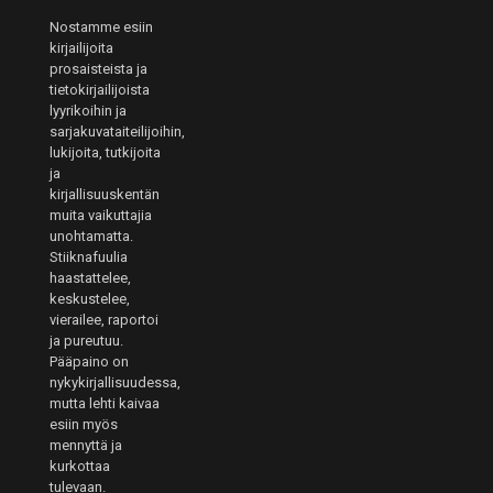
Nostamme esiin
kirjailijoita
prosaisteista ja
tietokirjailijoista
lyyrikoihin ja
sarjakuvataiteilijoihin,
lukijoita, tutkijoita
ja
kirjallisuuskentän
muita vaikuttajia
unohtamatta.
Stiiknafuulia
haastattelee,
keskustelee,
vierailee, raportoi
ja pureutuu.
Pääpaino on
nykykirjallisuudessa,
mutta lehti kaivaa
esiin myös
mennyttä ja
kurkottaa
tulevaan.