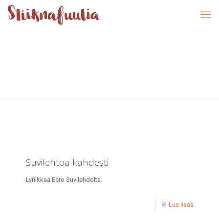
Suvilehtoa kahdesti
Lyriikkaa Eero Suvilehdolta.
Lue lisää