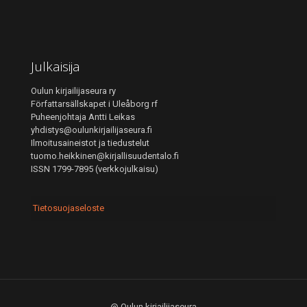
Julkaisija
Oulun kirjailijaseura ry
Författarsällskapet i Uleåborg rf
Puheenjohtaja Antti Leikas
yhdistys@oulunkirjailijaseura.fi
Ilmoitusaineistot ja tiedustelut
tuomo.heikkinen@kirjallisuudentalo.fi
ISSN 1799-7895 (verkkojulkaisu)
Tietosuojaseloste
@ Oulun kirjailijaseura