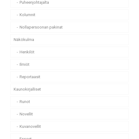
Puheenjohtajalta
Kolumnit
Nollapersoonan pakinat
Näkökulma
Henkilöt
Ilmiöt
Reportaasit
Kaunokirjalliset
Runot
Novellit
Kuvanovellit
Esseet