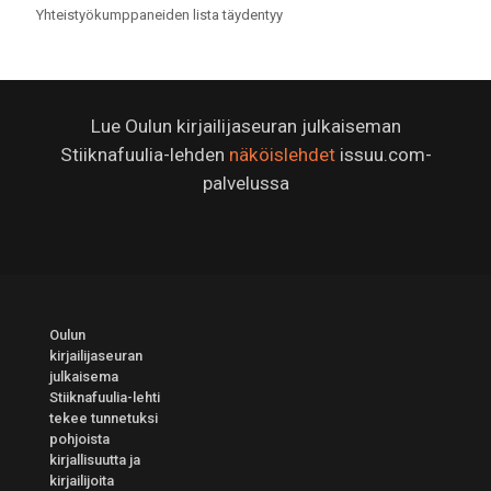
Yhteistyökumppaneiden lista täydentyy
Lue Oulun kirjailijaseuran julkaiseman
Stiiknafuulia-lehden
näköislehdet
issuu.com-
palvelussa
Oulun
kirjailijaseuran
julkaisema
Stiiknafuulia-lehti
tekee tunnetuksi
pohjoista
kirjallisuutta ja
kirjailijoita