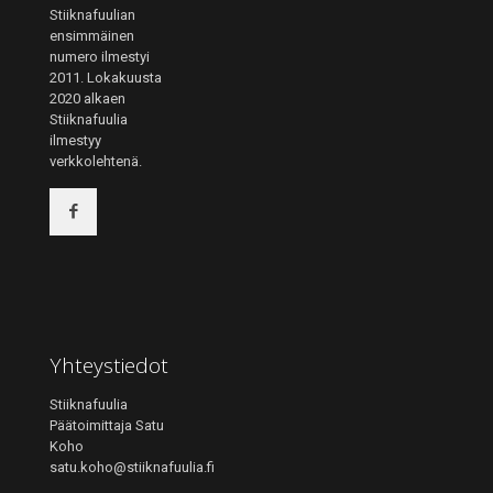
Stiiknafuulian
ensimmäinen
numero ilmestyi
2011. Lokakuusta
2020 alkaen
Stiiknafuulia
ilmestyy
verkkolehtenä.
Yhteystiedot
Stiiknafuulia
Päätoimittaja Satu
Koho
satu.koho@stiiknafuulia.fi