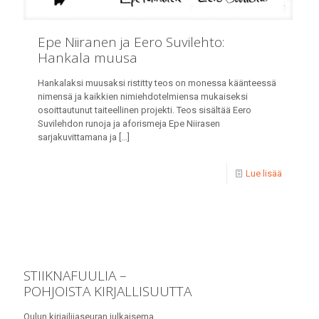
Epe Niiranen ja Eero Suvilehto:
Hankala muusa
Hankalaksi muusaksi ristitty teos on monessa käänteessä
nimensä ja kaikkien nimiehdotelmiensa mukaiseksi
osoittautunut taiteellinen projekti. Teos sisältää Eero
Suvilehdon runoja ja aforismeja Epe Niirasen
sarjakuvittamana ja
[…]
Lue lisää
STIIKNAFUULIA –
POHJOISTA KIRJALLISUUTTA
Oulun kirjailijaseuran julkaisema