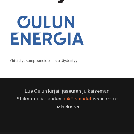
Yhteistyökumppaneiden lista täydentyy
Lue Oulun kirjailijaseuran julkaiseman
Stiiknafuulia-lehden
näköislehdet
issuu.com-
palvelussa