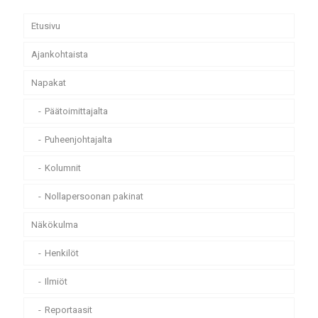
Etusivu
Ajankohtaista
Napakat
Päätoimittajalta
Puheenjohtajalta
Kolumnit
Nollapersoonan pakinat
Näkökulma
Henkilöt
Ilmiöt
Reportaasit