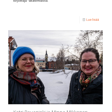
kirjoittaja -akatemiassa.
Lue lisää
Katri Rauanjoki ja Minna Mikkonen –