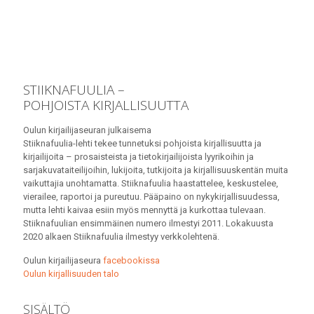
STIIKNAFUULIA –
POHJOISTA KIRJALLISUUTTA
Oulun kirjailijaseuran julkaisema
Stiiknafuulia-lehti tekee tunnetuksi pohjoista kirjallisuutta ja
kirjailijoita – prosaisteista ja tietokirjailijoista lyyrikoihin ja
sarjakuvataiteilijoihin, lukijoita, tutkijoita ja kirjallisuuskentän muita
vaikuttajia unohtamatta. Stiiknafuulia haastattelee, keskustelee,
vierailee, raportoi ja pureutuu. Pääpaino on nykykirjallisuudessa,
mutta lehti kaivaa esiin myös mennyttä ja kurkottaa tulevaan.
Stiiknafuulian ensimmäinen numero ilmestyi 2011. Lokakuusta
2020 alkaen Stiiknafuulia ilmestyy verkkolehtenä.
Oulun kirjailijaseura
facebookissa
Oulun kirjallisuuden talo
SISÄLTÖ