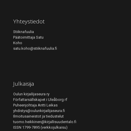
Yhteystiedot
Stiiknafuulia
Päätoimittaja Satu
Koho
satu.koho@stiiknafuulia.fi
Julkaisija
Oulun kirjailijaseura ry
Författarsällskapet i Uleåborg rf
Puheenjohtaja Antti Leikas
yhdistys@oulunkirjailijaseura.fi
Ilmoitusaineistot ja tiedustelut
tuomo.heikkinen@kirjallisuudentalo.fi
ISSN 1799-7895 (verkkojulkaisu)