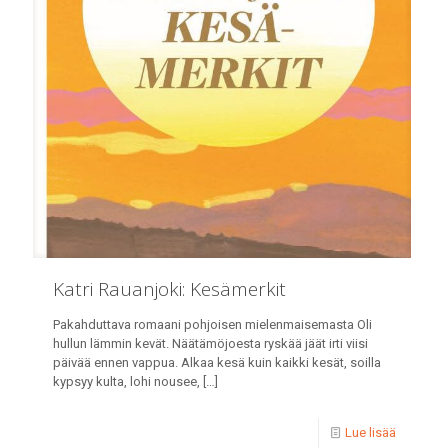
Katri Rauanjoki: Kesämerkit
Pakahduttava romaani pohjoisen mielenmaisemasta Oli
hullun lämmin kevät. Näätämöjoesta ryskää jäät irti viisi
päivää ennen vappua. Alkaa kesä kuin kaikki kesät, soilla
kypsyy kulta, lohi nousee,
[…]
Lue lisää