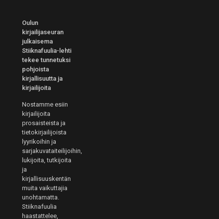
Oulun
kirjailijaseuran
julkaisema
Stiiknafuulia-lehti
tekee tunnetuksi
pohjoista
kirjallisuutta ja
kirjailijoita
Nostamme esiin
kirjailijoita
prosaisteista ja
tietokirjailijoista
lyyrikoihin ja
sarjakuvataiteilijoihin,
lukijoita, tutkijoita
ja
kirjallisuuskentän
muita vaikuttajia
unohtamatta.
Stiiknafuulia
haastattelee,