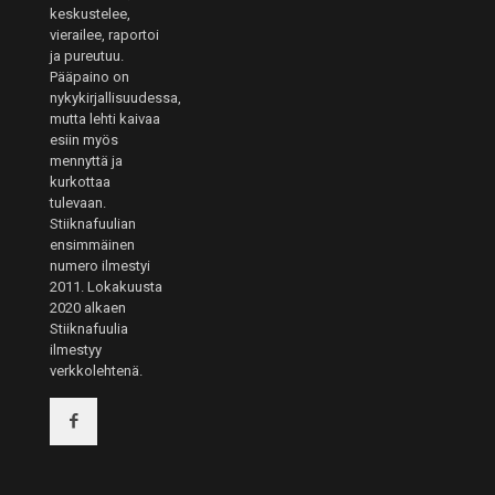
keskustelee,
vierailee, raportoi
ja pureutuu.
Pääpaino on
nykykirjallisuudessa,
mutta lehti kaivaa
esiin myös
mennyttä ja
kurkottaa
tulevaan.
Stiiknafuulian
ensimmäinen
numero ilmestyi
2011. Lokakuusta
2020 alkaen
Stiiknafuulia
ilmestyy
verkkolehtenä.