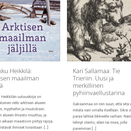
ku Heikkilä:
Kari Sallamaa: Tie
isen maailman
Trieriin. Uusi ja
lä
merkillinen
pyhiinvaellustarina
Heikkilän uutuuskirja on
atuinen retki arktisen alueen
Saksanmaa on niin suuri, että sitä 
, myytteihin ja muutoksiin.
mitata vain omalla itsellään. Siksi 
n alueen ilmasto muuttuu, ja
paras lähteä liikkeelle varhain. Näi
aikaan maastoon piirtyy rajoja,
tehnyt olento, eläin tai mies, jolle
ristävät ihmiset toisistaan.
[…]
paremman
[…]