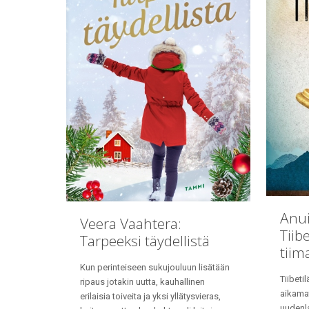
Anui
Veera Vaahtera:
Tiib
Tarpeeksi täydellistä
tiim
Kun perinteiseen sukujouluun lisätään
Tiibeti
ripaus jotakin uutta, kauhallinen
aikama
erilaisia toiveita ja yksi yllätysvieras,
uudenl