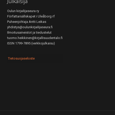
Julkaisija
Oulun kirjailijaseura ry
Författarsällskapet i Uleåborg rf
Puheenjohtaja Antti Leikas
yhdistys@oulunkirjailijaseura.fi
Ilmoitusaineistot ja tiedustelut
tuomo.heikkinen@kirjallisuudentalo.fi
ISSN 1799-7895 (verkkojulkaisu)
Tietosuojaseloste