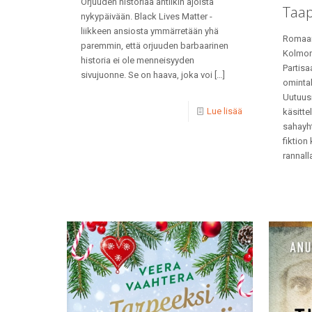
Orjuuden historiaa antiikin ajoista
Taap
nykypäivään. Black Lives Matter -
liikkeen ansiosta ymmärretään yhä
Romaan
paremmin, että orjuuden barbaarinen
Kolmon
historia ei ole menneisyyden
Partisa
sivujuonne. Se on haava, joka voi
[…]
omintak
Uutuusr
Lue lisää
käsitt
sahayht
fiktion
rannall