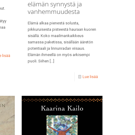
elämän synnystä ja
ut.
vanhemmuudesta
a
ätyy
Elämä alkaa pienestä solusta,
maa
pikkuruisesta pisteestä hauraan kuoren
sisällä. Koko maailmankaikkeus
samassa paketissa, sisällään ääretön
potentiaali ja linnunradan viisaus.
Elämän ihmeellä on myös arkisempi
 lisää
puoli. Siihen
[…]
Lue lisää