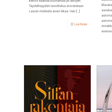
keitos saattaa kuohahtaa yli laitojen.
Blavat
Täydellisyyden tavoittelua arvostetaan
savuker
Lauran mielestä aivan liikaa. Hän
[…]
automaa
automaa
Lue lisää
rinnakk
avaruu