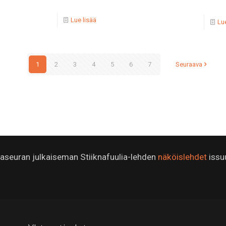
Lue lisää
Lue
1
2
3
4
5
6
7
Seuraava
ijaseuran julkaiseman Stiiknafuulia-lehden
näköislehdet
issu