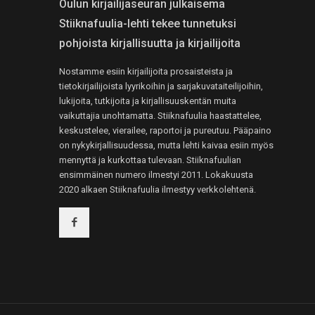
Oulun kirjailijaseuran julkaisema
Stiiknafuulia-lehti tekee tunnetuksi
pohjoista kirjallisuutta ja kirjailijoita
Nostamme esiin kirjailijoita prosaisteista ja
tietokirjailijoista lyyrikoihin ja sarjakuvataiteilijoihin,
lukijoita, tutkijoita ja kirjallisuuskentän muita
vaikuttajia unohtamatta. Stiiknafuulia haastattelee,
keskustelee, vierailee, raportoi ja pureutuu. Pääpaino
on nykykirjallisuudessa, mutta lehti kaivaa esiin myös
mennyttä ja kurkottaa tulevaan. Stiiknafuulian
ensimmäinen numero ilmestyi 2011. Lokakuusta
2020 alkaen Stiiknafuulia ilmestyy verkkolehtenä.