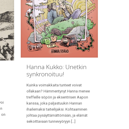
Hanna Kukko: Unetkin
synkronoituu!
Kuinka voimakkaita tunteet voivat
ollakaan? Hämmentynyt Hanna menee
treffeille söpön ja eksentrisen Aapon
voi
kanssa, joka paljastuukin Hannan
on
ihailemaksi taiteilijaksi. Kohtaaminen
n on
johtaa pysäyttämättömään, ja elämät
sekoittavaan tunnevyöryyn
[…]