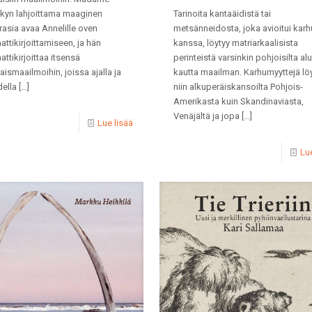
skyn lahjoittama maaginen
Tarinoita kantaäidistä tai
asia avaa Annelille oven
metsänneidosta, joka avioitui kar
ttikirjoittamiseen, ja hän
kanssa, löytyy matriarkaalisista
ttikirjoittaa itsensä
perinteistä varsinkin pohjoisilta alu
aismaailmoihin, joissa ajalla ja
kautta maailman. Karhumyyttejä lö
della
[…]
niin alkuperäiskansoilta Pohjois-
Amerikasta kuin Skandinaviasta,
Venäjältä ja jopa
[…]
Lue lisää
Lue