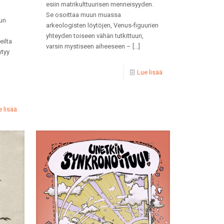
esiin matrikulttuurisen menneisyyden.
Se osoittaa muun muassa
hun
arkeologisten löytöjen, Venus-figuurien
yhteyden toiseen vähän tutkittuun,
eilta
varsin mystiseen aiheeseen –
[…]
ytyy
Lue lisää
 lisää