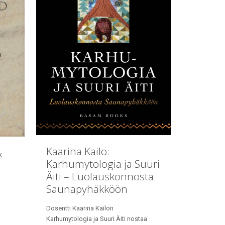
Kaarina Kailo:
&
Karhumytologia ja Suuri
Äiti – Luolauskonnosta
d
Saunapyhäkköön
Dosentti Kaarina Kailon
Karhumytologia ja Suuri Äiti nostaa