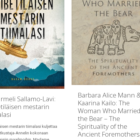
Barbara Alice Mann 
rmeli Sallamo-Lavi:
Kaarina Kailo: The
etiläisen mestarin
Woman Who Marrie
alasi
the Bear – The
Spirituality of the
läisen mestarin tiimalasi kuljettaa
Ancient Foremothers
tkustaja-Annelin kokonaan
aisiin maailmoihin. Madame