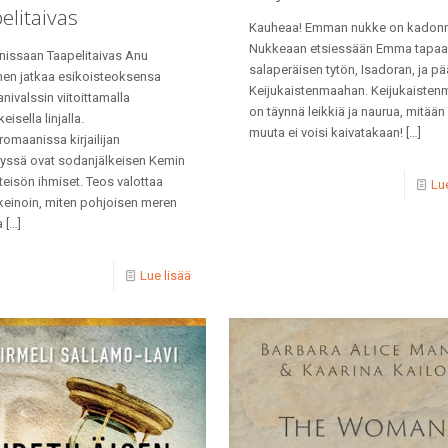
elitaivas
Kauheaa! Emman nukke on kadonn
Nukkeaan etsiessään Emma tapa
issaan Taapelitaivas Anu
salaperäisen tytön, Isadoran, ja pä
en jatkaa esikoisteoksensa
Keijukaistenmaahan. Keijukaisten
anivalssin viitoittamalla
on täynnä leikkiä ja naurua, mitään
eisella linjalla.
muuta ei voisi kaivatakaan!
[…]
omaanissa kirjailijan
elyssä ovat sodanjälkeisen Kemin
eisön ihmiset. Teos valottaa
Lue
 keinoin, miten pohjoisen meren
a
[…]
Lue lisää