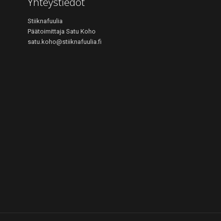
Yhteystiedot
Stiiknafuulia
Päätoimittaja Satu Koho
satu.koho@stiiknafuulia.fi