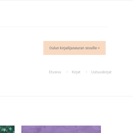
Oulun kirjailijaseuran sivuille >
Etusivu
Kirjat
Uutuuskirjat