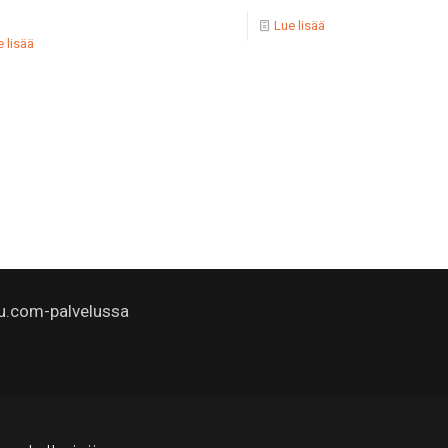
Lue lisää
 lisää
u.com-palvelussa