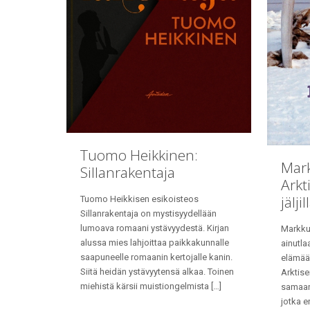
Tuomo Heikkinen:
Mark
Sillanrakentaja
Arkt
jäljil
Tuomo Heikkisen esikoisteos
Sillanrakentaja on mystisyydellään
lumoava romaani ystävyydestä. Kirjan
Markku 
alussa mies lahjoittaa paikkakunnalle
ainutla
saapuneelle romaanin kertojalle kanin.
elämään
Siitä heidän ystävyytensä alkaa. Toinen
Arktise
miehistä kärsii muistiongelmista
[…]
samaan 
jotka e