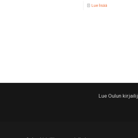
Lue lisää
Lue Oulun kirjail