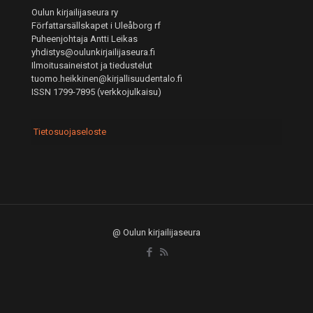
Oulun kirjailijaseura ry
Författarsällskapet i Uleåborg rf
Puheenjohtaja Antti Leikas
yhdistys@oulunkirjailijaseura.fi
Ilmoitusaineistot ja tiedustelut
tuomo.heikkinen@kirjallisuudentalo.fi
ISSN 1799-7895 (verkkojulkaisu)
Tietosuojaseloste
@ Oulun kirjailijaseura