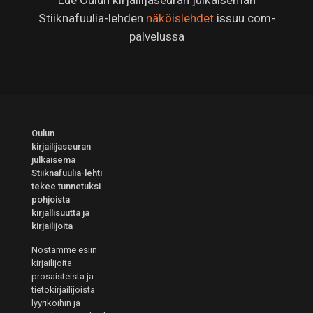
Lue Oulun kirjailijaseuran julkaiseman
Stiiknafuulia-lehden
näköislehdet
issuu.com-
palvelussa
Oulun
kirjailijaseuran
julkaisema
Stiiknafuulia-lehti
tekee tunnetuksi
pohjoista
kirjallisuutta ja
kirjailijoita
Nostamme esiin
kirjailijoita
prosaisteista ja
tietokirjailijoista
lyyrikoihin ja