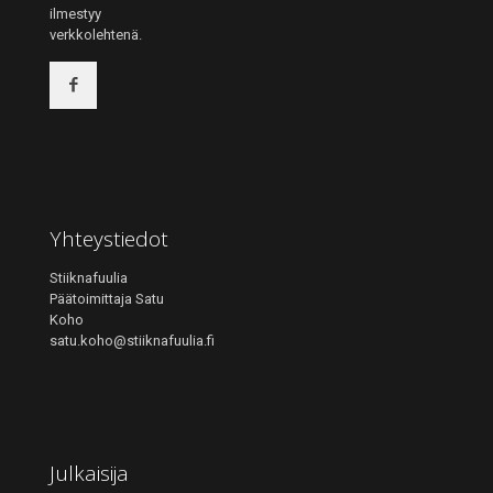
ilmestyy
verkkolehtenä.
Yhteystiedot
Stiiknafuulia
Päätoimittaja Satu
Koho
satu.koho@stiiknafuulia.fi
Julkaisija