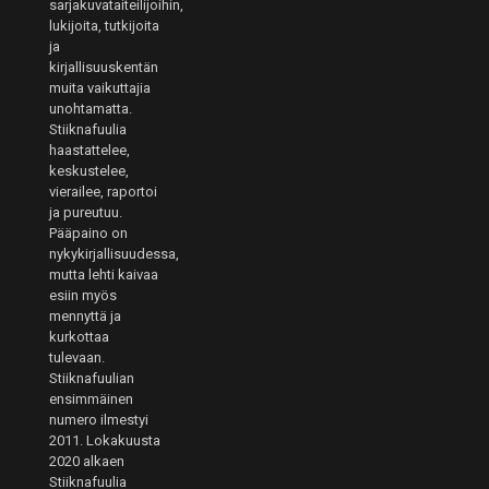
sarjakuvataiteilijoihin,
lukijoita, tutkijoita
ja
kirjallisuuskentän
muita vaikuttajia
unohtamatta.
Stiiknafuulia
haastattelee,
keskustelee,
vierailee, raportoi
ja pureutuu.
Pääpaino on
nykykirjallisuudessa,
mutta lehti kaivaa
esiin myös
mennyttä ja
kurkottaa
tulevaan.
Stiiknafuulian
ensimmäinen
numero ilmestyi
2011. Lokakuusta
2020 alkaen
Stiiknafuulia