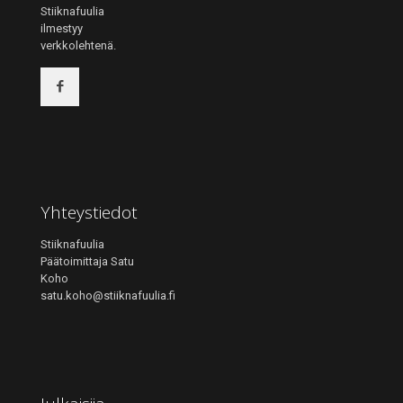
Stiiknafuulia
ilmestyy
verkkolehtenä.
Yhteystiedot
Stiiknafuulia
Päätoimittaja Satu
Koho
satu.koho@stiiknafuulia.fi