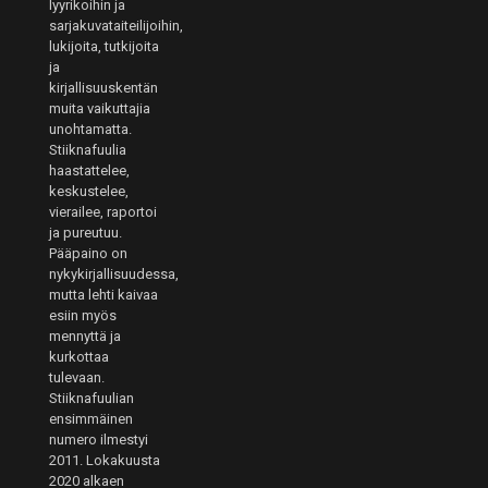
lyyrikoihin ja
sarjakuvataiteilijoihin,
lukijoita, tutkijoita
ja
kirjallisuuskentän
muita vaikuttajia
unohtamatta.
Stiiknafuulia
haastattelee,
keskustelee,
vierailee, raportoi
ja pureutuu.
Pääpaino on
nykykirjallisuudessa,
mutta lehti kaivaa
esiin myös
mennyttä ja
kurkottaa
tulevaan.
Stiiknafuulian
ensimmäinen
numero ilmestyi
2011. Lokakuusta
2020 alkaen