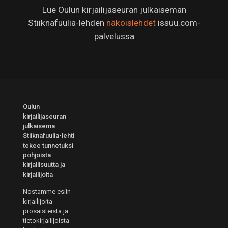
Lue Oulun kirjailijaseuran julkaiseman
Stiiknafuulia-lehden
näköislehdet
issuu.com-
palvelussa
Oulun
kirjailijaseuran
julkaisema
Stiiknafuulia-lehti
tekee tunnetuksi
pohjoista
kirjallisuutta ja
kirjailijoita
Nostamme esiin
kirjailijoita
prosaisteista ja
tietokirjailijoista