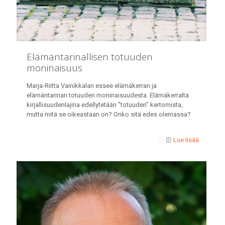
Elämäntarinallisen totuuden
moninaisuus
Marja-Riitta Vainikkalan essee elämäkerran ja
elämäntarinan totuuden moninaisuudesta. Elämäkerralta
kirjallisuudenlajina edellytetään "totuuden" kertomista,
mutta mitä se oikeastaan on? Onko sitä edes olemassa?
Lue lisää