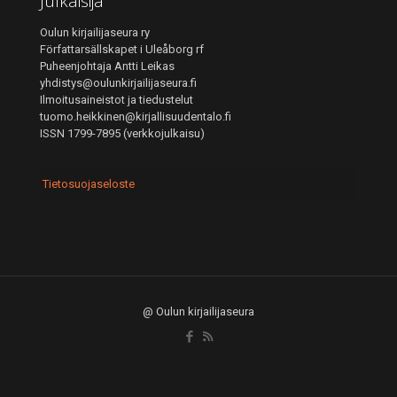
Julkaisija
Oulun kirjailijaseura ry
Författarsällskapet i Uleåborg rf
Puheenjohtaja Antti Leikas
yhdistys@oulunkirjailijaseura.fi
Ilmoitusaineistot ja tiedustelut
tuomo.heikkinen@kirjallisuudentalo.fi
ISSN 1799-7895 (verkkojulkaisu)
Tietosuojaseloste
@ Oulun kirjailijaseura