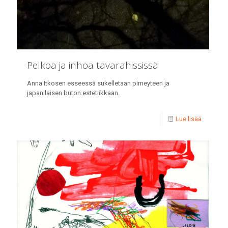
Pelkoa ja inhoa tavarahississä
Anna Itkosen esseessä sukelletaan pimeyteen ja
japanilaisen buton estetiikkaan.
Lue lisää