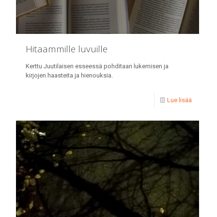
Hitaammille luvuille
Kerttu Juutilaisen esseessä pohditaan lukemisen ja
kirjojen haasteita ja hienouksia.
Lue lisää