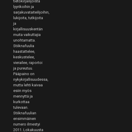
tietokirjailijoista
lyyrikoihin ja
sarjakuvataiteilijoihin,
lukijoita, tutkijoita
ja
kirjallisuuskentän
muita vaikuttajia
unohtamatta.
Stiiknafuulia
haastattelee,
keskustelee,
vierailee, raportoi
ja pureutuu.
Pääpaino on
nykykirjallisuudessa,
mutta lehti kaivaa
esiin myös
mennyttä ja
kurkottaa
tulevaan.
Stiiknafuulian
ensimmäinen
numero ilmestyi
2011. Lokakuusta