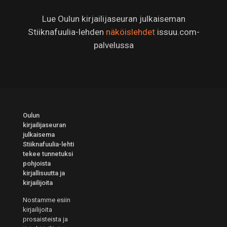
Lue Oulun kirjailijaseuran julkaiseman
Stiiknafuulia-lehden
näköislehdet
issuu.com-
palvelussa
Oulun
kirjailijaseuran
julkaisema
Stiiknafuulia-lehti
tekee tunnetuksi
pohjoista
kirjallisuutta ja
kirjailijoita
Nostamme esiin
kirjailijoita
prosaisteista ja