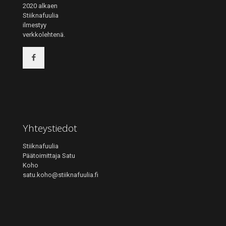
2020 alkaen
Stiiknafuulia
ilmestyy
verkkolehtenä.
Yhteystiedot
Stiiknafuulia
Päätoimittaja Satu
Koho
satu.koho@stiiknafuulia.fi