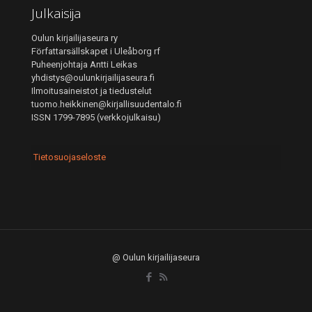
Julkaisija
Oulun kirjailijaseura ry
Författarsällskapet i Uleåborg rf
Puheenjohtaja Antti Leikas
yhdistys@oulunkirjailijaseura.fi
Ilmoitusaineistot ja tiedustelut
tuomo.heikkinen@kirjallisuudentalo.fi
ISSN 1799-7895 (verkkojulkaisu)
Tietosuojaseloste
@ Oulun kirjailijaseura