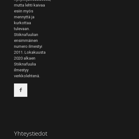
mutta lehti kaivaa
esiin myös
mennyttä ja
kurkottaa
tulevaan.
Stiiknafuulian
ensimmäinen
numero ilmestyi
2011. Lokakuusta
2020 alkaen
Stiiknafuulia
ilmestyy
verkkolehtenä.
Yhteystiedot