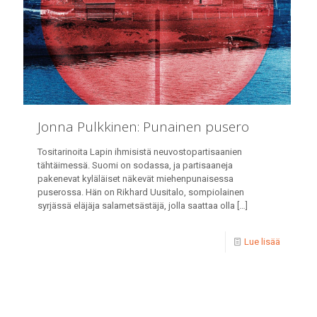
Jonna Pulkkinen: Punainen pusero
Tositarinoita Lapin ihmisistä neuvostopartisaanien
tähtäimessä. Suomi on sodassa, ja partisaaneja
pakenevat kyläläiset näkevät miehenpunaisessa
puserossa. Hän on Rikhard Uusitalo, sompiolainen
syrjässä eläjäja salametsästäjä, jolla saattaa olla
[…]
Lue lisää