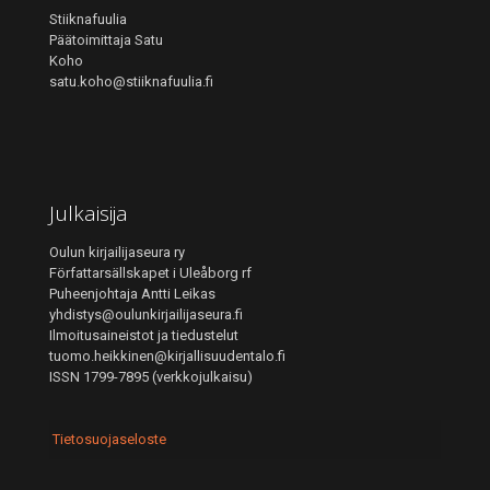
Stiiknafuulia
Päätoimittaja Satu
Koho
satu.koho@stiiknafuulia.fi
Julkaisija
Oulun kirjailijaseura ry
Författarsällskapet i Uleåborg rf
Puheenjohtaja Antti Leikas
yhdistys@oulunkirjailijaseura.fi
Ilmoitusaineistot ja tiedustelut
tuomo.heikkinen@kirjallisuudentalo.fi
ISSN 1799-7895 (verkkojulkaisu)
Tietosuojaseloste