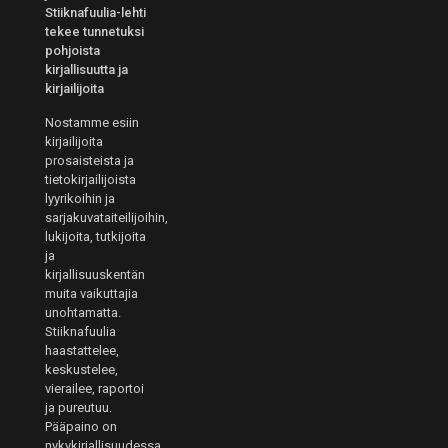
Stiiknafuulia-lehti
tekee tunnetuksi
pohjoista
kirjallisuutta ja
kirjailijoita
Nostamme esiin
kirjailijoita
prosaisteista ja
tietokirjailijoista
lyyrikoihin ja
sarjakuvataiteilijoihin,
lukijoita, tutkijoita
ja
kirjallisuuskentän
muita vaikuttajia
unohtamatta.
Stiiknafuulia
haastattelee,
keskustelee,
vierailee, raportoi
ja pureutuu.
Pääpaino on
nykykirjallisuudessa,