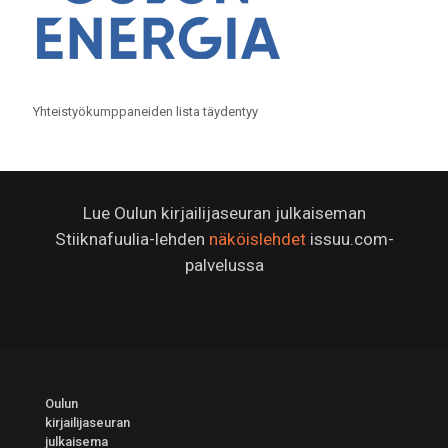
Yhteistyökumppaneiden lista täydentyy
Lue Oulun kirjailijaseuran julkaiseman
Stiiknafuulia-lehden
näköislehdet
issuu.com-
palvelussa
Oulun
kirjailijaseuran
julkaisema