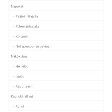
Napakat
Päätoimittajalta
Puheenjohtajalta
Kolumnit
Nollapersoonan pakinat
Näkökulma
Henkilöt
Ilmiöt
Reportaasit
Kaunokirjalliset
Runot