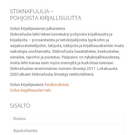
STIIKNAFUULIA –
POHJOISTA KIRJALLISUUTTA
Oulun kirjailijaseuran julkaisema
Stiiknafuulia-lehti tekee tunnetuksi pohjoista kirjallisuutta ja
kirjailijoita – prosaisteista ja tietokirjailijoista lyyrikoihin ja
sarjakuvataiteilijoihin, lukijoita, tutkijoita ja kirjallisuuskentän muita
vaikuttajia unohtamatta. Stiiknafuulia haastattelee, keskustelee,
vierailee, raportoi ja pureutuu. Pääpaino on nykykirjallisuudessa,
mutta lehti kaivaa esiin myös mennyttä ja kurkottaa tulevaan.
Stiiknafuulian ensimmäinen numero ilmestyi 2011. Lokakuusta
2020 alkaen Stiiknafuulia ilmestyy verkkolehtenä.
Oulun kirjailijaseura
facebookissa
Oulun kirjallisuuden talo
SISÄLTÖ
Etusivu
Ajankohtaista