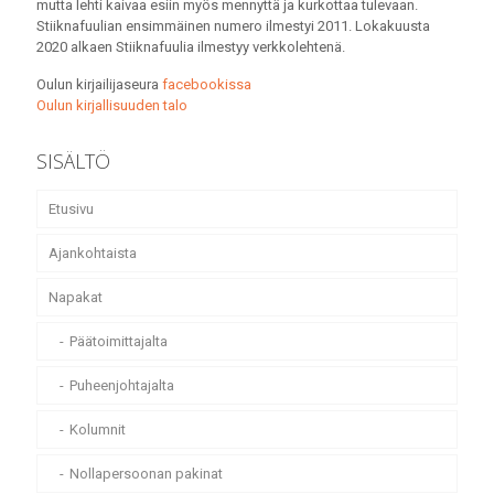
mutta lehti kaivaa esiin myös mennyttä ja kurkottaa tulevaan.
Stiiknafuulian ensimmäinen numero ilmestyi 2011. Lokakuusta
2020 alkaen Stiiknafuulia ilmestyy verkkolehtenä.
Oulun kirjailijaseura
facebookissa
Oulun kirjallisuuden talo
SISÄLTÖ
Etusivu
Ajankohtaista
Napakat
Päätoimittajalta
Puheenjohtajalta
Kolumnit
Nollapersoonan pakinat