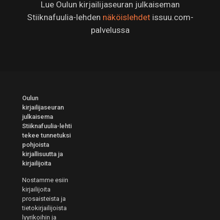
Lue Oulun kirjailijaseuran julkaiseman
Stiiknafuulia-lehden
näköislehdet
issuu.com-
palvelussa
Oulun
kirjailijaseuran
julkaisema
Stiiknafuulia-lehti
tekee tunnetuksi
pohjoista
kirjallisuutta ja
kirjailijoita
Nostamme esiin
kirjailijoita
prosaisteista ja
tietokirjailijoista
lyyrikoihin ja