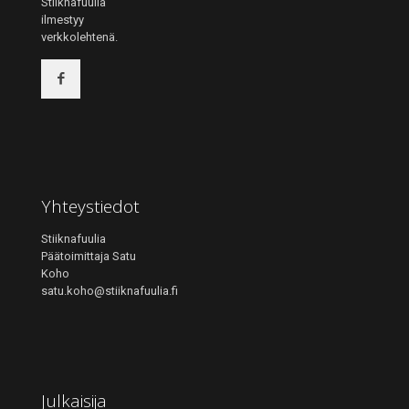
Stiiknafuulia
ilmestyy
verkkolehtenä.
Yhteystiedot
Stiiknafuulia
Päätoimittaja Satu
Koho
satu.koho@stiiknafuulia.fi
Julkaisija