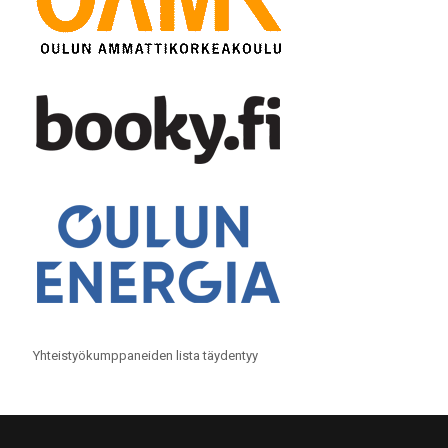
Yhteistyökumppaneiden lista täydentyy