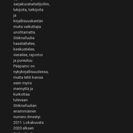
sarjakuvataiteilijoihin,
lukijoita, tutkijoita
ja
kirjallisuuskentän
muita vaikuttajia
unohtamatta.
Stiiknafuulia
haastattelee,
keskustelee,
vierailee, raportoi
ja pureutuu.
Pääpaino on
nykykirjallisuudessa,
mutta lehti kaivaa
esiin myös
mennyttä ja
kurkottaa
tulevaan.
Stiiknafuulian
ensimmäinen
numero ilmestyi
2011. Lokakuusta
2020 alkaen