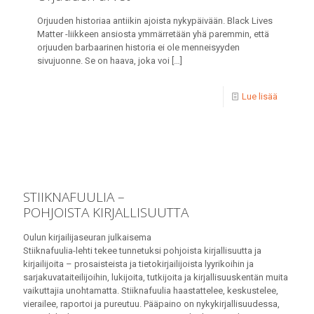
Orjuuden historiaa antiikin ajoista nykypäivään. Black Lives
Matter -liikkeen ansiosta ymmärretään yhä paremmin, että
orjuuden barbaarinen historia ei ole menneisyyden
sivujuonne. Se on haava, joka voi
[…]
Lue lisää
STIIKNAFUULIA –
POHJOISTA KIRJALLISUUTTA
Oulun kirjailijaseuran julkaisema
Stiiknafuulia-lehti tekee tunnetuksi pohjoista kirjallisuutta ja
kirjailijoita – prosaisteista ja tietokirjailijoista lyyrikoihin ja
sarjakuvataiteilijoihin, lukijoita, tutkijoita ja kirjallisuuskentän muita
vaikuttajia unohtamatta. Stiiknafuulia haastattelee, keskustelee,
vierailee, raportoi ja pureutuu. Pääpaino on nykykirjallisuudessa,