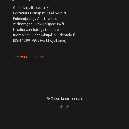
Oulun kirjailijaseura ry
Författarsällskapet i Uleåborg rf
Puheenjohtaja Antti Leikas
yhdistys@oulunkirjailijaseura.fi
Ilmoitusaineistot ja tiedustelut
tuomo.heikkinen@kirjallisuudentalo.fi
ISSN 1799-7895 (verkkojulkaisu)
Tietosuojaseloste
@ Oulun kirjailijaseura