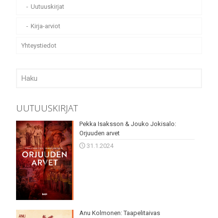
Uutuuskirjat
Kirja-arviot
Yhteystiedot
UUTUUSKIRJAT
Pekka Isaksson & Jouko Jokisalo:
Orjuuden arvet
31.1.2024
Anu Kolmonen: Taapelitaivas