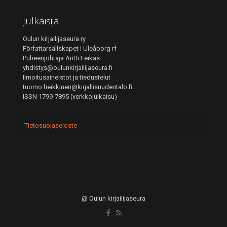
Julkaisija
Oulun kirjailijaseura ry
Författarsällskapet i Uleåborg rf
Puheenjohtaja Antti Leikas
yhdistys@oulunkirjailijaseura.fi
Ilmoitusaineistot ja tiedustelut
tuomo.heikkinen@kirjallisuudentalo.fi
ISSN 1799-7895 (verkkojulkaisu)
Tietosuojaseloste
@ Oulun kirjailijaseura