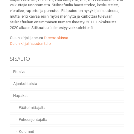
vaikuttajia unohtamatta. Stiiknafuulia haastattelee, keskustelee,
vierailee, raportoi ja pureutuu. Pääpaino on nykykirjallisuudessa,
mutta lehti kaivaa esiin myös mennyttä ja kurkottaa tulevaan.
Stiiknafuulian ensimmäinen numero ilmestyi 2011. Lokakuusta
2020 alkaen Stiiknafuulia ilmestyy verkkolehtenä.
Oulun kirjailijaseura
facebookissa
Oulun kirjallisuuden talo
SISÄLTÖ
Etusivu
Ajankohtaista
Napakat
Päätoimittajalta
Puheenjohtajalta
Kolumnit