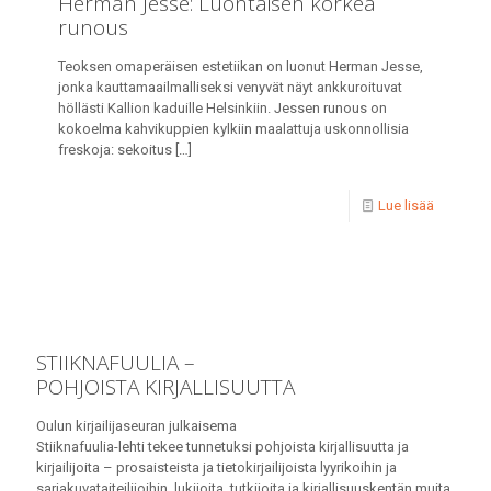
Herman Jesse: Luontaisen korkea
runous
Teoksen omaperäisen estetiikan on luonut Herman Jesse,
jonka kauttamaailmalliseksi venyvät näyt ankkuroituvat
höllästi Kallion kaduille Helsinkiin. Jessen runous on
kokoelma kahvikuppien kylkiin maalattuja uskonnollisia
freskoja: sekoitus
[…]
Lue lisää
STIIKNAFUULIA –
POHJOISTA KIRJALLISUUTTA
Oulun kirjailijaseuran julkaisema
Stiiknafuulia-lehti tekee tunnetuksi pohjoista kirjallisuutta ja
kirjailijoita – prosaisteista ja tietokirjailijoista lyyrikoihin ja
sarjakuvataiteilijoihin, lukijoita, tutkijoita ja kirjallisuuskentän muita