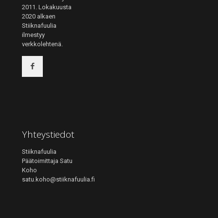
2011. Lokakuusta
2020 alkaen
Stiiknafuulia
ilmestyy
verkkolehtenä.
Yhteystiedot
Stiiknafuulia
Päätoimittaja Satu
Koho
satu.koho@stiiknafuulia.fi