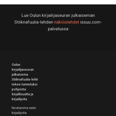
Lue Oulun kirjailijaseuran julkaiseman
Stiiknafuulia-lehden
näköislehdet
issuu.com-
palvelussa
Oulun
kirjailijaseuran
julkaisema
Stiiknafuulia-lehti
tekee tunnetuksi
pohjoista
kirjallisuutta ja
kirjailijoita
Nostamme esiin
kirjailijoita