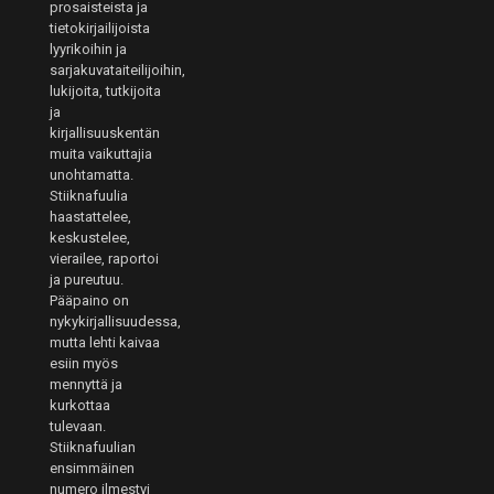
prosaisteista ja
tietokirjailijoista
lyyrikoihin ja
sarjakuvataiteilijoihin,
lukijoita, tutkijoita
ja
kirjallisuuskentän
muita vaikuttajia
unohtamatta.
Stiiknafuulia
haastattelee,
keskustelee,
vierailee, raportoi
ja pureutuu.
Pääpaino on
nykykirjallisuudessa,
mutta lehti kaivaa
esiin myös
mennyttä ja
kurkottaa
tulevaan.
Stiiknafuulian
ensimmäinen
numero ilmestyi