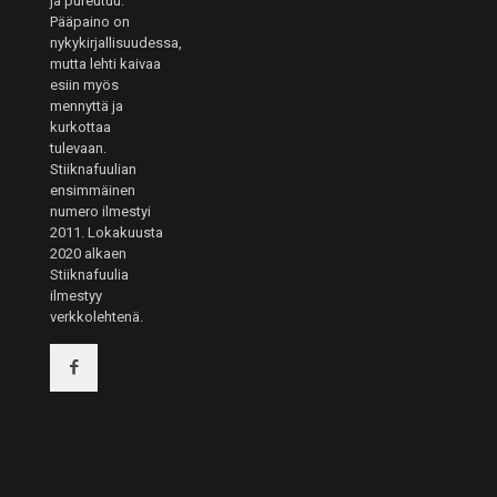
ja pureutuu.
Pääpaino on
nykykirjallisuudessa,
mutta lehti kaivaa
esiin myös
mennyttä ja
kurkottaa
tulevaan.
Stiiknafuulian
ensimmäinen
numero ilmestyi
2011. Lokakuusta
2020 alkaen
Stiiknafuulia
ilmestyy
verkkolehtenä.