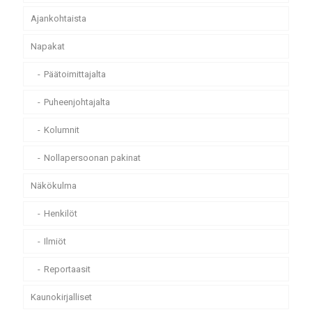
Ajankohtaista
Napakat
Päätoimittajalta
Puheenjohtajalta
Kolumnit
Nollapersoonan pakinat
Näkökulma
Henkilöt
Ilmiöt
Reportaasit
Kaunokirjalliset