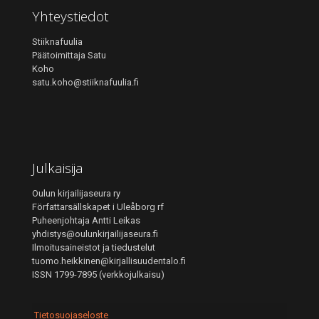
Yhteystiedot
Stiiknafuulia
Päätoimittaja Satu
Koho
satu.koho@stiiknafuulia.fi
Julkaisija
Oulun kirjailijaseura ry
Författarsällskapet i Uleåborg rf
Puheenjohtaja Antti Leikas
yhdistys@oulunkirjailijaseura.fi
Ilmoitusaineistot ja tiedustelut
tuomo.heikkinen@kirjallisuudentalo.fi
ISSN 1799-7895 (verkkojulkaisu)
Tietosuojaseloste