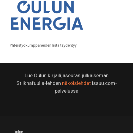
Yhteistyökumppaneiden lista täydentyy
Lue Oulun kirjailijaseuran julkaiseman
Stiiknafuulia-lehden
näköislehdet
issuu.com-
palvelussa
Oulun