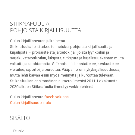
STIIKNAFUULIA –
POHJOISTA KIRJALLISUUTTA
Oulun kirjailijaseuran julkaisema
Stiiknafuulia-lehti tekee tunnetuksi pohjoista kirjallisuutta ja
kirjailijoita – prosaisteista ja tietokirjailijoista lyyrikoihin ja
sarjakuvataiteilijoihin, lukijoita, tutkijoita ja kirjallisuuskentän muita
vaikuttajia unohtamatta. Stiiknafuulia haastattelee, keskustelee,
vierailee, raportoi ja pureutuu. Pääpaino on nykykirjallisuudessa,
mutta lehti kaivaa esiin myös mennyttä ja kurkottaa tulevaan.
Stiiknafuulian ensimmäinen numero ilmestyi 2011. Lokakuusta
2020 alkaen Stiiknafuulia ilmestyy verkkolehtenä.
Oulun kirjailijaseura
facebookissa
Oulun kirjallisuuden talo
SISÄLTÖ
Etusivu