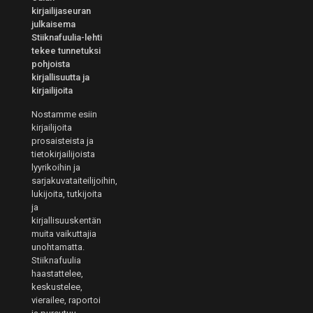
kirjailijaseuran
julkaisema
Stiiknafuulia-lehti
tekee tunnetuksi
pohjoista
kirjallisuutta ja
kirjailijoita
Nostamme esiin
kirjailijoita
prosaisteista ja
tietokirjailijoista
lyyrikoihin ja
sarjakuvataiteilijoihin,
lukijoita, tutkijoita
ja
kirjallisuuskentän
muita vaikuttajia
unohtamatta.
Stiiknafuulia
haastattelee,
keskustelee,
vierailee, raportoi