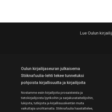
Lue Oulun kirjail
Oulun kirjailijaseuran julkaisema
Stiiknafuulia-lehti tekee tunnetuksi
pohjoista kirjallisuutta ja kirjailijoita
Nostamme esiin kirjailijoita prosaisteista ja
tietokirjailijoista lyyrikoihin ja sarjakuvataiteilijoihin,
lukijoita, tutkijoita ja kirjallisuuskentän muita
vaikuttajia unohtamatta. Stiiknafuulia haastattelee,