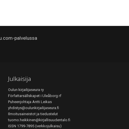
u.com-palvelussa
Julkaisija
Oulun kirjailijaseura ry
Författarsällskapet i Uleåborg rf
Puheenjohtaja Antti Leikas
yhdistys@oulunkirjailijaseura.fi
Ilmoitusaineistot ja tiedustelut
tuomo.heikkinen@kirjallisuudentalo.fi
ISSN 1799-7895 (verkkojulkaisu)