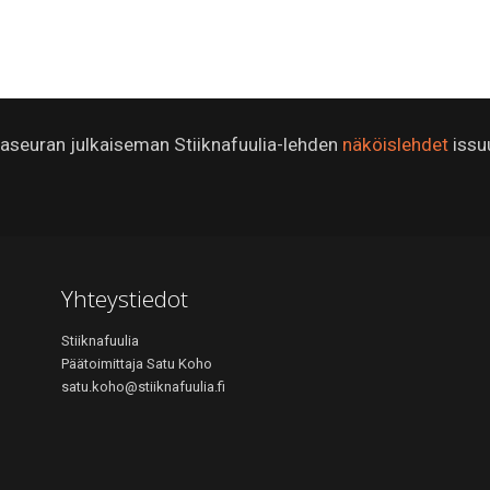
ijaseuran julkaiseman Stiiknafuulia-lehden
näköislehdet
issu
Yhteystiedot
Stiiknafuulia
Päätoimittaja Satu Koho
satu.koho@stiiknafuulia.fi