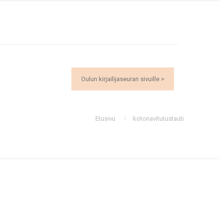
Oulun kirjailijaseuran sivuille >
Etusivu
kotonavitutustauti