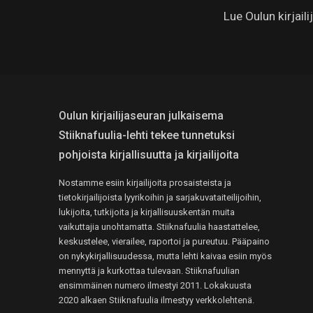
Lue Oulun kirjail
Oulun kirjailijaseuran julkaisema
Stiiknafuulia-lehti tekee tunnetuksi
pohjoista kirjallisuutta ja kirjailijoita
Nostamme esiin kirjailijoita prosaisteista ja
tietokirjailijoista lyyrikoihin ja sarjakuvataiteilijoihin,
lukijoita, tutkijoita ja kirjallisuuskentän muita
vaikuttajia unohtamatta. Stiiknafuulia haastattelee,
keskustelee, vierailee, raportoi ja pureutuu. Pääpaino
on nykykirjallisuudessa, mutta lehti kaivaa esiin myös
mennyttä ja kurkottaa tulevaan. Stiiknafuulian
ensimmäinen numero ilmestyi 2011. Lokakuusta
2020 alkaen Stiiknafuulia ilmestyy verkkolehtenä.