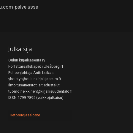
u.com-palvelussa
Julkaisija
Oulun kirjailijaseura ry
Författarsällskapet i Uleåborg rf
Puheenjohtaja Antti Leikas
yhdistys@oulunkirjailijaseura.fi
Ilmoitusaineistot ja tiedustelut
tuomo.heikkinen@kirjallisuudentalo.fi
ISSN 1799-7895 (verkkojulkaisu)
Tietosuojaseloste