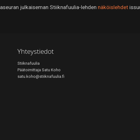
ijaseuran julkaiseman Stiiknafuulia-lehden
näköislehdet
issu
Yhteystiedot
Stiiknafuulia
Päätoimittaja Satu Koho
satu.koho@stiiknafuulia.fi