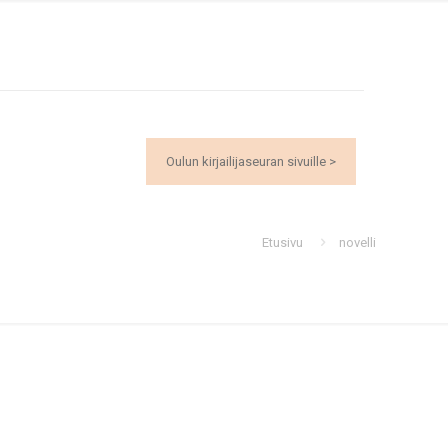
Oulun kirjailijaseuran sivuille >
Etusivu
novelli