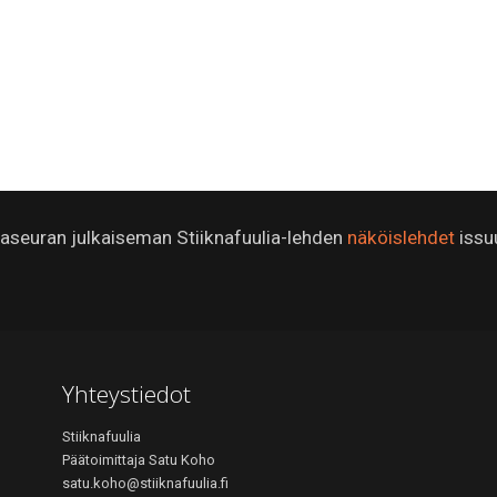
ijaseuran julkaiseman Stiiknafuulia-lehden
näköislehdet
issu
Yhteystiedot
Stiiknafuulia
Päätoimittaja Satu Koho
satu.koho@stiiknafuulia.fi