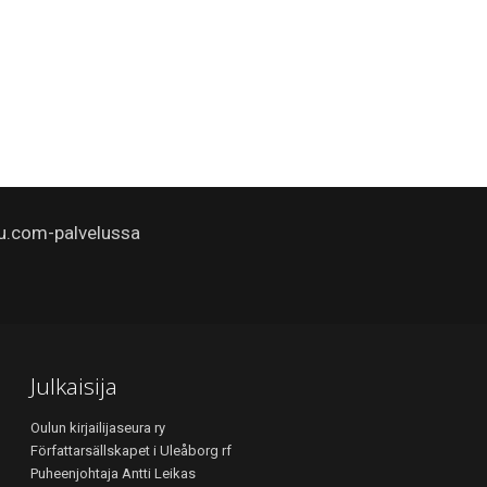
u.com-palvelussa
Julkaisija
Oulun kirjailijaseura ry
Författarsällskapet i Uleåborg rf
Puheenjohtaja Antti Leikas