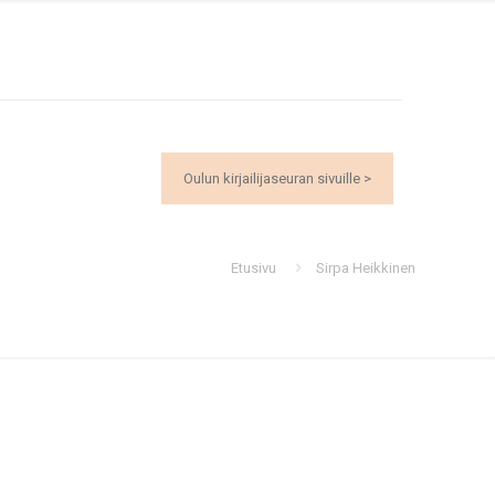
Oulun kirjailijaseuran sivuille >
Etusivu
Sirpa Heikkinen