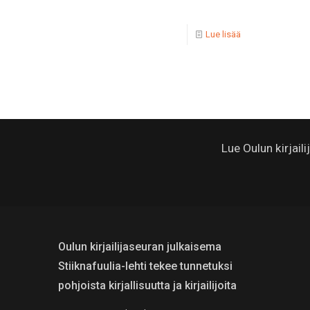
Lue lisää
Lue Oulun kirjail
Oulun kirjailijaseuran julkaisema
Stiiknafuulia-lehti tekee tunnetuksi
pohjoista kirjallisuutta ja kirjailijoita