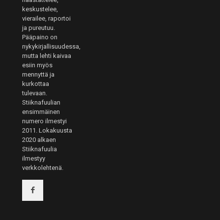
keskustelee,
vierailee, raportoi
ja pureutuu.
Pääpaino on
nykykirjallisuudessa,
mutta lehti kaivaa
esiin myös
mennyttä ja
kurkottaa
tulevaan.
Stiiknafuulian
ensimmäinen
numero ilmestyi
2011. Lokakuusta
2020 alkaen
Stiiknafuulia
ilmestyy
verkkolehtenä.