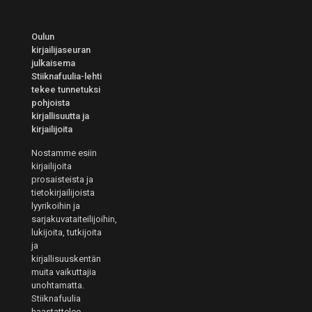
Oulun
kirjailijaseuran
julkaisema
Stiiknafuulia-lehti
tekee tunnetuksi
pohjoista
kirjallisuutta ja
kirjailijoita
Nostamme esiin
kirjailijoita
prosaisteista ja
tietokirjailijoista
lyyrikoihin ja
sarjakuvataiteilijoihin,
lukijoita, tutkijoita
ja
kirjallisuuskentän
muita vaikuttajia
unohtamatta.
Stiiknafuulia
haastattelee,