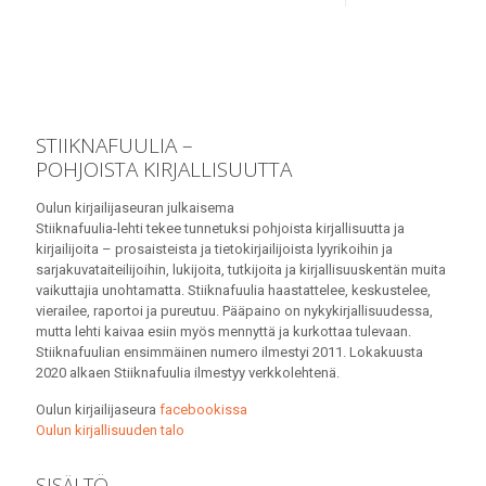
STIIKNAFUULIA –
POHJOISTA KIRJALLISUUTTA
Oulun kirjailijaseuran julkaisema
Stiiknafuulia-lehti tekee tunnetuksi pohjoista kirjallisuutta ja
kirjailijoita – prosaisteista ja tietokirjailijoista lyyrikoihin ja
sarjakuvataiteilijoihin, lukijoita, tutkijoita ja kirjallisuuskentän muita
vaikuttajia unohtamatta. Stiiknafuulia haastattelee, keskustelee,
vierailee, raportoi ja pureutuu. Pääpaino on nykykirjallisuudessa,
mutta lehti kaivaa esiin myös mennyttä ja kurkottaa tulevaan.
Stiiknafuulian ensimmäinen numero ilmestyi 2011. Lokakuusta
2020 alkaen Stiiknafuulia ilmestyy verkkolehtenä.
Oulun kirjailijaseura
facebookissa
Oulun kirjallisuuden talo
SISÄLTÖ