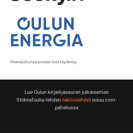
Yhteistyökumppaneiden lista täydentyy
Lue Oulun kirjailijaseuran julkaiseman
Stiiknafuulia-lehden
näköislehdet
issuu.com-
palvelussa