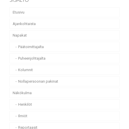
Etusivu
Ajankohtaista
Napakat
Päätoimittajalta
Puheenjohtajalta
Kolumnit
Nollapersoonan pakinat
Näkökulma
Henkilöt
Ilmiöt
Reportaasit