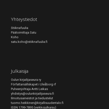
Yhteystiedot
Stiiknafuulia
Päätoimittaja Satu
Koho
satu.koho@stiiknafuulia.fi
Julkaisija
Oulun kirjailijaseura ry
Författarsällskapet i Uleåborg rf
Puheenjohtaja Antti Leikas
yhdistys@oulunkirjailijaseura.fi
Ilmoitusaineistot ja tiedustelut
tuomo.heikkinen@kirjallisuudentalo.fi
ISSN 1799-7895 (verkkojulkaisu)