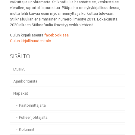
vaikuttajia unohtamatta. Stiiknafuulia haastattelee, keskustelee,
vierailee, raportoi ja pureutuu. Pääpaino on nykykirjallisuudessa,
mutta lehti kaivaa esiin myös mennyttä ja kurkottaa tulevaan.
Stiiknafuulian ensimmäinen numero ilmestyi 2011. Lokakuusta
2020 alkaen Stiiknafuulia ilmestyy verkkolehtenä.
Oulun kirjailijaseura
facebookissa
Oulun kirjallisuuden talo
SISÄLTÖ
Etusivu
Ajankohtaista
Napakat
Päätoimittajalta
Puheenjohtajalta
Kolumnit