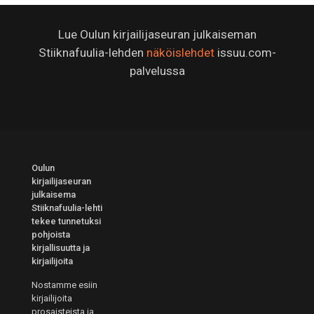
Lue Oulun kirjailijaseuran julkaiseman
Stiiknafuulia-lehden
näköislehdet
issuu.com-
palvelussa
Oulun
kirjailijaseuran
julkaisema
Stiiknafuulia-lehti
tekee tunnetuksi
pohjoista
kirjallisuutta ja
kirjailijoita
Nostamme esiin
kirjailijoita
prosaisteista ja