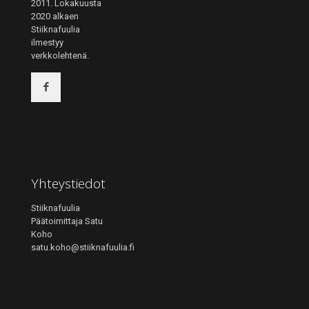
2011. Lokakuusta
2020 alkaen
Stiiknafuulia
ilmestyy
verkkolehtenä.
Yhteystiedot
Stiiknafuulia
Päätoimittaja Satu
Koho
satu.koho@stiiknafuulia.fi