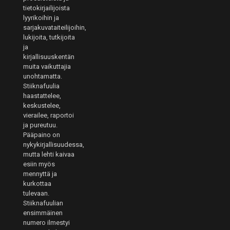
tietokirjailijoista
lyyrikoihin ja
sarjakuvataiteilijoihin,
lukijoita, tutkijoita
ja
kirjallisuuskentän
muita vaikuttajia
unohtamatta.
Stiiknafuulia
haastattelee,
keskustelee,
vierailee, raportoi
ja pureutuu.
Pääpaino on
nykykirjallisuudessa,
mutta lehti kaivaa
esiin myös
mennyttä ja
kurkottaa
tulevaan.
Stiiknafuulian
ensimmäinen
numero ilmestyi