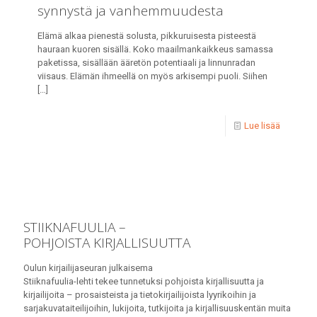
synnystä ja vanhemmuudesta
Elämä alkaa pienestä solusta, pikkuruisesta pisteestä
hauraan kuoren sisällä. Koko maailmankaikkeus samassa
paketissa, sisällään ääretön potentiaali ja linnunradan
viisaus. Elämän ihmeellä on myös arkisempi puoli. Siihen
[…]
Lue lisää
STIIKNAFUULIA –
POHJOISTA KIRJALLISUUTTA
Oulun kirjailijaseuran julkaisema
Stiiknafuulia-lehti tekee tunnetuksi pohjoista kirjallisuutta ja
kirjailijoita – prosaisteista ja tietokirjailijoista lyyrikoihin ja
sarjakuvataiteilijoihin, lukijoita, tutkijoita ja kirjallisuuskentän muita