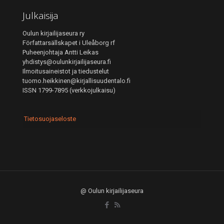
Julkaisija
Oulun kirjailijaseura ry
Författarsällskapet i Uleåborg rf
Puheenjohtaja Antti Leikas
yhdistys@oulunkirjailijaseura.fi
Ilmoitusaineistot ja tiedustelut
tuomo.heikkinen@kirjallisuudentalo.fi
ISSN 1799-7895 (verkkojulkaisu)
Tietosuojaseloste
@ Oulun kirjailijaseura