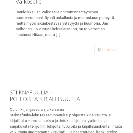
Valkoselle
Jättiloikka Jan Valkoselle on toiminnantäyteinen
nuortenromaani täynnä uskallusta ja marraskuun pimeyttä
mutta myös iskunkestävää ystävyyttä ja huumoria. Jan
Valkonen, 16-vuotias lieksalaisnuori, on toivottoman
ihastunut Nitaan, mutta
[…]
Lue lisää
STIIKNAFUULIA –
POHJOISTA KIRJALLISUUTTA
Oulun kirjailijaseuran julkaisema
Stiiknafuulia-lehti tekee tunnetuksi pohjoista kirjallisuutta ja
kirjailijoita – prosaisteista ja tietokirjailijoista lyyrikoihin ja
sarjakuvataiteilijoihin, lukijoita, tutkijoita ja kirjallisuuskentän muita
vaikuttajia unohtamatta. Stiiknafuulia haastattelee, keskustelee,