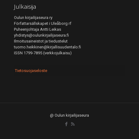
Julkaisija
Oulun kirjailijaseura ry
Författarsällskapet i Uleåborg rf
Puheenjohtaja Antti Leikas
yhdistys@oulunkirjailijaseura.fi
Ilmoitusaineistot ja tiedustelut
tuomo.heikkinen@kirjallisuudentalo.fi
ISSN 1799-7895 (verkkojulkaisu)
Tietosuojaseloste
@ Oulun kirjailijaseura