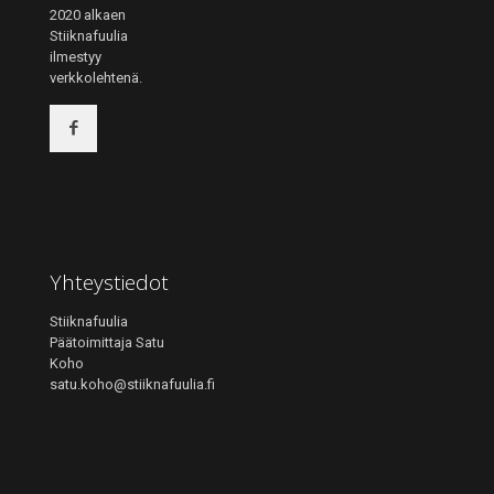
2020 alkaen
Stiiknafuulia
ilmestyy
verkkolehtenä.
Yhteystiedot
Stiiknafuulia
Päätoimittaja Satu
Koho
satu.koho@stiiknafuulia.fi