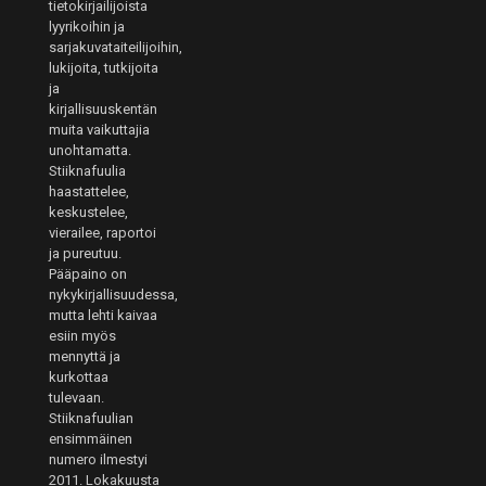
tietokirjailijoista
lyyrikoihin ja
sarjakuvataiteilijoihin,
lukijoita, tutkijoita
ja
kirjallisuuskentän
muita vaikuttajia
unohtamatta.
Stiiknafuulia
haastattelee,
keskustelee,
vierailee, raportoi
ja pureutuu.
Pääpaino on
nykykirjallisuudessa,
mutta lehti kaivaa
esiin myös
mennyttä ja
kurkottaa
tulevaan.
Stiiknafuulian
ensimmäinen
numero ilmestyi
2011. Lokakuusta