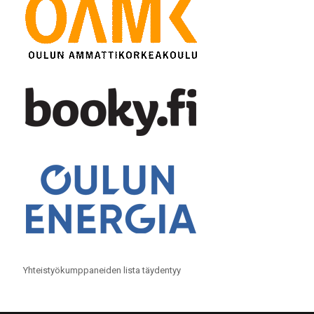
Yhteistyökumppaneiden lista täydentyy