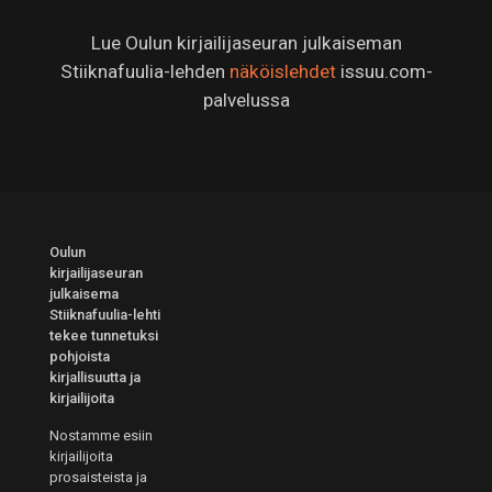
Lue Oulun kirjailijaseuran julkaiseman
Stiiknafuulia-lehden
näköislehdet
issuu.com-
palvelussa
Oulun
kirjailijaseuran
julkaisema
Stiiknafuulia-lehti
tekee tunnetuksi
pohjoista
kirjallisuutta ja
kirjailijoita
Nostamme esiin
kirjailijoita
prosaisteista ja