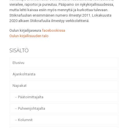
vierailee, raportoi ja pureutuu. Pääpaino on nykykirjallisuudessa,
mutta lehti kaivaa esiin myös mennyttä ja kurkottaa tulevaan.
Stiiknafuulian ensimmäinen numero ilmestyi 2011. Lokakuusta
2020 alkaen Stiiknafuulia ilmestyy verkkolehtenä.
Oulun kirjailijaseura
facebookissa
Oulun kirjallisuuden talo
SISÄLTÖ
Etusivu
Ajankohtaista
Napakat
Päätoimittajalta
Puheenjohtajalta
Kolumnit