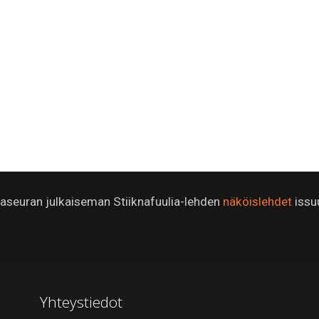
ijaseuran julkaiseman Stiiknafuulia-lehden
näköislehdet
issu
Yhteystiedot