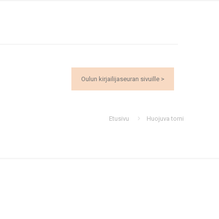
Oulun kirjailijaseuran sivuille >
Etusivu
Huojuva torni