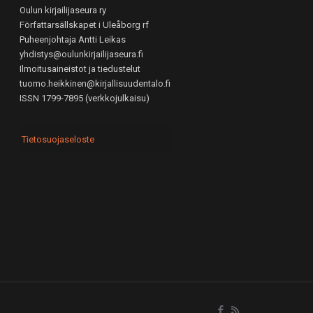
Oulun kirjailijaseura ry
Författarsällskapet i Uleåborg rf
Puheenjohtaja Antti Leikas
yhdistys@oulunkirjailijaseura.fi
Ilmoitusaineistot ja tiedustelut
tuomo.heikkinen@kirjallisuudentalo.fi
ISSN 1799-7895 (verkkojulkaisu)
Tietosuojaseloste