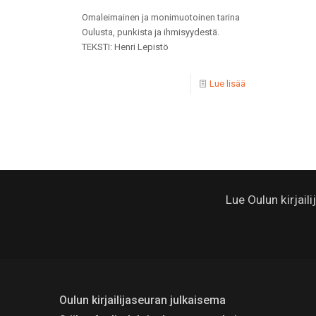
Omaleimainen ja monimuotoinen tarina
Oulusta, punkista ja ihmisyydestä.
TEKSTI: Henri Lepistö
Lue lisää
Lue Oulun kirjail
Oulun kirjailijaseuran julkaisema