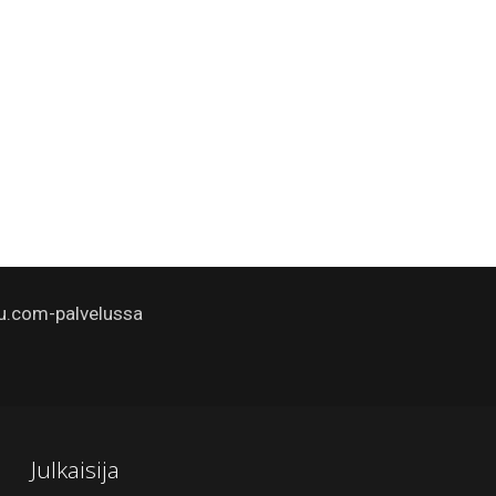
u.com-palvelussa
Julkaisija