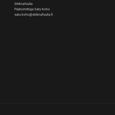
Stiiknafuulia
Päätoimittaja Satu Koho
satu.koho@stiiknafuulia.fi