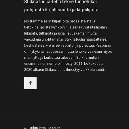
Stiiknafuulia-lehti tekee tunnetuksi
pohjoista kirjallisuutta ja kirjailijoita
Nostamme esiin kirjailijoita prosaisteista ja
tietokirjailijoista lyyrikoihin ja sarjakuvataiteilijoihin,
lukijoita, tutkijoita ja kirjallisuuskentän muita
vaikuttajia unohtamatta. Stiiknafuulia haastattelee,
keskustelee, vierailee, raportoi ja pureutuu. Pääpaino
on nykykirjallisuudessa, mutta lehti kaivaa esiin myös
mennyttä ja kurkottaa tulevaan. Stiiknafuulian
ensimmäinen numero ilmestyi 2011. Lokakuusta
2020 alkaen Stiiknafuulia ilmestyy verkkolehtenä.
@ Oulun kirjailijaseura