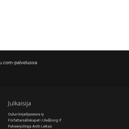
u.com-palvelussa
Julkaisija
Oulun kirjailijaseura ry
Författarsällskapet i Uleåborg rf
Puheenjohtaja Antti Leikas