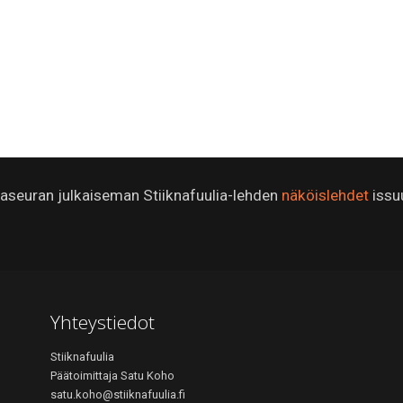
ijaseuran julkaiseman Stiiknafuulia-lehden
näköislehdet
issu
Yhteystiedot
Stiiknafuulia
Päätoimittaja Satu Koho
satu.koho@stiiknafuulia.fi