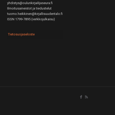
yhdistys@oulunkirjailijaseura.fi
Ilmoitusaineistot ja tiedustelut
tuomo.heikkinen@kirjallisuudentalo.fi
ISSN 1799-7895 (verkkojulkaisu)
Tietosuojaseloste