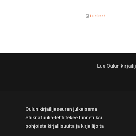
Lue lisää
Lue Oulun kirjail
Oulun kirjailijaseuran julkaisema
Stiiknafuulia-lehti tekee tunnetuksi
pohjoista kirjallisuutta ja kirjailijoita