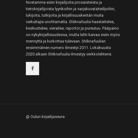
Nostamme esiin kirjailijoita prosaisteista ja
tietokirjailijoista lyyrikoihin ja sarjakuvataiteilijoihin,
lukijoita, tutkijoita ja kirjallisuuskentän muita
vaikuttajia unohtamatta. Stiiknafuulia haastattelee,
keskustelee, vierailee, raportoi ja pureutuu. Pääpaino
on nykykirjallisuudessa, mutta lehti kaivaa esiin myös
mennyttä ja kurkottaa tulevaan. Stiiknafuulian
ensimmäinen numero ilmestyi 2011. Lokakuusta
2020 alkaen Stiiknafuulia ilmestyy verkkolehtenä.
@ Oulun kirjailijaseura