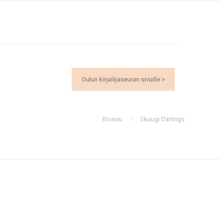
Oulun kirjailijaseuran sivuille >
Etusivu
Skuugi Darlings