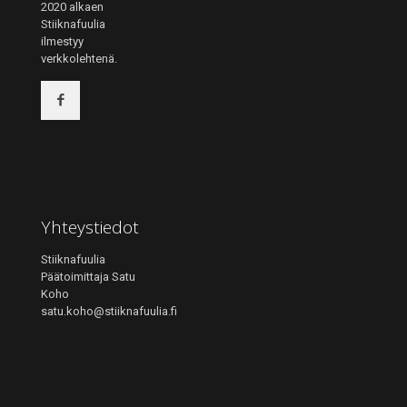
2020 alkaen
Stiiknafuulia
ilmestyy
verkkolehtenä.
Yhteystiedot
Stiiknafuulia
Päätoimittaja Satu
Koho
satu.koho@stiiknafuulia.fi