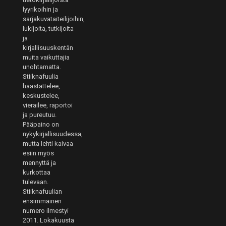
lyyrikoihin ja
sarjakuvataiteilijoihin,
lukijoita, tutkijoita
ja
kirjallisuuskentän
muita vaikuttajia
unohtamatta.
Stiiknafuulia
haastattelee,
keskustelee,
vierailee, raportoi
ja pureutuu.
Pääpaino on
nykykirjallisuudessa,
mutta lehti kaivaa
esiin myös
mennyttä ja
kurkottaa
tulevaan.
Stiiknafuulian
ensimmäinen
numero ilmestyi
2011. Lokakuusta