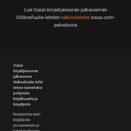
Lue Oulun kirjailijaseuran julkaiseman
Stiiknafuulia-lehden
näköislehdet
issuu.com-
palvelussa
Oulun
kirjailijaseuran
julkaisema
Stiiknafuulia-lehti
tekee tunnetuksi
pohjoista
kirjallisuutta ja
kirjailijoita
Nostamme esiin
kirjailijoita
prosaisteista ja
tietokirjailijoista