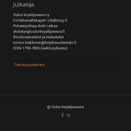
Julkaisija
Oulun kirjailijaseura ry
Författarsällskapet i Uleåborg rf
Puheenjohtaja Antti Leikas
yhdistys@oulunkirjailijaseura.fi
Ilmoitusaineistot ja tiedustelut
tuomo.heikkinen@kirjallisuudentalo.fi
ISSN 1799-7895 (verkkojulkaisu)
Tietosuojaseloste
@ Oulun kirjailijaseura