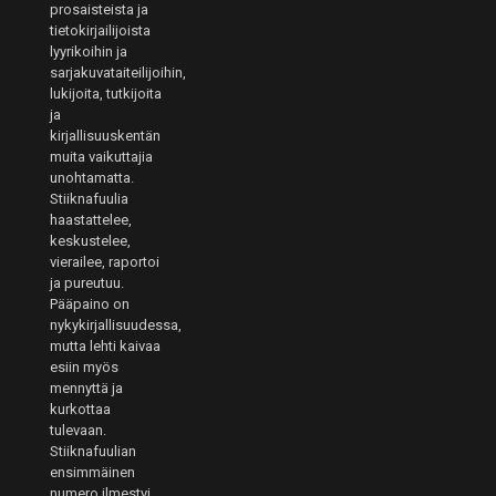
prosaisteista ja
tietokirjailijoista
lyyrikoihin ja
sarjakuvataiteilijoihin,
lukijoita, tutkijoita
ja
kirjallisuuskentän
muita vaikuttajia
unohtamatta.
Stiiknafuulia
haastattelee,
keskustelee,
vierailee, raportoi
ja pureutuu.
Pääpaino on
nykykirjallisuudessa,
mutta lehti kaivaa
esiin myös
mennyttä ja
kurkottaa
tulevaan.
Stiiknafuulian
ensimmäinen
numero ilmestyi