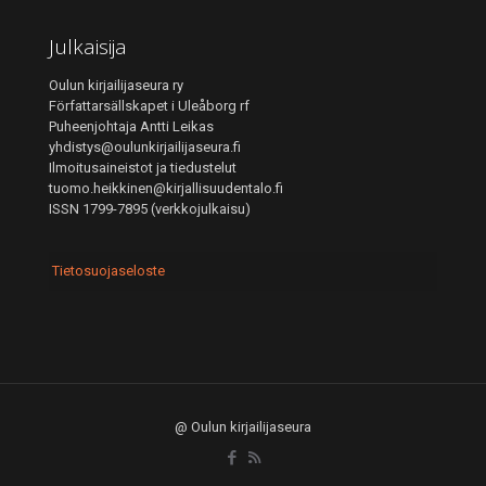
Julkaisija
Oulun kirjailijaseura ry
Författarsällskapet i Uleåborg rf
Puheenjohtaja Antti Leikas
yhdistys@oulunkirjailijaseura.fi
Ilmoitusaineistot ja tiedustelut
tuomo.heikkinen@kirjallisuudentalo.fi
ISSN 1799-7895 (verkkojulkaisu)
Tietosuojaseloste
@ Oulun kirjailijaseura