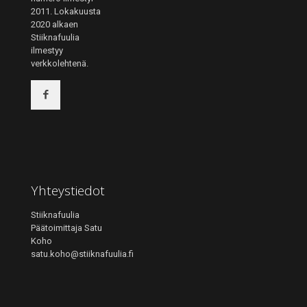
2011. Lokakuusta
2020 alkaen
Stiiknafuulia
ilmestyy
verkkolehtenä.
Yhteystiedot
Stiiknafuulia
Päätoimittaja Satu
Koho
satu.koho@stiiknafuulia.fi