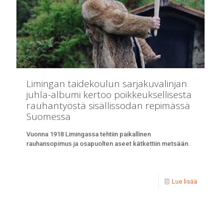
Limingan taidekoulun sarjakuvalinjan
juhla-albumi kertoo poikkeuksellisesta
rauhantyöstä sisällissodan repimässä
Suomessa
Vuonna 1918 Limingassa tehtiin paikallinen
rauhansopimus ja osapuolten aseet kätkettiin metsään.
Lue lisää