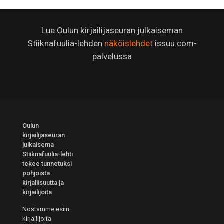
Lue Oulun kirjailijaseuran julkaiseman
Stiiknafuulia-lehden
näköislehdet
issuu.com-
palvelussa
Oulun
kirjailijaseuran
julkaisema
Stiiknafuulia-lehti
tekee tunnetuksi
pohjoista
kirjallisuutta ja
kirjailijoita
Nostamme esiin
kirjailijoita