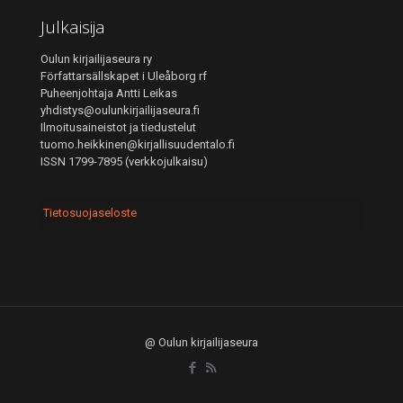
Julkaisija
Oulun kirjailijaseura ry
Författarsällskapet i Uleåborg rf
Puheenjohtaja Antti Leikas
yhdistys@oulunkirjailijaseura.fi
Ilmoitusaineistot ja tiedustelut
tuomo.heikkinen@kirjallisuudentalo.fi
ISSN 1799-7895 (verkkojulkaisu)
Tietosuojaseloste
@ Oulun kirjailijaseura