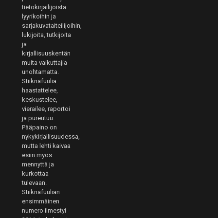
tietokirjailijoista
lyyrikoihin ja
sarjakuvataiteilijoihin,
lukijoita, tutkijoita
ja
kirjallisuuskentän
muita vaikuttajia
unohtamatta.
Stiiknafuulia
haastattelee,
keskustelee,
vierailee, raportoi
ja pureutuu.
Pääpaino on
nykykirjallisuudessa,
mutta lehti kaivaa
esiin myös
mennyttä ja
kurkottaa
tulevaan.
Stiiknafuulian
ensimmäinen
numero ilmestyi