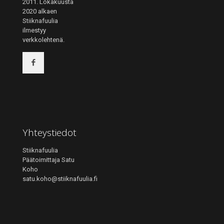
2011. Lokakuusta
2020 alkaen
Stiiknafuulia
ilmestyy
verkkolehtenä.
Yhteystiedot
Stiiknafuulia
Päätoimittaja Satu
Koho
satu.koho@stiiknafuulia.fi