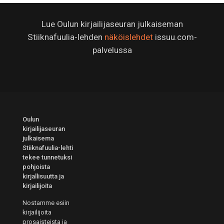
Lue Oulun kirjailijaseuran julkaiseman
Stiiknafuulia-lehden
näköislehdet
issuu.com-
palvelussa
Oulun
kirjailijaseuran
julkaisema
Stiiknafuulia-lehti
tekee tunnetuksi
pohjoista
kirjallisuutta ja
kirjailijoita
Nostamme esiin
kirjailijoita
prosaisteista ja