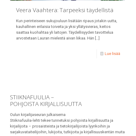
Veera Vaahtera: Tarpeeksi täydellistä
Kun perinteiseen sukujouluun lisätään ripaus jotakin uutta,
kauhallinen erilaisia toiveita ja yksi yllätysvieras, keitos
saattaa kuohahtaa yli laitojen. Täydellisyyden tavoittelua
arvostetaan Lauran mielestä aivan liikaa. Hän
[…]
Lue lisää
STIIKNAFUULIA –
POHJOISTA KIRJALLISUUTTA
Oulun kirjailijaseuran julkaisema
Stiiknafuulia-lehti tekee tunnetuksi pohjoista kirjallisuutta ja
kirjailijoita – prosaisteista ja tietokirjailijoista lyyrikoihin ja
sarjakuvataiteilijoihin, lukijoita, tutkijoita ja kirjallisuuskentän muita