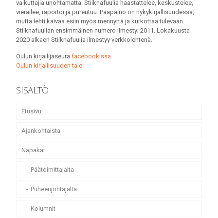
vaikuttajia unohtamatta. Stiiknafuulia haastattelee, keskustelee,
vierailee, raportoi ja pureutuu. Pääpaino on nykykirjallisuudessa,
mutta lehti kaivaa esiin myös mennyttä ja kurkottaa tulevaan.
Stiiknafuulian ensimmäinen numero ilmestyi 2011. Lokakuusta
2020 alkaen Stiiknafuulia ilmestyy verkkolehtenä.
Oulun kirjailijaseura
facebookissa
Oulun kirjallisuuden talo
SISÄLTÖ
Etusivu
Ajankohtaista
Napakat
Päätoimittajalta
Puheenjohtajalta
Kolumnit