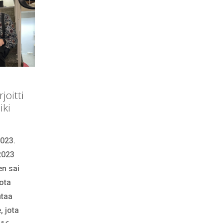
joitti
iki
2023.
2023
n sai
jota
htaa
, jota