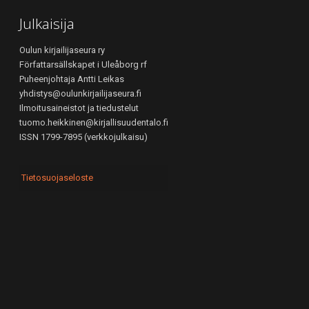
Julkaisija
Oulun kirjailijaseura ry
Författarsällskapet i Uleåborg rf
Puheenjohtaja Antti Leikas
yhdistys@oulunkirjailijaseura.fi
Ilmoitusaineistot ja tiedustelut
tuomo.heikkinen@kirjallisuudentalo.fi
ISSN 1799-7895 (verkkojulkaisu)
Tietosuojaseloste