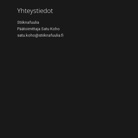
Yhteystiedot
Stiiknafuulia
Päätoimittaja Satu Koho
satu.koho@stiiknafuulia.fi