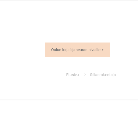
Oulun kirjailijaseuran sivuille >
Etusivu
Sillanrakentaja