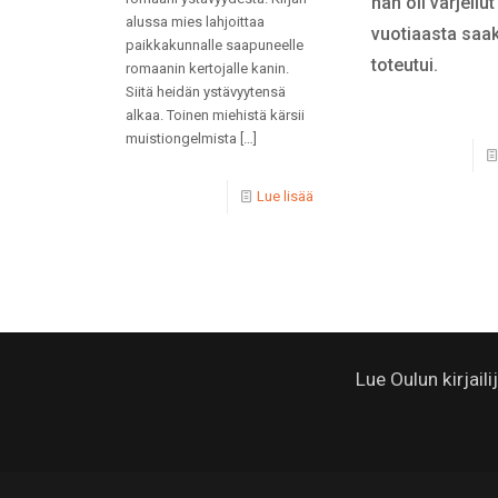
hän oli varjellut
alussa mies lahjoittaa
vuotiaasta saa
paikkakunnalle saapuneelle
toteutui.
romaanin kertojalle kanin.
Siitä heidän ystävyytensä
alkaa. Toinen miehistä kärsii
muistiongelmista
[…]
Lue lisää
Lue Oulun kirjail