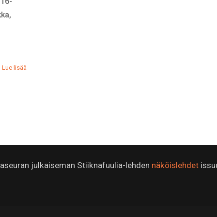
 16-
kka,
Lue lisää
ijaseuran julkaiseman Stiiknafuulia-lehden
näköislehdet
issu