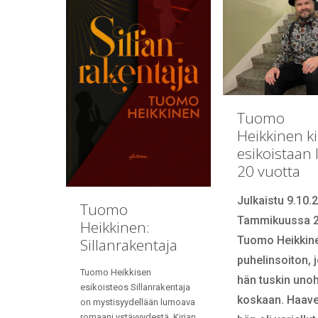
Tuomo
Heikkinen kir
esikoistaan l
20 vuotta
Julkaistu 9.10.
Tuomo
Tammikuussa 
Heikkinen:
Tuomo Heikkine
Sillanrakentaja
puhelinsoiton, 
Tuomo Heikkisen
hän tuskin uno
esikoisteos Sillanrakentaja
koskaan. Haave
on mystisyydellään lumoava
romaani ystävyydestä. Kirjan