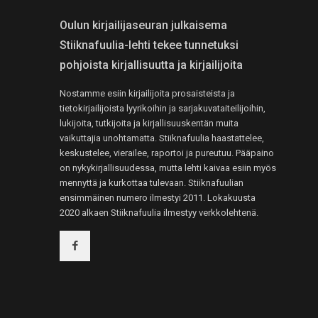
Oulun kirjailijaseuran julkaisema
Stiiknafuulia-lehti tekee tunnetuksi
pohjoista kirjallisuutta ja kirjailijoita
Nostamme esiin kirjailijoita prosaisteista ja
tietokirjailijoista lyyrikoihin ja sarjakuvataiteilijoihin,
lukijoita, tutkijoita ja kirjallisuuskentän muita
vaikuttajia unohtamatta. Stiiknafuulia haastattelee,
keskustelee, vierailee, raportoi ja pureutuu. Pääpaino
on nykykirjallisuudessa, mutta lehti kaivaa esiin myös
mennyttä ja kurkottaa tulevaan. Stiiknafuulian
ensimmäinen numero ilmestyi 2011. Lokakuusta
2020 alkaen Stiiknafuulia ilmestyy verkkolehtenä.