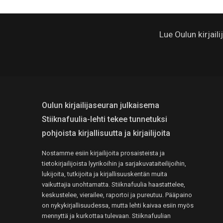
Lue Oulun kirjail
Oulun kirjailijaseuran julkaisema
Stiiknafuulia-lehti tekee tunnetuksi
pohjoista kirjallisuutta ja kirjailijoita
Nostamme esiin kirjailijoita prosaisteista ja
tietokirjailijoista lyyrikoihin ja sarjakuvataiteilijoihin,
lukijoita, tutkijoita ja kirjallisuuskentän muita
vaikuttajia unohtamatta. Stiiknafuulia haastattelee,
keskustelee, vierailee, raportoi ja pureutuu. Pääpaino
on nykykirjallisuudessa, mutta lehti kaivaa esiin myös
mennyttä ja kurkottaa tulevaan. Stiiknafuulian