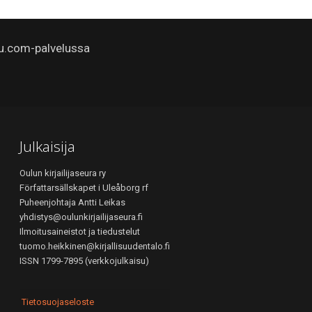
u.com-palvelussa
Julkaisija
Oulun kirjailijaseura ry
Författarsällskapet i Uleåborg rf
Puheenjohtaja Antti Leikas
yhdistys@oulunkirjailijaseura.fi
Ilmoitusaineistot ja tiedustelut
tuomo.heikkinen@kirjallisuudentalo.fi
ISSN 1799-7895 (verkkojulkaisu)
Tietosuojaseloste