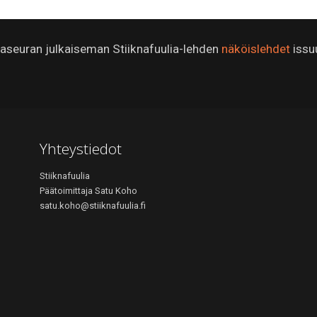
ijaseuran julkaiseman Stiiknafuulia-lehden
näköislehdet
issu
Yhteystiedot
Stiiknafuulia
Päätoimittaja Satu Koho
satu.koho@stiiknafuulia.fi