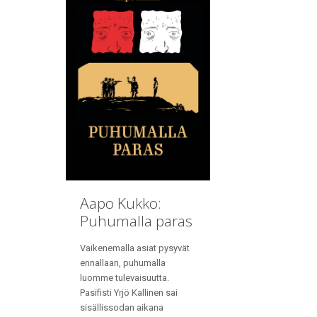
Aapo Kukko:
Puhumalla paras
Vaikenemalla asiat pysyvät
ennallaan, puhumalla
luomme tulevaisuutta.
Pasifisti Yrjö Kallinen sai
sisällissodan aikana