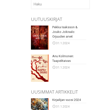
UUTUUSKIRJAT
Pekka Isaksson &
Jouko Jokisalo:
Orjuuden arvet
31.1.2024
Anu Kolmonen:
Taapelitaivas
31.1.2024
UUSIMMAT ARTIKKELIT
Kirjailijan vuosi 2024
31.1.2024