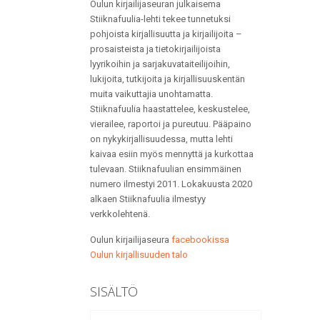
Oulun kirjailijaseuran julkaisema
Stiiknafuulia-lehti tekee tunnetuksi
pohjoista kirjallisuutta ja kirjailijoita –
prosaisteista ja tietokirjailijoista
lyyrikoihin ja sarjakuvataiteilijoihin,
lukijoita, tutkijoita ja kirjallisuuskentän
muita vaikuttajia unohtamatta.
Stiiknafuulia haastattelee, keskustelee,
vierailee, raportoi ja pureutuu. Pääpaino
on nykykirjallisuudessa, mutta lehti
kaivaa esiin myös mennyttä ja kurkottaa
tulevaan. Stiiknafuulian ensimmäinen
numero ilmestyi 2011. Lokakuusta 2020
alkaen Stiiknafuulia ilmestyy
verkkolehtenä.
Oulun kirjailijaseura
facebookissa
Oulun kirjallisuuden talo
SISÄLTÖ