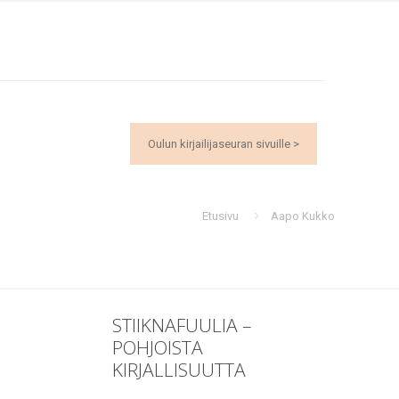
Oulun kirjailijaseuran sivuille >
Etusivu
Aapo Kukko
STIIKNAFUULIA –
POHJOISTA
KIRJALLISUUTTA