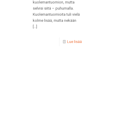
kuolemantuomion, mutta
selvisi siitä – puhumalla.
Kuolemantuomioita tuli vielä
kolme lisää, mutta nekään
[…]
Lue lisää