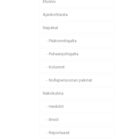
Etusivu
Ajankohtaista
Napakat
Päätoimittajalta
Puheenjohtajalta
Kolumnit
Nollapersoonan pakinat
Näkökulma
Henkilöt
Ilmiöt
Reportaasit