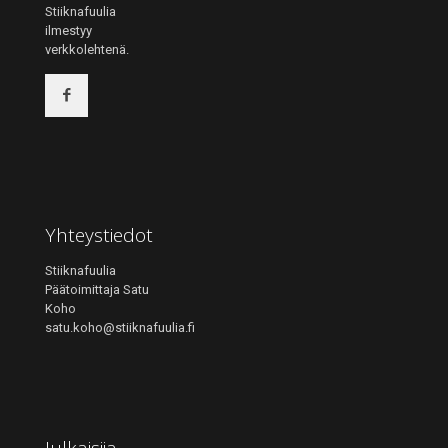
Stiiknafuulia
ilmestyy
verkkolehtenä.
Yhteystiedot
Stiiknafuulia
Päätoimittaja Satu
Koho
satu.koho@stiiknafuulia.fi