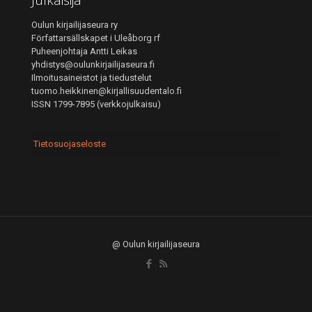
Julkaisija
Oulun kirjailijaseura ry
Författarsällskapet i Uleåborg rf
Puheenjohtaja Antti Leikas
yhdistys@oulunkirjailijaseura.fi
Ilmoitusaineistot ja tiedustelut
tuomo.heikkinen@kirjallisuudentalo.fi
ISSN 1799-7895 (verkkojulkaisu)
Tietosuojaseloste
@ Oulun kirjailijaseura