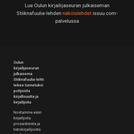
Lue Oulun kirjailijaseuran julkaiseman
Stiiknafuulia-lehden
näköislehdet
issuu.com-
palvelussa
Oulun
kirjailijaseuran
julkaisema
Stiiknafuulia-lehti
tekee tunnetuksi
pohjoista
kirjallisuutta ja
kirjailijoita
Nostamme esiin
kirjailijoita
prosaisteista ja
tietokirjailijoista