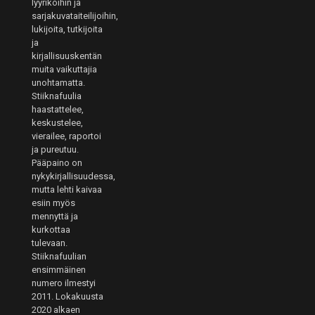
lyyrikoihin ja
sarjakuvataiteilijoihin,
lukijoita, tutkijoita
ja
kirjallisuuskentän
muita vaikuttajia
unohtamatta.
Stiiknafuulia
haastattelee,
keskustelee,
vierailee, raportoi
ja pureutuu.
Pääpaino on
nykykirjallisuudessa,
mutta lehti kaivaa
esiin myös
mennyttä ja
kurkottaa
tulevaan.
Stiiknafuulian
ensimmäinen
numero ilmestyi
2011. Lokakuusta
2020 alkaen