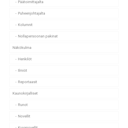
Päätoimittajalta
Puheenjohtajalta
Kolumnit
Nollapersoonan pakinat
Näkökulma
Henkilöt
Ilmiöt
Reportaasit
Kaunokirjalliset
Runot
Novellit
Kuvanovellit