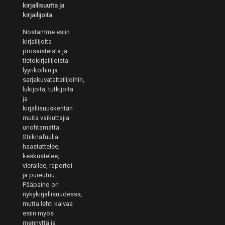
kirjallisuutta ja
kirjailijoita
Nostamme esiin
kirjailijoita
prosaisteista ja
tietokirjailijoista
lyyrikoihin ja
sarjakuvataiteilijoihin,
lukijoita, tutkijoita
ja
kirjallisuuskentän
muita vaikuttajia
unohtamatta.
Stiiknafuulia
haastattelee,
keskustelee,
vierailee, raportoi
ja pureutuu.
Pääpaino on
nykykirjallisuudessa,
mutta lehti kaivaa
esiin myös
mennyttä ja