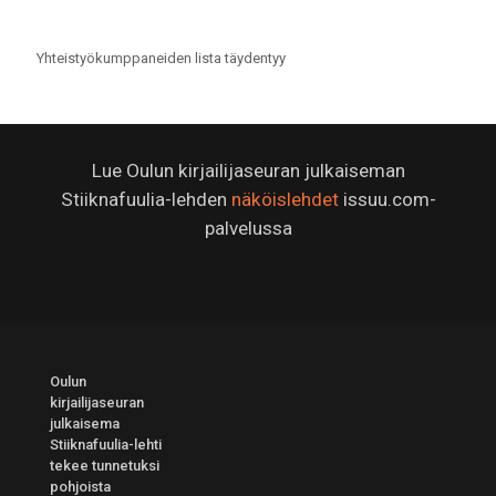
Yhteistyökumppaneiden lista täydentyy
Lue Oulun kirjailijaseuran julkaiseman
Stiiknafuulia-lehden
näköislehdet
issuu.com-
palvelussa
Oulun
kirjailijaseuran
julkaisema
Stiiknafuulia-lehti
tekee tunnetuksi
pohjoista