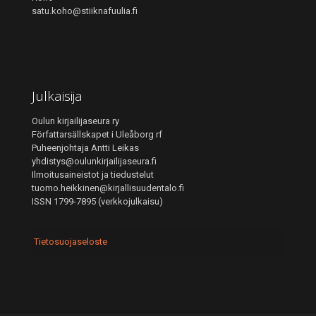
satu.koho@stiiknafuulia.fi
Julkaisija
Oulun kirjailijaseura ry
Författarsällskapet i Uleåborg rf
Puheenjohtaja Antti Leikas
yhdistys@oulunkirjailijaseura.fi
Ilmoitusaineistot ja tiedustelut
tuomo.heikkinen@kirjallisuudentalo.fi
ISSN 1799-7895 (verkkojulkaisu)
Tietosuojaseloste