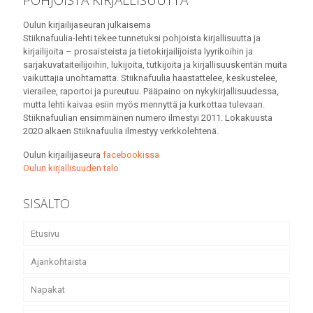
POHJOISTA KIRJALLISUUTTA
Oulun kirjailijaseuran julkaisema
Stiiknafuulia-lehti tekee tunnetuksi pohjoista kirjallisuutta ja
kirjailijoita – prosaisteista ja tietokirjailijoista lyyrikoihin ja
sarjakuvataiteilijoihin, lukijoita, tutkijoita ja kirjallisuuskentän muita
vaikuttajia unohtamatta. Stiiknafuulia haastattelee, keskustelee,
vierailee, raportoi ja pureutuu. Pääpaino on nykykirjallisuudessa,
mutta lehti kaivaa esiin myös mennyttä ja kurkottaa tulevaan.
Stiiknafuulian ensimmäinen numero ilmestyi 2011. Lokakuusta
2020 alkaen Stiiknafuulia ilmestyy verkkolehtenä.
Oulun kirjailijaseura
facebookissa
Oulun kirjallisuuden talo
SISÄLTÖ
Etusivu
Ajankohtaista
Napakat